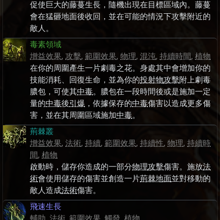
促使巨大的藤蔓生長，隨機出現在目標區域內。藤蔓
會在猛砸地面後收回，並在可能的情況下攻擊附近的
敵人。
毒素領域
增益效果
,
攻擊
,
範圍效果
,
物理
,
混沌
,
持續時間
,
植物
在你的周圍產生一片劇毒之花。身處其中會增加你的
技能消耗、回復生命，並為你的
投射物
攻擊
附上劇毒
膿包，可使其
中毒
。膿包在一段時間後或是施加一定
量的
中毒
後
引爆
，依據保存的
中毒
傷害以造成更多傷
害，並在其周圍區域施加
中毒
。
荊棘叢
增益效果
,
法術
,
持續
,
範圍效果
,
持續性
,
物理
,
持續時
間
,
植物
啟動時，儲存你造成的一部分
物理
攻擊
傷害。施放
法
術
會使用儲存的傷害並創造一片
荊棘地面
並對移動的
敵人造成
法術
傷害。
飛速生長
輔助
,
法術
,
範圍效果
,
觸發
,
植物