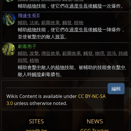
輔助
植物
技能，使它們在
過度生長
後
觸發
一次爆炸。
飛速生長II
輔助
,
法術
,
範圍效果
,
觸發
,
植物
輔助
植物
技能，使它們在
過度生長
後
觸發
一陣爆炸，
並使被
擊中
的敵人
致盲
。
劇毒孢子
輔助
,
攻擊
,
增益效果
,
範圍效果
,
觸發
,
物理
,
混沌
,
持續
時間
,
植物
輔助會
擊中
敵人的
植物
技能。被輔助的技能會在
擊中
敵人時
觸發
劇毒膿包。
編輯
Wikis Content is available under
CC BY-NC-SA
3.0
unless otherwise noted.
SITES
NEWS
poedb.tw
GGG Tracker