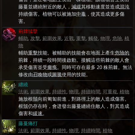
藤蔓並纏繞附近的敵人，
減緩
其移動速度並造成
混沌
持續傷害。植物可以被施加
中毒
，使其造成更多傷
害。
荊棘猛擊
輔助
,
攻擊
,
範圍效果
,
近戰
,
重擊
,
觸發
,
物理
,
危險
,
植
物
輔助
重擊
技能。被輔助的技能會在地面上產生
危險的
荊棘，持續一段時間後啟動。接觸這些荊棘的敵人會
承受傷害並受
癱瘓
。同時可存在最多 20 株荊棘。無法
修改由
召喚物
或
圖騰
使用的技能。
纏繞
法術
,
範圍效果
,
持續性
,
物理
,
持續時間
,
可重複
,
植物
施放根鬚向前匍匐前進，對路徑上的敵人造成傷害。
根鬚仍存在時，會迸發出藤蔓纏繞住敵人，對其造成
傷害和
緩速
。
藤蔓痛打
法術
,
範圍效果
,
持續性
,
物理
,
持續時間
,
植物