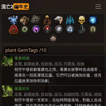
流亡2
編年史
plant GemTags /10
毒素植栽
攻擊
,
範圍效果
,
投射物
,
混沌
,
可重複
,
植物
朝空中發射劇毒膿包之雨。毒囊在衝擊時造成傷害，
接著在一段延遲後
引爆
。它們可以被施加
中毒
，使其
引爆
效果加快和加劇。
藤蔓箭矢
攻擊
,
範圍效果
,
投射物
,
混沌
,
持續時間
,
可重複
,
植物
朝空中發射一支箭矢，在短時間後落地，對敵人造成
傷害，並在著地點生長出一株植物。該植物會生長出