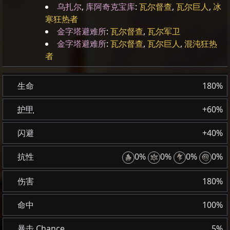
乌扎尔
,
库阿奇克宝库
:
瓦尔督查
,
瓦尔巨人
,
冰
寒狂热者
金字塔避难所
:
瓦尔督查
,
瓦尔军卫
金字塔避难所
:
瓦尔督查
,
瓦尔巨人
,
混沌狂热
者
生命
180%
护甲
+60%
闪避
+40%
抗性
0%
0%
0%
0%
伤害
180%
命中
100%
暴击
Chance
5%