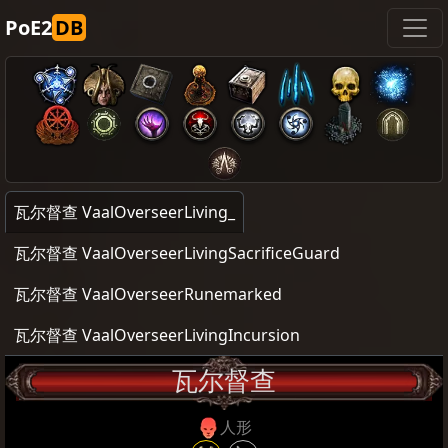
PoE2
DB
瓦尔督查 VaalOverseerLiving_
瓦尔督查 VaalOverseerLivingSacrificeGuard
瓦尔督查 VaalOverseerRunemarked
瓦尔督查 VaalOverseerLivingIncursion
瓦尔督查
人形