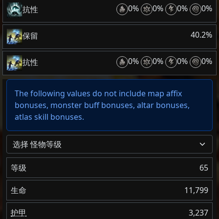
0%
0%
0%
0%
抗性
40.2%
保留
0%
0%
0%
0%
抗性
The following values do not include map affix
bonuses, monster buff bonuses, altar bonuses,
atlas skill bonuses.
选择 怪物等级
等级
65
生命
11,799
护甲
3,237