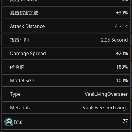
暴击伤害加成
+30%
Attack Distance
4 ~ 14
攻击时间
2.25 Second
Damage Spread
±20%
经验值
180%
Model Size
100%
Type
VaalLivingOverseer
Metadata
VaalOverseerLiving_
77
保留