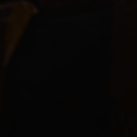
暴击伤害加成
+30%
Attack Distance
4 ~ 14
暴击伤害加成
+30%
Attack Distance
4 ~ 14
攻击时间
2.25 Second
Attack Distance
4 ~ 14
攻击时间
2.25 Second
Damage Spread
±20%
攻击时间
2.25 Second
Damage Spread
±20%
经验值
180%
Damage Spread
±20%
经验值
180%
Model Size
100%
经验值
180%
Model Size
100%
Type
VaalLivingOverseer
Model Size
100%
Type
VaalLivingOverseer
Metadata
VaalOverseerLivingIncursion
Type
VaalLivingOverseer
Metadata
VaalOverseerRunemarked
77
保留
Metadata
VaalOverseerLivingSacrificeGuard
77
保留
0%
0%
0%
0%
抗性
77
保留
0%
0%
0%
0%
抗性