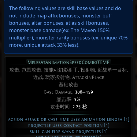
The following values are skill base values and do
not include map affix bonuses, monster buff
bonuses, altar bonuses, atlas skill bonuses,
monster base damage(ex: The Maven 150%
multiplier), monster rarity bonuses (ex:
unique 70%
more
,
unique attack 33% less
).
MeleeAtAnimationSpeedComboTEMP
攻击, 范围攻击, 技能可幻影射手, 投射物, 近战单一目标,
近战, 玩家投射物, AttackInPlace
基础攻击
Base Damage:
306
—
459
暴击
率:
5%
攻击时间:
2.25 秒
action attack or cast time uses animation length [1]
projectile uses contact position [1]
skill can fire wand projectiles [1]