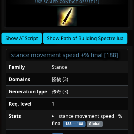
use scaled contact offset [1]
Show AI Script
Show Path of Building Spectre.lua
stance movement speed +% final [188]
Family
Stance
Domains
怪物 (3)
GenerationType
传奇 (3)
Req. level
1
Stats
stance movement speed +%
final
188
—
188
Global