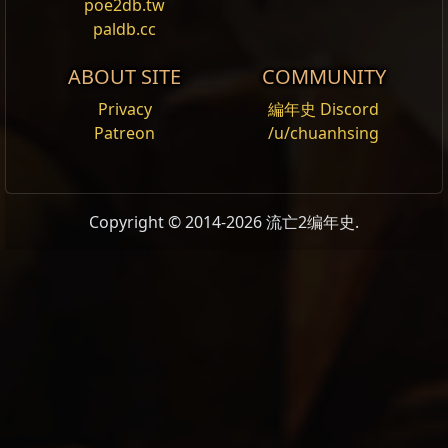
poe2db.tw
fast_movement
,
human
,
humanoid
,
melee
,
Spectre
Tags
1HSword_onhit_audio
Metadata/Monsters/VaalMonsters/Living/Vaal
,
allows_inc_aoe
,
paldb.cc
not_int
,
physical_affinity
,
red_blood
Override
fast_movement
,
human
,
humanoid
,
melee
,
not_int
,
physical_affinity
,
red_blood
ABOUT SITE
COMMUNITY
Tags
1HSword_onhit_audio
,
allows_inc_aoe
,
fast_move
生命
180%
Privacy
編年史 Discord
humanoid
,
melee
,
not_int
,
physical_affinity
,
red_bl
生命
180%
Patreon
/u/chuanhsing
护甲
+60%
生命
180%
护甲
+60%
闪避
+40%
护甲
+60%
闪避
+40%
Copyright © 2014-2026 流亡2编年史.
抗性
0%
0%
0%
0%
闪避
+40%
抗性
0%
0%
0%
0%
伤害
180%
抗性
0%
0%
0%
0%
伤害
180%
命中
100%
伤害
180%
命中
100%
暴击
Chance
5%
命中
100%
暴击
Chance
5%
暴击伤害加成
+30%
暴击
Chance
5%