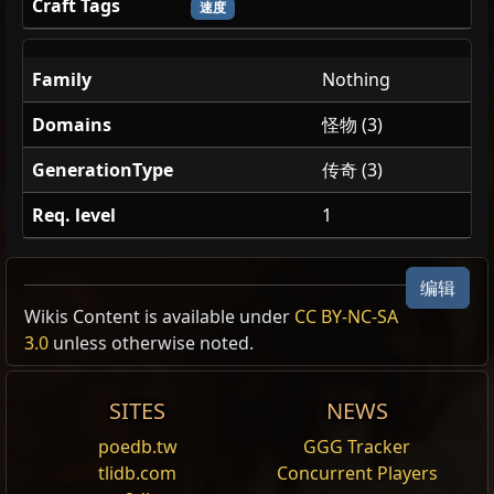
Craft Tags
速度
Family
Nothing
Domains
怪物 (3)
GenerationType
传奇 (3)
Req. level
1
瓦尔督查
瓦尔督查
瓦尔督查
编辑
Wikis Content is available under
CC BY-NC-SA
人形
人形
人形
3.0
unless otherwise noted.
Vaal Overseer
SITES
NEWS
stance movement speed +% final [188]
stance movement speed +% final [188]
Vaal Overseer
Vaal Overseer
Spectre
poedb.tw
GGG Tracker
Spectre
Spectre
tlidb.com
Concurrent Players
Tags
1HSword_onhit_audio
,
allows_inc_aoe
,