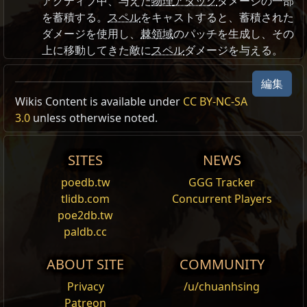
アクティブ中、与えた
物理
アタック
ダメージの一部
を蓄積する。
スペル
をキャストすると、蓄積された
ダメージを使用し、
棘領域
のパッチを生成し、その
上に移動してきた敵に
スペル
ダメージを与える。
編集
Wikis Content is available under
CC BY-NC-SA
3.0
unless otherwise noted.
SITES
NEWS
poedb.tw
GGG Tracker
tlidb.com
Concurrent Players
poe2db.tw
paldb.cc
ABOUT SITE
COMMUNITY
Privacy
/u/chuanhsing
Patreon