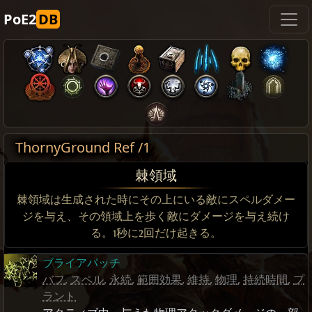
PoE2
DB
ThornyGround Ref /1
棘領域
棘領域は生成された時にその上にいる敵にスペルダメー
ジを与え、その領域上を歩く敵にダメージを与え続け
る。1秒に2回だけ起きる。
ブライアパッチ
バフ
,
スペル
,
永続
,
範囲効果
,
維持
,
物理
,
持続時間
,
プ
ラント