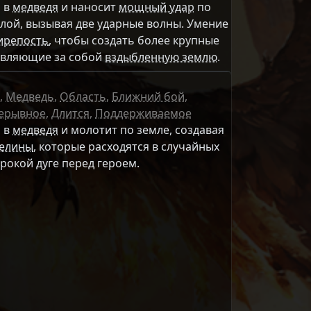
я
в
медведя
и наносит
мощный удар
по
илой, вызывая две ударные волны. Умение
ирепость
, чтобы создать более крупные
авляющие за собой
вздыбленную землю
.
,
Медведь
,
Область
,
Ближний бой
,
ерывное
,
Длится
,
Поддерживаемое
я
в
медведя
и молотит по земле, создавая
селины
, которые расходятся в случайных
рокой дуге перед героем.