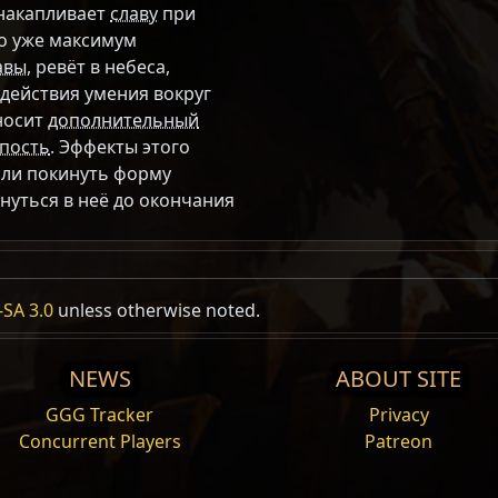
 накапливает
славу
при
его уже максимум
авы
, ревёт в небеса,
 действия умения вокруг
носит
дополнительный
пость
. Эффекты этого
сли покинуть форму
рнуться в неё до окончания
SA 3.0
unless otherwise noted.
медведя
зрушительным
мощным ударам
и
огненным
NEWS
ABOUT SITE
пенно сгорающей
свирепостью
.
GGG Tracker
Privacy
я вы получаете:
Concurrent Players
Patreon
е
за уровень
няется к
урону от стихий