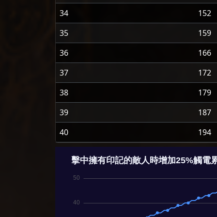
34
152
35
159
36
166
37
172
38
179
39
187
40
194