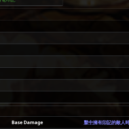
Base Damage
擊中
擁有
印記
的敵人