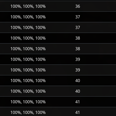
100%, 100%, 100%
36
100%, 100%, 100%
37
100%, 100%, 100%
37
100%, 100%, 100%
38
100%, 100%, 100%
38
100%, 100%, 100%
39
100%, 100%, 100%
39
100%, 100%, 100%
40
100%, 100%, 100%
40
100%, 100%, 100%
41
100%, 100%, 100%
41