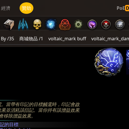
經濟
贊助
PoE
By /35
商城物品 /1
voltaic_mark buff
voltaic_mark_da
電
。當帶有印記的目標
觸電
時，印記會
啟
效果
並
消耗
該
印記
。當你持有該
增益效果
會移除
增益效果
。
記
的目標