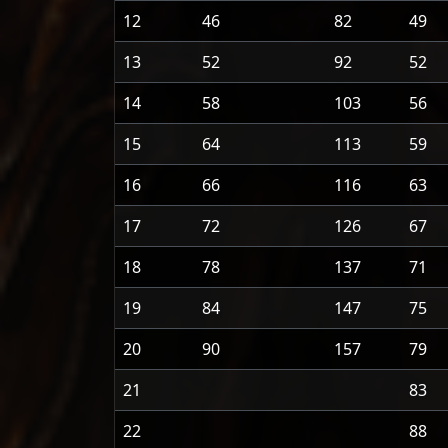
12
46
82
49
13
52
92
52
14
58
103
56
15
64
113
59
16
66
116
63
17
72
126
67
18
78
137
71
19
84
147
75
20
90
157
79
21
83
22
88