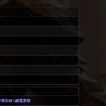
時增加
25
%
觸電
累積