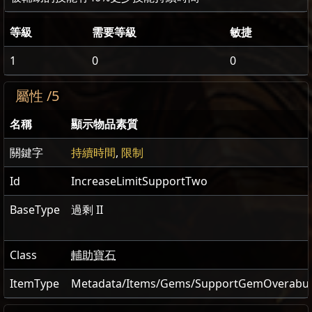
等級
需要等級
敏捷
1
0
0
屬性 /5
名稱
顯示物品素質
關鍵字
持續時間
,
限制
Id
IncreaseLimitSupportTwo
BaseType
過剩 II
Class
輔助寶石
ItemType
Metadata/Items/Gems/SupportGemOverabu