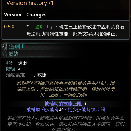
Version history /1
Version
Changes
0.5.0
* 「
過剩 III
」：現在已正確於敘述中說明該寶石
無法輔助持續性技能。此為文字說明的修正。
過剩 II
輔助
類別
:
過剩
階級:
4
輔助需求
：
+5 敏捷
輔助那些同時只能擁有
有限
數量效果的技能，增
加該
上限
，但會縮短效果持續時間。僅適用於使
用「
上限
」一詞的限制。
被輔助的技能
上限
+
1
被輔助的技能有
40
%更少技能持續時間
將此寶石放入技能面板中的輔助寶石插槽，以將其效果套
用至該技能。你無法在一個技能中同時插入多個同一類別
的輔助寶石。