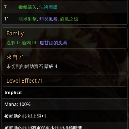
7
毒氣箭矢
,
法術圖騰
11
龍捲射擊
,
烈炎風暴
,
旋風之槍
Family
過剩 I
·
過剩 III
·
魔甘娜的風暴
來自 /1
未切割的輔助寶石
階級 4
Level Effect /1
Implicit
Mana: 100%
被輔助的技能
上限
+
1
被輔助的技能有
40
%更少技能持續時間