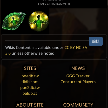
Overabundance II
編輯
Allow Type: Limit
Wikis Content is available under
CC BY-NC-SA
3.0
unless otherwise noted.
Reset
SITES
NEWS
震波圖騰
召出一個
圖騰
重擊
附近地面，對附近敵人造成多次傷
poedb.tw
GGG Tracker
害。
碎裂地面
被此
重擊
擊中時會噴發，對身處其中的
tlidb.com
Concurrent Players
敵人造成傷害。
圖騰
無法製造
碎裂地面
。此技能可以
poe2db.tw
在
變形
期間使用。
paldb.cc
震地
ABOUT SITE
COMMUNITY
猛擊地面，對一片區域造成傷害並留下會緩速敵人的