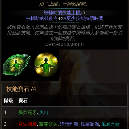
用「
上限
」一詞的限制。
被輔助的技能
上限
+
1
被輔助的技能有
40
%更少技能持續時間
將此寶石放入技能面板中的輔助寶石插槽，以將其效果套
用至該技能。你無法在一個技能中同時插入多個同一類別
的輔助寶石。
Overabundance II
技能寶石 /4
階級
寶石
1
爆炸長矛
,
火山
3
震波圖騰
,
藤蔓箭矢
,
活體炸彈
,
風暴漩渦
,
風暴之鐘