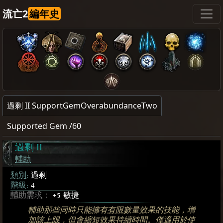
流亡2
編年史
過剩 II SupportGemOverabundanceTwo
Supported Gem /60
過剩 II
輔助
類別
:
過剩
階級:
4
輔助需求
：
+5 敏捷
輔助那些同時只能擁有
有限
數量效果的技能，增
加該
上限
，但會縮短效果持續時間。僅適用於使