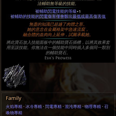
法輔助無等級的技能。
被輔助
閃電
技能的等級
+1
被輔助的技能的
閃電
傷害僅會骰出
最低或最高傷害值
無盡的知識已超越了肉體之形。
她的意念在金屬格架中急速流竄，
融合體的血肉向上延伸，試圖承載她。
將此寶石放入技能面板中的輔助寶石插槽，以將其效果套
用至該技能。你無法在一個技能中同時插入多個同一類別
的輔助寶石。
Esh's Prowess
Family
火焰專精
·
冰冷專精
·
閃電專精
·
混沌專精
·
物理專精
·
召
喚物專精