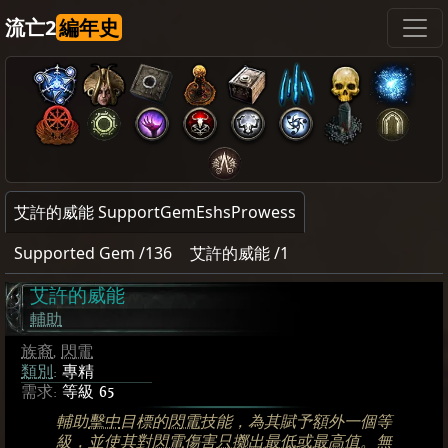
流亡2
編年史
艾許的威能 SupportGemEshsProwess
Supported Gem /136
艾許的威能 /1
艾許的威能
輔助
族裔
,
閃電
類別
:
專精
需求:
等級 65
輔助
擊中
目標的
閃電
技能，為其賦予額外一個等
級，並使其對
閃電
傷害
只擲出最低或最高值
。無