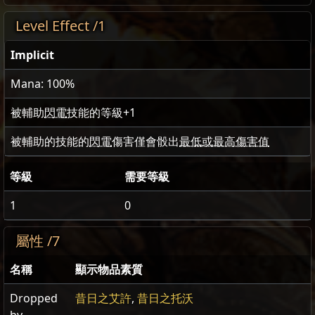
Level Effect /1
Implicit
Mana: 100%
被輔助
閃電
技能的等級
+1
被輔助的技能的
閃電
傷害僅會骰出
最低或最高傷害值
等級
需要等級
1
0
屬性 /7
名稱
顯示物品素質
Dropped
昔日之艾許
,
昔日之托沃