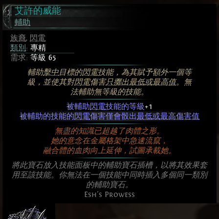
艾許的威能
輔助
族裔
,
閃電
類別
:
專精
需求:
等級 65
輔助
擊中
目標的
閃電
技能，為其賦予額外一個等
級，並使其對
閃電
傷害
只擲出最低或最高值
。無
法輔助無等級的技能。
被輔助
閃電
技能的等級
+1
被輔助的技能的
閃電
傷害僅會骰出
最低或最高傷害值
無盡的知識已超越了肉體之形。
她的意念在金屬格架中急速流竄，
融合體的血肉向上延伸，試圖承載她。
將此寶石放入技能面板中的輔助寶石插槽，以將其效果套
用至該技能。你無法在一個技能中同時插入多個同一類別
的輔助寶石。
Esh's Prowess