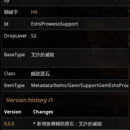
by
關鍵字
Hit
Id
EshsProwessSupport
DropLevel
52
BaseType
艾許的威能
Class
輔助寶石
ItemType
Metadata/Items/Gem/SupportGemEshsProw
Version history /1
Version
Changes
0.5.0
* 新增族裔輔助寶石：艾許的威能