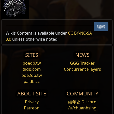
編輯
TW Realm Economy
Allow Type: 閃電, 傷害
Wiki
Wikis Content is available under
CC BY-NC-SA
Excluded Type: SingleLevelSkill
3.0
unless otherwise noted.
24h Value
24h volume traded
Reset
1
神聖石
1
艾許的威能
1
SITES
NEWS
裂地戰吼
poedb.tw
GGG Tracker
發出一聲傷害性
戰吼
，
擊退
附近敵人，並對
可暈眩
的
tlidb.com
Concurrent Players
敵人造成
沉重暈眩
。若敵人遭
沉重暈眩
，或
擊中
正處
poe2db.tw
於
沉重暈眩
的敵人，此技能會
強化
後續
重擊
，使其釋
paldb.cc
放一次額外的
餘震
。消耗
耐力球
可略過此技能的冷卻
時間。
ABOUT SITE
COMMUNITY
熔火爆破
Privacy
編年史 Discord
刺穿地上的熔融岩石並投向目標。該
投射物
會在撞擊
Patreon
/u/chuanhsing
時爆炸，對敵人造成傷害，對其後方扇形範圍發散出