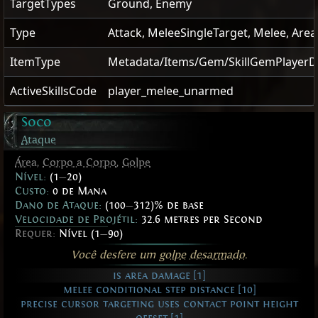
TargetTypes
Ground, Enemy
Type
Attack, MeleeSingleTarget, Melee, Area
ItemType
Metadata/Items/Gem/SkillGemPlayer
ActiveSkillsCode
player_melee_unarmed
Soco
Ataque
Área
,
Corpo a Corpo
,
Golpe
Nível:
(1
—
20)
Custo:
0 de Mana
Dano de Ataque:
(100
—
312)% de base
Velocidade de Projétil:
32.6 metres per Second
Requer:
Nível (1
—
90)
Você desfere um
golpe
desarmado
.
is area damage [1]
melee conditional step distance [10]
precise cursor targeting uses contact point height