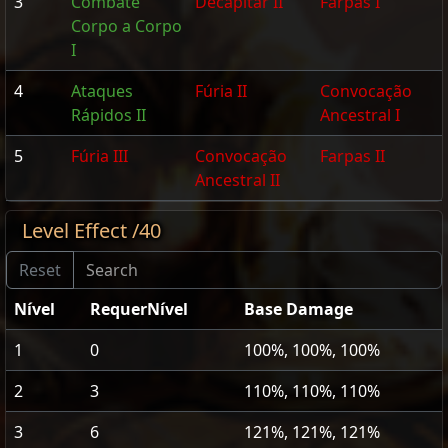
3
Combate
Decapitar II
Farpas I
Corpo a Corpo
I
4
Ataques
Fúria II
Convocação
Rápidos II
Ancestral I
5
Fúria III
Convocação
Farpas II
Ancestral II
Level Effect /40
Nível
RequerNível
Base Damage
1
0
100%, 100%, 100%
2
3
110%, 110%, 110%
3
6
121%, 121%, 121%