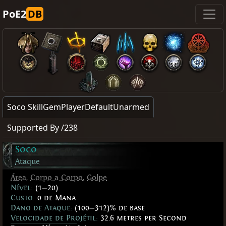
PoE2
DB
Soco SkillGemPlayerDefaultUnarmed
Supported By /238
Soco
Ataque
Área
,
Corpo a Corpo
,
Golpe
Nível:
(1
—
20)
Custo:
0 de Mana
Dano de Ataque:
(100
—
312)% de base
Velocidade de Projétil:
32.6 metres per Second