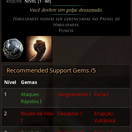
Requer:
Nível (1
—
90)
Você desfere um
golpe
desarmado
.
Habilidades podem ser gerenciadas no Painel de
Habilidades.
Punch
Recommended Support Gems /5
Nível
Gemas
1
Ataques
Sangramento I
Fúria I
Rápidos I
2
Roubo de Vida
Decapitar I
Erupção
I
Vulcânica