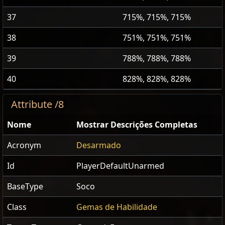
37
715%, 715%, 715%
38
751%, 751%, 751%
39
788%, 788%, 788%
40
828%, 828%, 828%
Attribute /8
Nome
Mostrar Descrições Completas
Acronym
Desarmado
Id
PlayerDefaultUnarmed
BaseType
Soco
Class
Gemas de Habilidade