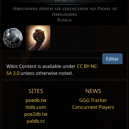
offset [1]
Habilidades podem ser gerenciadas no Painel de
Habilidades.
Punch
Editar
Active Type: Attack, MeleeSingleTarget, Melee,
Wikis Content is available under
CC BY-NC-
Area, AttackInPlace
SA 3.0
unless otherwise noted.
Reset
SITES
NEWS
Sintonia com o Fogo
poedb.tw
GGG Tracker
Reforça
ataques
, fazendo com que
ganhem
dano
tlidb.com
Concurrent Players
de
fogo
, mas causem menos dano de
frio
e
poe2db.tw
elétrico
.
paldb.cc
Eficiência I