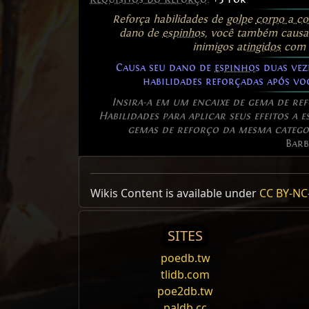
Reforça habilidades de
golpe
corpo a co
dano de
espinhos
, você também causa
inimigos
atingidos
com h
Causa seu dano de
espinhos
duas vez
habilidades reforçadas após v
Insira-a em um encaixe de gema de re
Habilidades para aplicar seus efeitos a e
gemas de reforço da mesma categor
Barbs
Allow Type: MeleeSingleTarget
Wikis Content is available under
CC BY-NC-
Reset
SITES
Quebrar Armadura
poedb.tw
Você desfere um
golpe
poderoso que
tlidb.com
enfraquece a
armadura
deles.
poe2db.tw
paldb.cc