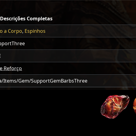
 Descrições Completas
o a Corpo
,
Espinhos
pportThree
I
e Reforço
a/Items/Gem/SupportGemBarbsThree