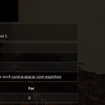
el 5
s você
contra-atacar com espinhos
For
0