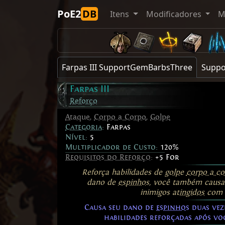
PoE2
DB
Itens
Modificadores
M
Farpas III SupportGemBarbsThree
Suppo
Farpas III
Reforço
Ataque
,
Corpo a Corpo
,
Golpe
Categoria
:
Farpas
Nível:
5
Multiplicador de Custo:
120%
Requisitos do Reforço
:
+5 For
Reforça habilidades de
golpe
corpo a co
dano de
espinhos
, você também causa
inimigos
atingidos
com h
Causa seu dano de
espinhos
duas vez
habilidades reforçadas após v