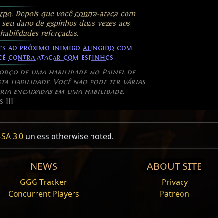
rpo
. Depois que você
contra-ataca
com
 seu dano de
espinhos
duas vezes aos
abilidades reforçadas.
es ao próximo inimigo
atingido
com
ocê
contra-atacar com espinhos
forço de uma habilidade no Painel de
sta habilidade. Você não pode ter várias
ia encaixadas em uma habilidade.
 III
SA 3.0
unless otherwise noted.
NEWS
ABOUT SITE
Esmaga-ossos
GGG Tracker
Privacy
 empurra os inimigos e
Você ataca os inimi
Concurrent Players
Patreon
inimigo estiver
vulne
atordoamento total
.