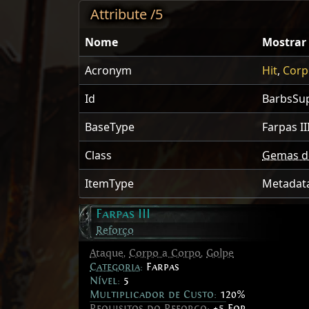
Attribute /5
Nome
Mostrar
Acronym
Hit
,
Corp
Id
BarbsSu
BaseType
Farpas II
Class
Gemas d
ItemType
Metadat
Farpas III
Reforço
Ataque
,
Corpo a Corpo
,
Golpe
Categoria
:
Farpas
Nível:
5
Multiplicador de Custo:
120%
Requisitos do Reforço
:
+5 For