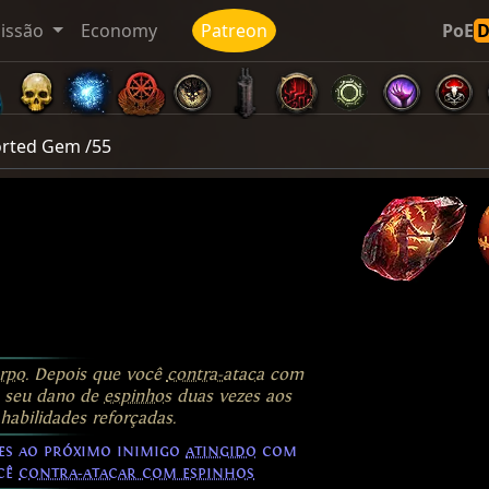
issão
Economy
Patreon
PoE
rted Gem /55
rpo
. Depois que você
contra-ataca
com
 seu dano de
espinhos
duas vezes aos
abilidades reforçadas.
es ao próximo inimigo
atingido
com
ocê
contra-atacar com espinhos