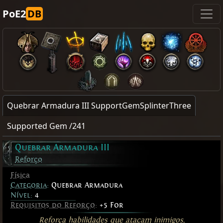
PoE2
DB
Quebrar Armadura III SupportGemSplinterThree
Supported Gem /241
Quebrar Armadura III
Reforço
Física
Categoria
:
Quebrar Armadura
Nível:
4
Requisitos do Reforço
:
+5 For
Reforça habilidades que
atacam
inimigos,