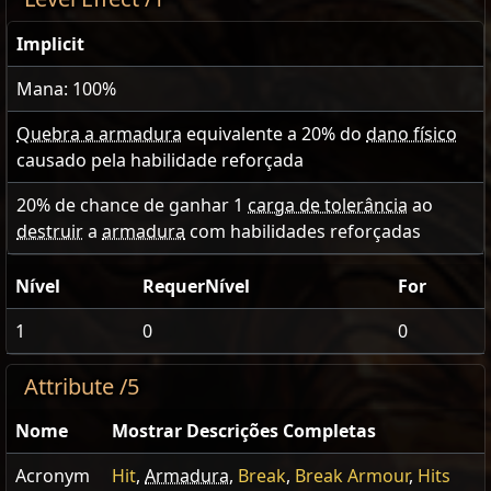
Implicit
Mana: 100%
Quebra a armadura
equivalente a
20
% do
dano físico
causado pela habilidade reforçada
20
% de chance de ganhar 1
carga de tolerância
ao
destruir
a
armadura
com habilidades reforçadas
Nível
RequerNível
For
1
0
0
Attribute /5
Nome
Mostrar Descrições Completas
Acronym
Hit
,
Armadura
,
Break
,
Break Armour
,
Hits