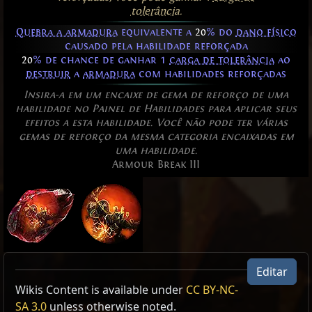
tolerância
.
Quebra a armadura
equivalente a
20
% do
dano físico
causado pela habilidade reforçada
20
% de chance de ganhar 1
carga de tolerância
ao
destruir
a
armadura
com habilidades reforçadas
Insira-a em um encaixe de gema de reforço de uma
habilidade no Painel de Habilidades para aplicar seus
efeitos a esta habilidade. Você não pode ter várias
gemas de reforço da mesma categoria encaixadas em
uma habilidade.
Armour Break III
Editar
Allow Type: Attack, Damage, CrossbowAmmoSkill
Wikis Content is available under
CC BY-NC-
SA 3.0
unless otherwise noted.