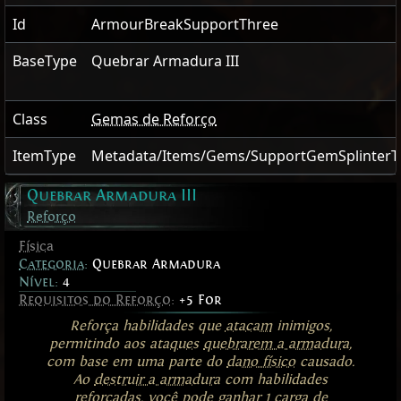
Id
ArmourBreakSupportThree
BaseType
Quebrar Armadura III
Class
Gemas de Reforço
ItemType
Metadata/Items/Gems/SupportGemSplinterT
Quebrar Armadura III
Reforço
Física
Categoria
:
Quebrar Armadura
Nível:
4
Requisitos do Reforço
:
+5 For
Reforça habilidades que
atacam
inimigos,
permitindo aos
ataques
quebrarem a armadura
,
com base em uma parte do
dano físico
causado.
Ao
destruir a armadura
com habilidades
reforçadas, você pode ganhar 1
carga de