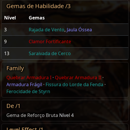
Gemas de Habilidade /3
Nível
Gemas
3
Rajada de Vento
,
Jaula Óssea
9
Clamor Fortificante
13
Saraivada de Cerco
Family
Quebrar Armadura I
·
Quebrar Armadura II
·
Armadura Frágil
·
Fissura do Lorde da Fenda
·
Ferocidade de Styrn
De /1
Gema de Reforço Bruta
Nível 4
Level Effect /1