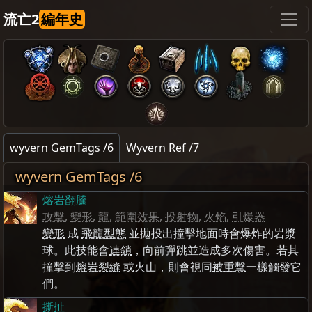
流亡2
編年史
wyvern GemTags /6
Wyvern Ref /7
wyvern GemTags /6
熔岩翻騰
攻擊
,
變形
,
龍
,
範圍效果
,
投射物
,
火焰
,
引爆器
變形
成
飛龍型態
並拋投出撞擊地面時會爆炸的岩漿
球。此技能會
連鎖
，向前彈跳並造成多次傷害。若其
撞擊到
熔岩裂縫
或火山，則會視同
被重擊
一樣觸發它
們。
撕扯