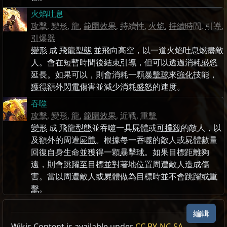
火焰吐息
攻擊
,
變形
,
龍
,
範圍效果
,
持續性
,
火焰
,
持續時間
,
引導
,
引爆器
變形
成
飛龍型態
並飛向高空，以一道火焰吐息燃盡敵
人。會在短暫時間後結束
引導
，但可以透過消耗
盛怒
延長。如果可以，則會消耗一顆
暴擊球
來
強化
技能，
獲得
額外
閃電
傷害並減少消耗
盛怒
的速度。
吞噬
攻擊
,
變形
,
龍
,
範圍效果
,
近戰
,
重擊
變形
成
飛龍型態
並吞噬一具
屍體
或
可撲殺
的敵人，以
及額外的周遭
屍體
。根據每一吞噬的敵人或屍體數量
回復自身生命並獲得一顆
暴擊球
。如果目標距離夠
遠，則會跳躍至目標並對著地位置周遭敵人造成傷
害。當以周遭敵人或屍體做為目標時並不會跳躍或
重
擊
。
編輯
Wikis Content is available under
CC BY-NC-SA