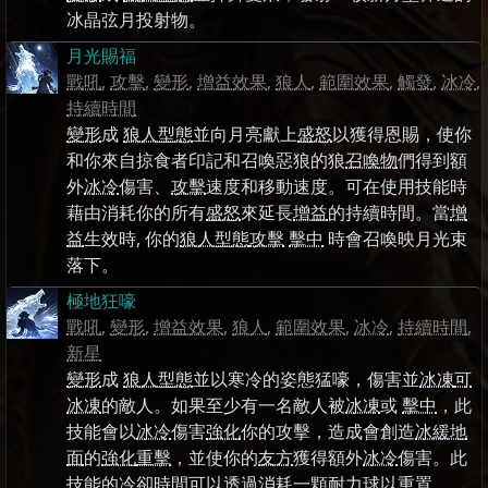
冰晶弦月投射物。
月光賜福
戰吼
,
攻擊
,
變形
,
增益效果
,
狼人
,
範圍效果
,
觸發
,
冰冷
,
持續時間
變形
成
狼人型態
並向月亮獻上
盛怒
以獲得恩賜，使你
和你來自掠食者印記和召喚惡狼的狼
召喚物
們得到額
外
冰冷
傷害、
攻擊
速度和移動速度。可在使用技能時
藉由消耗你的所有
盛怒
來延長
增益
的持續時間。當
增
益
生效時, 你的
狼人型態
攻擊
擊中
時會召喚映月光束
落下。
極地狂嚎
戰吼
,
變形
,
增益效果
,
狼人
,
範圍效果
,
冰冷
,
持續時間
,
新星
變形
成
狼人型態
並以寒冷的姿態猛嚎，傷害並
冰凍
可
冰凍
的敵人。如果至少有一名敵人被
冰凍
或
擊中
，此
技能會以
冰冷
傷害
強化
你的攻擊，造成會創造
冰緩地
面
的
強化
重擊
，並使你的
友方
獲得額外
冰冷
傷害。此
技能的冷卻時間可以透過消耗一顆
耐力球
以重置。