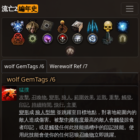
流亡2
編年史
wolf GemTags /6
Werewolf Ref /7
wolf GemTags /6
猛撲
攻擊
,
召喚物
,
變形
,
狼人
,
範圍效果
,
近戰
,
重擊
,
觸發
,
印記
,
持續時間
,
快行
,
主要
變形
成
狼人型態
並跳躍至目標地點，對著地範圍內的
敵人造成傷害。被
擊中
稀有度
最高的敵人會
觸發
掠食
者印記，或是
觸發
任何此技能插槽中的
印記
技能。使
用此技能會使你的任何惡狼
召喚物
立即跳躍。