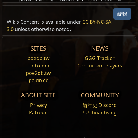
編輯
Wikis Content is available under
CC BY-NC-SA
狼人型態
3.0
unless otherwise noted.
變形
成狼人型態，並從
冰冷
的月光中汲取力量，引領你
的狼群發起狂亂的
攻擊
。
SITES
NEWS
當你處於狼人型態時，你會在移動後的短時間內改為四足
poedb.tw
GGG Tracker
奔跑， 在未衝刺的狀態下增加 30% 移動速度。
tlidb.com
Concurrent Players
poe2db.tw
猛撲
paldb.cc
攻擊
,
召喚物
,
變形
,
狼人
,
範圍效果
,
近戰
,
重擊
,
觸發
,
印記
,
持續時間
,
快行
,
主要
ABOUT SITE
COMMUNITY
變形
成
狼人型態
並跳躍至目標地點，對著地範圍內的
Privacy
編年史 Discord
敵人造成傷害。被
擊中
稀有度
最高的敵人會
觸發
掠食
Patreon
/u/chuanhsing
者印記，或是
觸發
任何此技能插槽中的
印記
技能。使
用此技能會使你的任何惡狼
召喚物
立即跳躍。
裂碎