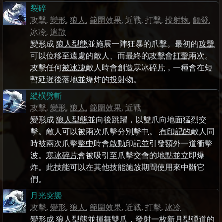
裂碎
攻擊
,
變形
,
狼人
,
範圍效果
,
近戰
,
打擊
,
投射物
,
觸發
,
冰冷
,
遣散
變形
成
狼人型態
並施展一陣狂暴的爪擊。最初的
攻擊
可以位移至遠處的敵人、而最終的
攻擊
會
打擊
兩次。
攻擊
任何
被冰凍
敵人時會創造
寒冰碎片
，一種會在短
暫延遲後落地並爆炸的
投射物
。
縱橫劈斬
攻擊
,
變形
,
狼人
,
範圍效果
,
近戰
變形
成
狼人型態
並向後跳躍，以雙爪向地面猛烈交
擊。敵人可以被兩次爪擊分別
擊中
。
有印記的
敵人同
時被兩次爪擊
擊中
時會
啟動
印記
並引發額外一道衝擊
波。
寒冰碎片
會被吸引至爪擊交會的地點並立即爆
炸。此技能可以在其他技能施放期間使用來中斷它
們。
月光突襲
攻擊
,
變形
,
狼人
,
範圍效果
,
近戰
,
打擊
,
冰冷
變形
成
狼人型態
並揮舞雙爪，發射一枚新月型彈道的