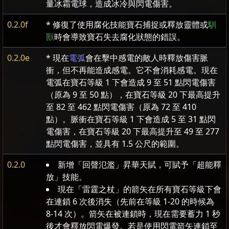
量冰霜電球，造成冰冷與閃電傷害。
0.2.0f
* 修復了使用腐化技能寶石捕捉或釋放靈體或
馴
獸
時會導致寶石失去腐化狀態的錯誤。
0.2.0e
* 現在
電弧
會在擊中感電的敵人時釋放傷害脈
衝，但不再能造成感電。它不會消耗感電。現在
電弧在寶石等級 1 下會造成 9 至 51 點閃電傷害
（原為 9 至 50 點），在寶石等級 20 下最高提升
至 82 至 462 點閃電傷害（原為 72 至 410
點）。脈衝在寶石等級 1 下會造成 5 至 31 點閃
電傷害，在寶石等級 20 下最高提升至 49 至 277
點閃電傷害，並具有 1.5 公尺的範圍。
0.2.0
新增「回聲氾濫」昇華天賦，可賦予「超能釋
放」技能。
現在「雷霆之杖」的箭矢在所有寶石等級下會
在連鎖 6 次後消失（先前在等級 1-20 的時候為
8-14 次）。箭矢在被連鎖時，現在需要蓄力 1 秒
後才會釋放閃電爆發。若是使用閃電箭矢連鎖至