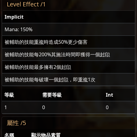
Level Effect /1
Implicit
Mana: 150%
被輔助的技能
重複
時造成
50
%更少傷害
被輔助的技能每
200
%其施法時間即獲得一個
封印
被輔助的技能最多擁有
2
個
封印
被輔助的技能每破壞一個
封印
，即
重複
1
次
等級
需要等級
Int
1
0
0
屬性 /5
名稱
顯示物品素質