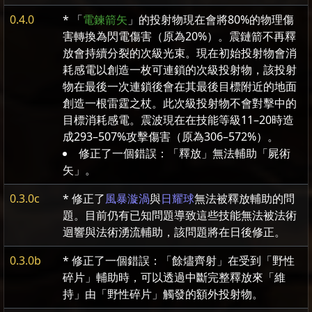
0.4.0
* 「
電鍊箭矢
」的投射物現在會將80%的物理傷
害轉換為閃電傷害（原為20%）。震鏈箭不再釋
放會持續分裂的次級光束。現在初始投射物會消
耗感電以創造一枚可連鎖的次級投射物，該投射
物在最後一次連鎖後會在其最後目標附近的地面
創造一根雷霆之杖。此次級投射物不會對擊中的
目標消耗感電。震波現在在技能等級11–20時造
成293–507%攻擊傷害（原為306–572%）。
修正了一個錯誤：「釋放」無法輔助「屍術
矢」。
0.3.0c
* 修正了
風暴漩渦
與
日耀球
無法被釋放輔助的問
題。目前仍有已知問題導致這些技能無法被法術
迴響與法術湧流輔助，該問題將在日後修正。
0.3.0b
* 修正了一個錯誤：「餘燼齊射」在受到「野性
碎片」輔助時，可以透過中斷完整釋放來「維
持」由「野性碎片」觸發的額外投射物。