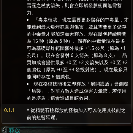
雷霆之杖的箭矢，則會立即觸發脈衝而無需蓄
力。
「毒素植栽」現在需要更多儲存的中毒量，才
能達到最大爆炸範圍與傷害，並且需要更多儲存
的中毒量才能加速毒素釋放。現在膿包持續時間
為 15 秒（原為 6 秒）。儲存的中毒量現在最多
可為基礎爆炸範圍額外最多 +1.5 公尺（原為 +1
公尺）。現在會發射 6 支箭矢（原為 8 支），品
質加成會提供最多 +0 至 +2 支箭矢以及 +0 至 +2
個膿包（原為 +0 至 +3 發投射物）。現在最多只
能同時存在 6 個膿包。
現在格檔技能後立即釋放「展開護盾」會觸發
「盾襲」，對前方敵人造成傷害與暈眩，若使用
的是塔盾，還會造成目眩效果。
0.1.1
* 從精髓石柱釋放的怪物加入可以使用其技能之
前的短暫延遲。
釋放