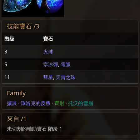
技能寶石 /3
階級
寶石
3
火球
5
寒冰彈
,
電弧
11
彗星
,
天雷之珠
Family
擴展
·
澤洛克的反叛
·
齊射
·
托沃的雪崩
來自 /1
未切割的輔助寶石
階級 1