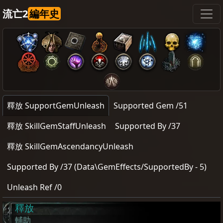
流亡2
編年史
釋放 SupportGemUnleash
Supported Gem /51
釋放 SkillGemStaffUnleash
Supported By /37
釋放 SkillGemAscendancyUnleash
Supported By /37 (Data\GemEffects/SupportedBy - 5)
Unleash Ref /0
釋放
輔助