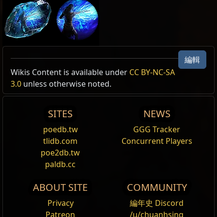
釋放
釋放
編輯
法術
法術
Allow Type: Unleashable, 法術, 並且
Active Type: 法術, 冷卻, 增益, ModifiesNextSkill, 持
Active Type: 法術, 冷卻, 增益, ModifiesNextSkill, 持
Wikis Content is available under
CC BY-NC-SA
釋放
續時間, EmpowersOtherSkill, UsableWhileMoving
續時間, EmpowersOtherSkill, UsableWhileMoving
Excluded Type: UsedByProxy, 被觸發, Persistent, 立
3.0
unless otherwise noted.
增益效果
增益效果
,
,
持續時間
持續時間
釋放是一種可以使
法術
累積封印的效果，封印可以使
法術
等級:
等級:
(1
(1
—
—
20)
20)
即, 引導, 冷卻, ComboStacking, HasSeals,
消耗:
消耗:
0 魔力
0 魔力
在被施放時重新發生。每個
法術
的封印上限為 2 個。
Reset
Reset
SupportedByUnleash, 不, 並且
SITES
NEWS
冷卻時間:
冷卻時間:
1.00 秒
1.00 秒
施放時間:
施放時間:
0.75 秒
0.75 秒
效率 I
效率 I
Reset
poedb.tw
GGG Tracker
需求:
需求:
等級 (1
等級 (1
—
—
90)
90)
,
(4
—
157) 智慧
輔助任何技能，使其使用消耗減少。無法輔助保留
輔助任何技能，使其使用消耗減少。無法輔助保留
精
精
tlidb.com
Concurrent Players
在短時間內以時間魔法增幅自己，
在短時間內以時間魔法增幅自己，
強化
強化
你施放的
你施放的
火彈
魂
魂
的技能。
的技能。
poe2db.tw
下一個
下一個
可重複
可重複
法術
法術
，使其
，使其
重複
重複
多次。無法
多次。無法
強化
強化
引
引
朝目標發射一個火焰
投射物
。該
投射物
會在擊中時爆
paldb.cc
效率 II
效率 II
導
導
技能或具有冷卻時間的技能。
技能或具有冷卻時間的技能。
炸，並對小範圍內的敵人造成傷害。
輔助任何技能，使其使用消耗減少。無法輔助保留
輔助任何技能，使其使用消耗減少。無法輔助保留
精
精
增益效果
增益效果
持續時間上限為
持續時間上限為
4
4
秒
秒
ABOUT SITE
COMMUNITY
冰霜新星
魂
魂
的技能。
的技能。
被強化
被強化
技能的
技能的
(1010
(1010
—
—
1200)
1200)
%施法時間會被加到此技能的冷
%施法時間會被加到此技能的冷
朝所有方向施展一道寒冰之潮，根據敵人與你的距離
卻時間中
卻時間中
Privacy
編年史 Discord
活栓
活栓
強化
強化
法術
法術
重複
重複
額外
額外
2
2
次
次
造成
擊退
。如果在寒冰彈
投射物
附近施放冰霜新星，
Patreon
/u/chuanhsing
輔助任何技能，使其一部分的魔力消耗轉換為消耗生
輔助任何技能，使其一部分的魔力消耗轉換為消耗生