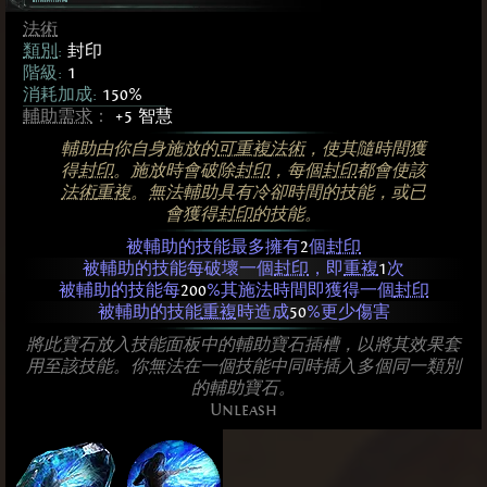
法術
類別
:
封印
階級:
1
消耗加成:
150%
輔助需求
：
+5 智慧
輔助由你自身施放的
可重複
法術
，使其隨時間獲
得
封印
。施放時會破除
封印
，每個
封印
都會使該
法術
重複
。無法輔助具有冷卻時間的技能，或已
會獲得
封印
的技能。
被輔助的技能最多擁有
2
個
封印
被輔助的技能每破壞一個
封印
，即
重複
1
次
被輔助的技能每
200
%其施法時間即獲得一個
封印
被輔助的技能
重複
時造成
50
%更少傷害
將此寶石放入技能面板中的輔助寶石插槽，以將其效果套
用至該技能。你無法在一個技能中同時插入多個同一類別
的輔助寶石。
Unleash