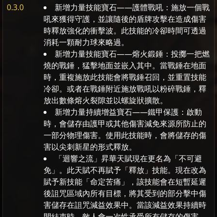
0.3.0
新增力量技能寶石——護體戰吼：施放一個戰
吼來獲得守護，並讓隨後的盾牌攻擊在造成傷害
時釋放強化的衝擊波。此技能的冷卻時間可透過
消耗一顆耐力球來略過。
新增力量技能寶石——熔火鍛錘：投擲一把燃
燒的戰錘，猛擊地面並嵌入其中。當戰錘在地面
時，重複施放此技能會將戰錘召回，並重置技能
冷卻。或者在戰錘附近施放戰吼以粉碎戰錘，釋
放出數條熔火裂隙並以螺旋狀擴散。
新增力量持續增益寶石——鐵甲保護：啟動
時，會儲存由護甲或其他傷害減免來源所防止的
一部分物理傷害。使用此技能時，會將儲存的傷
害以尖刺新星的形式釋放。
「迴響之流」昇華天賦現在更名為「不可避
免」。此天賦不再賦予「釋放」技能。現在改為
賦予新技能「命定苦痛」，該技能會在短暫延遲
後詛咒區域內所有目標，將其受到的部分擊中傷
害儲存在詛咒減益效果中。當該減益效果持續時
間結束時，敵人會一次性承受所有儲存的傷害。