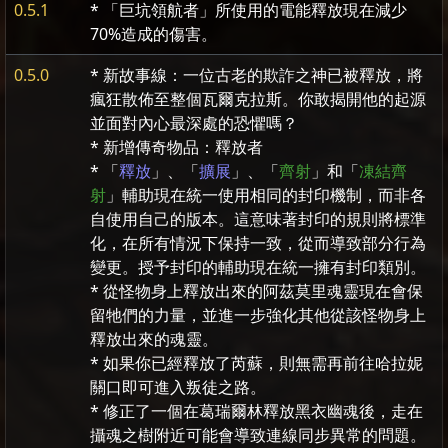
0.5.1
* 「巨坑領航者」所使用的電能釋放現在減少
70%造成的傷害。
0.5.0
* 新故事線：一位古老的欺詐之神已被釋放，將
瘋狂散佈至整個瓦爾克拉斯。你敢揭開他的起源
並面對內心最深處的恐懼嗎？
* 新增傳奇物品：釋放者
* 「
釋放
」、「
擴展
」、「
齊射
」和「
凍結齊
射
」輔助現在統一使用相同的封印機制，而非各
自使用自己的版本。這意味著封印的規則將標準
化，在所有情況下保持一致，從而導致部分行為
變更。授予封印的輔助現在統一擁有封印類別。
* 從怪物身上釋放出來的阿茲莫里魂靈現在會保
留牠們的力量，並進一步強化其他從該怪物身上
釋放出來的魂靈。
* 如果你已經釋放了芮蘇，則無需再前往哈拉妮
關口即可進入叛徒之路。
* 修正了一個在葛瑞爾林釋放黑衣幽魂後，走在
攝魂之樹附近可能會導致連線同步異常的問題。