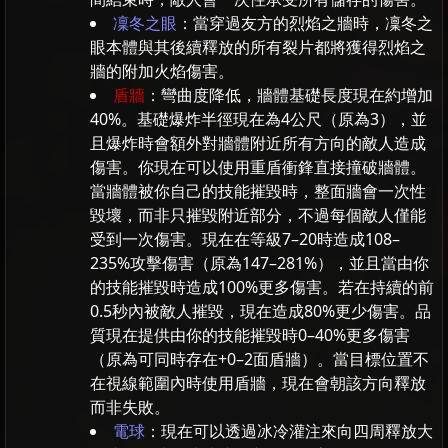
凜冬之眼
：當穿過友方的烈焰之牆時，凜冬之
眼本體與其後續釋放的所有裂片都將獲得烈焰之
牆的附加火焰傷害。
盾牆
：彎曲度降低，牆體基礎長度現在約增加
40%。基礎爆炸半徑現在為4公尺（原為3），並
且爆炸時會額外對牆體附近所有方向的敵人造成
傷害。你現在可以使用重盾衝鋒直接撞破牆體。
當牆體被你自己的技能摧毀時，整面牆會一次性
毀壞，而非只摧毀附近部分，不過每個敵人僅能
受到一次傷害。現在在等級7–20時造成108–
235%攻擊傷害（原為147–281%），並且當由你
的技能摧毀時造成100%更多傷害。若在持續的前
0.5秒內被敵人摧毀，現在造成80%更少傷害。品
質現在提供由你的技能摧毀時0–40%更多傷害
（原為可同時存在+0–2面盾牆）。當目標位置不
在視線範圍內時使用盾牆，現在會朝該方向釋放
而非失敗。
電球
：現在可以透過冰冷灌注來向四周釋放大