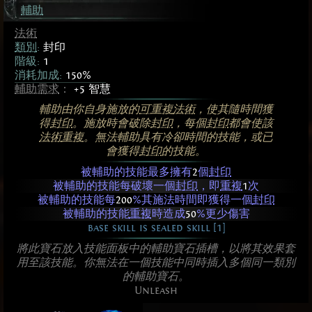
輔助
法術
類別
:
封印
階級:
1
消耗加成:
150%
輔助需求
：
+5 智慧
輔助由你自身施放的
可重複
法術
，使其隨時間獲
得
封印
。施放時會破除
封印
，每個
封印
都會使該
法術
重複
。無法輔助具有冷卻時間的技能，或已
會獲得
封印
的技能。
被輔助的技能最多擁有
2
個
封印
被輔助的技能每破壞一個
封印
，即
重複
1
次
被輔助的技能每
200
%其施法時間即獲得一個
封印
被輔助的技能
重複
時造成
50
%更少傷害
base skill is sealed skill [1]
將此寶石放入技能面板中的輔助寶石插槽，以將其效果套
用至該技能。你無法在一個技能中同時插入多個同一類別
的輔助寶石。
Unleash