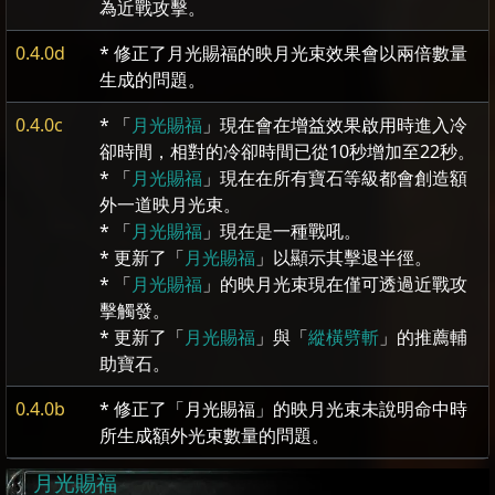
為近戰攻擊。
0.4.0d
* 修正了月光賜福的映月光束效果會以兩倍數量
生成的問題。
0.4.0c
* 「
月光賜福
」現在會在增益效果啟用時進入冷
卻時間，相對的冷卻時間已從10秒增加至22秒。
* 「
月光賜福
」現在在所有寶石等級都會創造額
外一道映月光束。
* 「
月光賜福
」現在是一種戰吼。
* 更新了「
月光賜福
」以顯示其擊退半徑。
* 「
月光賜福
」的映月光束現在僅可透過近戰攻
擊觸發。
* 更新了「
月光賜福
」與「
縱橫劈斬
」的推薦輔
助寶石。
0.4.0b
* 修正了「月光賜福」的映月光束未說明命中時
所生成額外光束數量的問題。
月光賜福