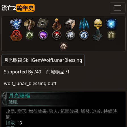
流亡2
編年史
月光賜福 SkillGemWolfLunarBlessing
Supported By /40
商城物品 /1
wolf_lunar_blessing buff
月光賜福
戰吼
攻擊
,
變形
,
增益效果
,
狼人
,
範圍效果
,
觸發
,
冰冷
,
持續時
間
階級:
13