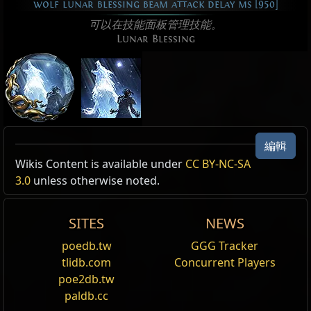
wolf lunar blessing beam attack delay ms [950]
可以在技能面板管理技能。
Lunar Blessing
月光賜福
編輯
Active Type: 戰吼, Shapeshift, 增益, Shapeshift,
月光賜福．血月
Wikis Content is available under
CC BY-NC-SA
你與你的狼召喚物造成額外
冰冷
傷害。
Wolf, 冰冷, 冷卻, 持續時間
月光賜福外觀
3.0
unless otherwise noted.
,
血月
Cost:
100
attack_speed_+%
base_movement_velocity_+%
Reset
將技能「月光賜福」的標準特效替換為血月版本。
SITES
NEWS
non_skill_base_all_damage_%_to_gain_as_cold
Lunar Blessing
效率 I
poedb.tw
GGG Tracker
輔助任何技能，使其使用消耗減少。無法輔助保留
精
tlidb.com
Concurrent Players
魂
的技能。
poe2db.tw
paldb.cc
效率 II