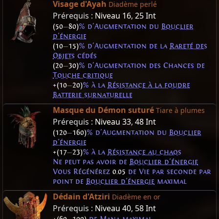
Visage d'Ayah
Diadème perlé
Prérequis :
Niveau 16
,
25 Int
(50
—
80)
% d'Augmentation du
Bouclier
d'énergie
(10
—
15)
% d'Augmentation de la
Rareté des
Objets
cédés
(20
—
30)
% d'Augmentation des Chances de
Touche critique
+(10
—
20)
% à la
Résistance à la foudre
Batterie surnaturelle
Masque du Démon suturé
Tiare à plumes
Prérequis :
Niveau 33
,
48 Int
(120
—
160)
% d'Augmentation du
Bouclier
d'énergie
+(17
—
23)
% à la
Résistance au chaos
Ne peut pas avoir de
Bouclier d'énergie
Vous Régénérez
0.05
de Vie par seconde par
point de
Bouclier d'énergie
maximal
Dédain d'Atziri
Diadème en or
Prérequis :
Niveau 40
,
58 Int