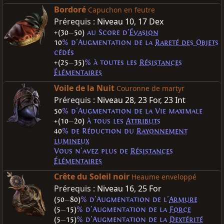
Bordoré
Capuchon en feutre
Prérequis :
Niveau 10
,
17 Dex
+(30
—
50)
au Score d'
Évasion
10
% d'Augmentation de la
Rareté des Objets
cédés
+(25
—
35)
% à toutes les
Résistances
Élémentaires
Voile de la Nuit
Couronne de martyr
Prérequis :
Niveau 28
,
23 For
,
23 Int
50
% d'Augmentation de la Vie maximale
+(10
—
20)
à tous les
Attributs
40
% de Réduction du
Rayonnement
lumineux
Vous n'avez plus de
Résistances
Élémentaires
Crête du Soleil noir
Heaume enveloppé
Prérequis :
Niveau 16
,
25 For
(50
—
80)
% d'Augmentation de l'
Armure
(5
—
15)
% d'Augmentation de la
Force
(5
—
15)
% d'Augmentation de la
Dextérité