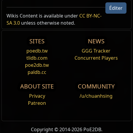
Éditer
Wikis Content is available under
CC BY-NC-
Reset
SA 3.0
unless otherwise noted.
Couronne en or
Prérequis :
Niveau 12
SITES
NEWS
+(16
—
24)
à tous les
Attributs
poedb.tw
GGG Tracker
Visage en or
tlidb.com
Concurrent Players
Prérequis :
Niveau 12
poe2db.tw
paldb.cc
+(8
—
16)
% à toutes les
Résistances
Élémentaires
ABOUT SITE
COMMUNITY
Heaume rouillé
Privacy
/u/chuanhsing
Armure
:
29
Patreon
Heaume de soldat
Armure
:
80
Prérequis :
Niveau 12
,
19 For
Copyright © 2014-2026 PoE2DB.