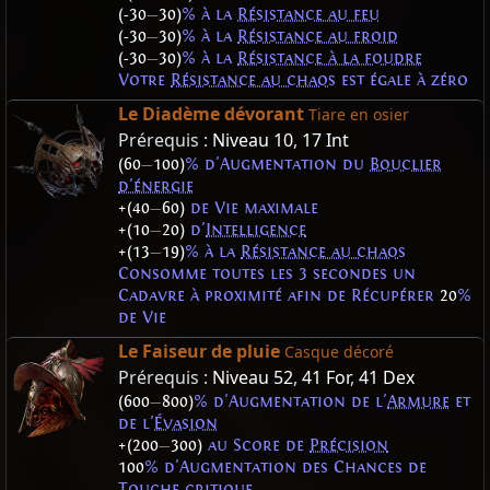
(-30
—
30)
% à la
Résistance au feu
(-30
—
30)
% à la
Résistance au froid
(-30
—
30)
% à la
Résistance à la foudre
Votre
Résistance au chaos
est égale à zéro
Le Diadème dévorant
Tiare en osier
Prérequis :
Niveau 10
,
17 Int
(60
—
100)
% d'Augmentation du
Bouclier
d'énergie
+(40
—
60)
de Vie maximale
+(10
—
20)
d'
Intelligence
+(13
—
19)
% à la
Résistance au chaos
Consomme toutes les 3 secondes un
Cadavre à proximité afin de Récupérer
20
%
de Vie
Le Faiseur de pluie
Casque décoré
Prérequis :
Niveau 52
,
41 For
,
41 Dex
(600
—
800)
% d'Augmentation de l'
Armure
et
de l'
Évasion
+(200
—
300)
au Score de
Précision
100
% d'Augmentation des Chances de
Touche critique