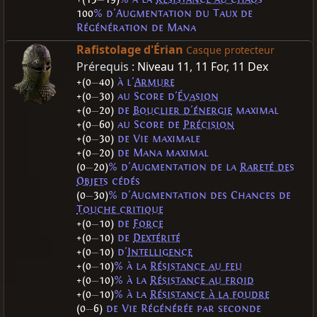
100
% d'Augmentation du Taux de
Régénération de Mana
Rafistolage d'Érian
Casque protecteur
Prérequis :
Niveau 11
,
11 For
,
11 Dex
+(0
—
40)
à l'
Armure
+(0
—
30)
au Score d'
Évasion
+(0
—
20)
de
Bouclier d'énergie
maximal
+(0
—
60)
au Score de
Précision
+(0
—
30)
de Vie maximale
+(0
—
20)
de Mana maximal
(0
—
20)
% d'Augmentation de la
Rareté des
Objets
cédés
(0
—
30)
% d'Augmentation des Chances de
Touche critique
+(0
—
10)
de
Force
+(0
—
10)
de
Dextérité
+(0
—
10)
d'
Intelligence
+(0
—
10)
% à la
Résistance au feu
+(0
—
10)
% à la
Résistance au froid
+(0
—
10)
% à la
Résistance à la foudre
(0
—
6)
de Vie Régénérée par seconde