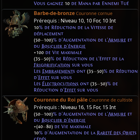
Vous gagnez
10
de Mana par Ennemi Tué
Barbe-de-bronze
Couronne cornue
Prérequis :
Niveau 10
,
10 For
,
10 Int
10
% de Réduction de la Vitesse de
déplacement
(50
—
100)
% d'Augmentation de l'
Armure
et
du
Bouclier d'énergie
+100
de Vie maximale
(35
—
50)
% de Réduction de l'Effet de la
Frigorification
sur vous
Les
Embrasements
ont
(35
—
50)
% de Rédution
d'
Effet
sur vous
Les
Électrocutions
ont
(35
—
50)
% de
Réduction d'
Effet
sur vous
Couronne du Roi pâle
Couronne de cultiste
Prérequis :
Niveau 16
,
15 For
,
15 Int
(50
—
100)
% d'Augmentation de l'
Armure
et
du
Bouclier d'énergie
+(40
—
80)
de Vie maximale
10
% d'Augmentation de la
Rareté des Objets
cédés