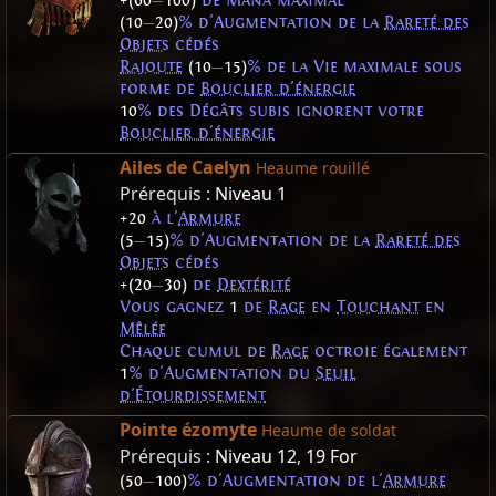
+(60
—
100)
de Mana maximal
(10
—
20)
% d'Augmentation de la
Rareté des
Objets
cédés
Rajoute
(10
—
15)
% de la Vie maximale sous
forme de
Bouclier d'énergie
10
% des Dégâts subis ignorent votre
Bouclier d'énergie
Ailes de Caelyn
Heaume rouillé
Prérequis :
Niveau 1
+20
à l'
Armure
(5
—
15)
% d'Augmentation de la
Rareté des
Objets
cédés
+(20
—
30)
de
Dextérité
Vous gagnez
1
de
Rage
en
Touchant
en
Mêlée
Chaque cumul de
Rage
octroie également
1
% d'Augmentation du
Seuil
d'Étourdissement
Pointe ézomyte
Heaume de soldat
Prérequis :
Niveau 12
,
19 For
(50
—
100)
% d'Augmentation de l'
Armure