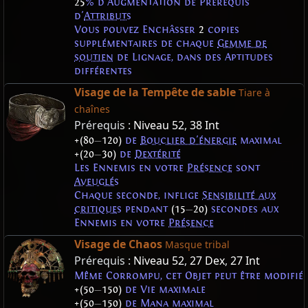
25
% d'Augmentation de Prérequis
d'
Attributs
Vous pouvez Enchâsser
2
copies
supplémentaires de chaque
Gemme de
soutien
de Lignage, dans des Aptitudes
différentes
Visage de la Tempête de sable
Tiare à
chaînes
Prérequis :
Niveau 52
,
38 Int
+(80
—
120)
de
Bouclier d'énergie
maximal
+(20
—
30)
de
Dextérité
Les Ennemis en votre
Présence
sont
Aveuglés
Chaque seconde, inflige
Sensibilité aux
critiques
pendant
(15
—
20)
secondes aux
Ennemis en votre
Présence
Visage de Chaos
Masque tribal
Prérequis :
Niveau 52
,
27 Dex
,
27 Int
Même Corrompu, cet Objet peut être modifié
+(50
—
150)
de Vie maximale
+(50
—
150)
de Mana maximal