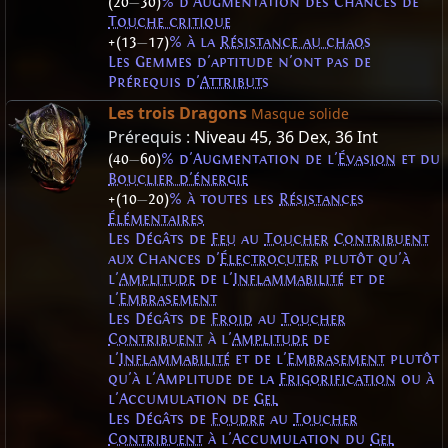
(20
—
30)
% d'Augmentation des Chances de
Touche critique
+(13
—
17)
% à la
Résistance au chaos
Les Gemmes d'aptitude n'ont pas de
Prérequis d'
Attributs
Les trois Dragons
Masque solide
Prérequis :
Niveau 45
,
36 Dex
,
36 Int
(40
—
60)
% d'Augmentation de l'
Évasion
et du
Bouclier d'énergie
+(10
—
20)
% à toutes les
Résistances
Élémentaires
Les Dégâts de
Feu
au
Toucher
Contribuent
aux Chances d'
Électrocuter
plutôt qu'à
l'
Amplitude
de l'
Inflammabilité
et de
l'
Embrasement
Les Dégâts de
Froid
au
Toucher
Contribuent
à l'
Amplitude
de
l'
Inflammabilité
et de l'
Embrasement
plutôt
qu'à l'Amplitude de la
Frigorification
ou à
l'Accumulation de
Gel
Les Dégâts de
Foudre
au
Toucher
Contribuent
à l'Accumulation du
Gel