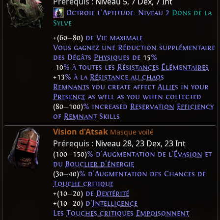
Prérequis :
Niveau 5
,
7 Dex
,
7 Int
Octroie l'Aptitude: Niveau 2
Dons de la
Sylve
+(60
—
80)
de Vie maximale
Vous gagnez une Réduction supplémentaire
des Dégâts
Physiques
de
15
%
-10
% à toutes les
Résistances
Élémentaires
+13
% à la
Résistance au chaos
Remnants
you create affect
Allies
in your
Presence
as well as you when collected
(80
—
100)
% increased
Reservation
Efficiency
of
Remnant
Skills
Vision d'Atsak
Masque voilé
Prérequis :
Niveau 28
,
23 Dex
,
23 Int
(100
—
150)
% d'Augmentation de l'
Évasion
et
du
Bouclier d'énergie
(30
—
40)
% d'Augmentation des Chances de
Touche critique
+(10
—
20)
de
Dextérité
+(10
—
20)
d'
Intelligence
Les
Touches critiques
Empoisonnent