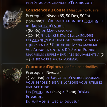
plutôt qu'aux chances d'
Électrocuter
Conscience du Conseil
Masque mortuaire
Prérequis :
Niveau 65
,
50 Dex
,
50 Int
(150
—
200)
% d'Augmentation de l'
Évasion
et
du
Bouclier d'énergie
+(60
—
90)
de Mana maximal
+(20
—
30)
% à la
Résistance à la foudre
Les
Attaques
ont un Coût supplémentaire
équivalent à
6
% de votre Mana maximal
Vos
Attaques
ont des Dégâts de
Foudre
maximums supplémentaires équivalents à
(6
—
9)
% de votre Mana maximal
Couronne d'épines
Diadème en brindilles
Prérequis :
Niveau 1
+(100
—
150)
de
Bouclier d'énergie
maximal
Vous perdez
5
de Vie lorsque vous utilisez
une Aptitude
Les
Épines
ont
(3
—
5)
à
(6
—
10)
Dégâts
Physiques
En Harmonie avec la douleur