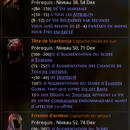
Prérequis :
Niveau 38
,
54 Dex
+(80
—
120)
de Vie maximale
+(10
—
15)
à tous les
Attributs
(8
—
12)
de Vie Régénérée par seconde
Vous avez besoin de
(2
—
4)
ennemis en moins
pour être
encerclé
.
Tête de Starkonja
Capuche reliée en cuir
Prérequis :
Niveau 50
,
71 Dex
(100
—
200)
% d'Augmentation du Score
d'
Évasion
(15
—
25)
% d'Augmentation des Chances de
Touche critique
+(30
—
40)
de
Dextérité
150
% d'Augmentation du Score d'
Évasion
Global tant que votre
Vie est Basse
15
% des Dégats au
Toucher
retirent la Vie
de votre
Compagnon
endommageable avant
d'affecter la vôtre
Frisson d'ardeur
Capuchon en velours
Prérequis :
Niveau 52
,
74 Dex
(50
—
70)
% d'Augmentation du Score