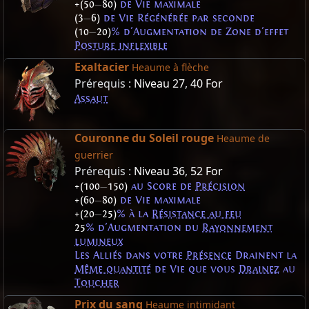
+(50
—
80)
de Vie maximale
(3
—
6)
de Vie Régénérée par seconde
(10
—
20)
% d'Augmentation de Zone d'effet
Posture inflexible
Exaltacier
Heaume à flèche
Prérequis :
Niveau 27
,
40 For
Assaut
Couronne du Soleil rouge
Heaume de
guerrier
Prérequis :
Niveau 36
,
52 For
+(100
—
150)
au Score de
Précision
+(60
—
80)
de Vie maximale
+(20
—
25)
% à la
Résistance au feu
25
% d'Augmentation du
Rayonnement
lumineux
Les Alliés dans votre
Présence
Drainent la
Même quantité
de Vie que vous
Drainez
au
Toucher
Prix du sang
Heaume intimidant