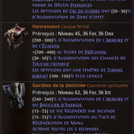
forme de Dégâts
Physiques
Les Aptitudes de
Cri de guerre
ont
(20
—
30)
%
d'Augmentation de Zone d'effet
Havrassaut
Casque fermé
Prérequis :
Niveau 45
,
36 For
,
36 Dex
(200
—
300)
% d'Augmentation de l'
Armure
et
de l'
Évasion
+(200
—
400)
au Score de
Précision
(30
—
50)
% d'Augmentation des Chances de
Touche critique
Les Aptitudes ont une fenêtre de
Timing
parfait
(100
—
150)
% plus longue
Gardien de la destinée
Couronne spirituelle
Prérequis :
Niveau 62
,
36 For
,
36 Int
(240
—
340)
% d'Augmentation de l'
Armure
et
du
Bouclier d'énergie
(15
—
25)
de Vie Régénérée par seconde
(15
—
25)
% d'Augmentation du Taux de
Régénération de Mana
Alterne toutes les 5 secondes :