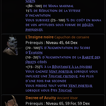
Sorts
+(80
—
100)
de Mana maximal
15
% de Réduction de la Vitesse
d'incantation
Vous subissez
(25
—
100)
% du coût en mana
de vos aptitudes sous forme de
dégâts
physiques
.
L'Insigne noire
Capuchon de corsaire
Prérequis :
Niveau 45
,
64 Dex
(70
—
100)
% d'Augmentation du Score
d'
Évasion
(10
—
20)
% d'Augmentation de la
Rareté des
Objets
cédés
+(15
—
25)
% à la
Résistance à la foudre
Vous gagnez
Vent porteur
lorsque vous
infligez une
Touche critique
, pas plus
d'une fois par seconde
Vous perdez tout votre
Vent porteur
lorsque vous êtes
Touché
Decree of Acuity
Ancient Visor
Prérequis :
Niveau 65
,
59 For
,
59 Dex