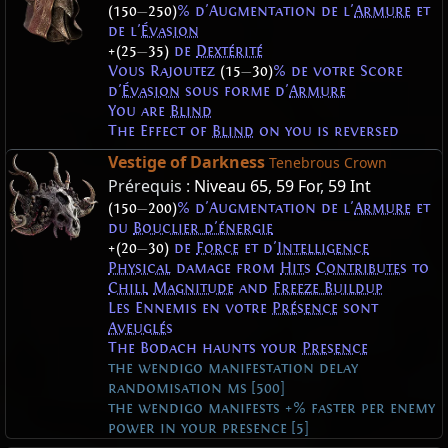
(150
—
250)
% d'Augmentation de l'
Armure
et
de l'
Évasion
+(25
—
35)
de
Dextérité
Vous Rajoutez
(15
—
30)
% de votre Score
d'
Évasion
sous forme d'
Armure
You are
Blind
The Effect of
Blind
on you is reversed
Vestige of Darkness
Tenebrous Crown
Prérequis :
Niveau 65
,
59 For
,
59 Int
(150
—
200)
% d'Augmentation de l'
Armure
et
du
Bouclier d'énergie
+(20
—
30)
de
Force
et d'
Intelligence
Physical
damage from
Hits
Contributes
to
Chill
Magnitude
and
Freeze Buildup
Les Ennemis en votre
Présence
sont
Aveuglés
The Bodach haunts your
Presence
the wendigo manifestation delay
randomisation ms [500]
the wendigo manifests +% faster per enemy
power in your presence [5]