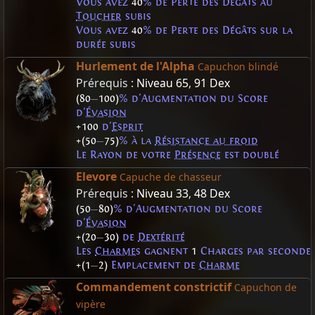
Vous avez
40
% de Perte des Dégâts au
Toucher
subis
Vous avez
40
% de Perte des Dégâts sur la
durée subis
Hurlement de l'Alpha
Capuchon blindé
Prérequis :
Niveau 65
,
91 Dex
(80
—
100)
% d'Augmentation du Score
d'
Évasion
+100
d'
Esprit
+(50
—
75)
% à la
Résistance au froid
Le Rayon de votre
Présence
est doublé
Elevore
Capuche de chasseur
Prérequis :
Niveau 33
,
48 Dex
(50
—
80)
% d'Augmentation du Score
d'
Évasion
+(20
—
30)
de
Dextérité
Les
Charmes
gagnent
1
Charges par seconde
+(1
—
2)
Emplacement de
Charme
Commandement constrictif
Capuchon de
vipère