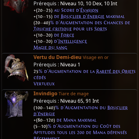
Prérequis :
Niveau 10
,
10 Dex
,
10 Int
+(20
—
25)
au Score d'
Évasion
+(10
—
15)
de
Bouclier d'énergie
maximal
(20
—
40)
% d'Augmentation des Chances de
Touche critique
pour les
Sorts
+(10
—
20)
de
Force
+(10
—
20)
d'
Intelligence
Magie du sang
Vertu du Demi-dieu
Visage en or
Prérequis :
Niveau 1
25
% d'Augmentation de la
Rareté des Objets
cédés
Vertueux
Invindigo
Tiare de mage
Prérequis :
Niveau 65
,
91 Int
(100
—
140)
% d'Augmentation du
Bouclier
d'énergie
+(80
—
120)
de Mana maximal
(5
—
10)
% d'Augmentation du Coût des
Aptitudes tous les 200 de Mana dépensés
Récemment