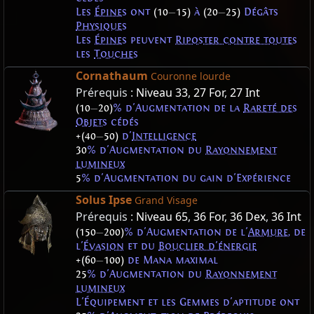
Les
Épines
ont
(10
—
15)
à
(20
—
25)
Dégâts
Physiques
Les
Épines
peuvent
Riposter contre toutes
les
Touches
Cornathaum
Couronne lourde
Prérequis :
Niveau 33
,
27 For
,
27 Int
(10
—
20)
% d'Augmentation de la
Rareté des
Objets
cédés
+(40
—
50)
d'
Intelligence
30
% d'Augmentation du
Rayonnement
lumineux
5
% d'Augmentation du gain d'Expérience
Solus Ipse
Grand Visage
Prérequis :
Niveau 65
,
36 For
,
36 Dex
,
36 Int
(150
—
200)
% d'Augmentation de l'
Armure
, de
l'
Évasion
et du
Bouclier d'énergie
+(60
—
100)
de Mana maximal
25
% d'Augmentation du
Rayonnement
lumineux
L'Équipement et les Gemmes d'aptitude ont