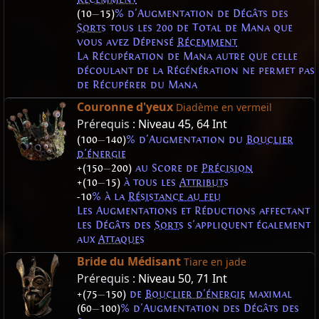
(10
—
15)
% d'Augmentation de Dégâts des
Sorts
tous les 200 de Total de Mana que
vous avez Dépensé
Récemment
La Récupération de Mana autre que celle
découlant de la Régénération ne permet pas
de Récupérer du Mana
Couronne d'yeux
Diadème en vermeil
Prérequis :
Niveau 45
,
64 Int
(100
—
140)
% d'Augmentation du
Bouclier
d'énergie
+(150
—
200)
au Score de
Précision
+(10
—
15)
à tous les
Attributs
-10
% à la
Résistance au feu
Les Augmentations et Réductions affectant
les Dégâts des
Sorts
s'appliquent également
aux
Attaques
Bride du Médisant
Tiare en jade
Prérequis :
Niveau 50
,
71 Int
+(75
—
150)
de
Bouclier d'énergie
maximal
(60
—
100)
% d'Augmentation des Dégâts des