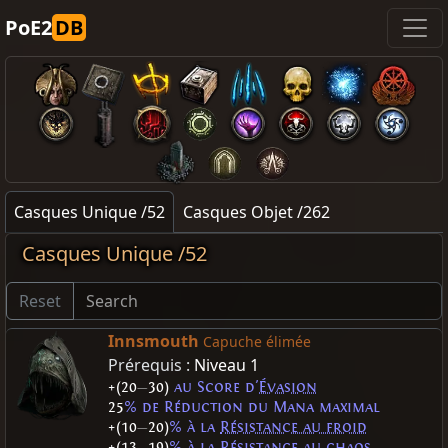
PoE2
DB
Casques Unique /52
Casques Objet /262
Casques Unique /52
Reset
Innsmouth
Capuche élimée
Prérequis :
Niveau 1
+(20
—
30)
au Score d'
Évasion
25
% de Réduction du Mana maximal
+(10
—
20)
% à la
Résistance au froid
+(13
—
19)
% à la
Résistance au chaos