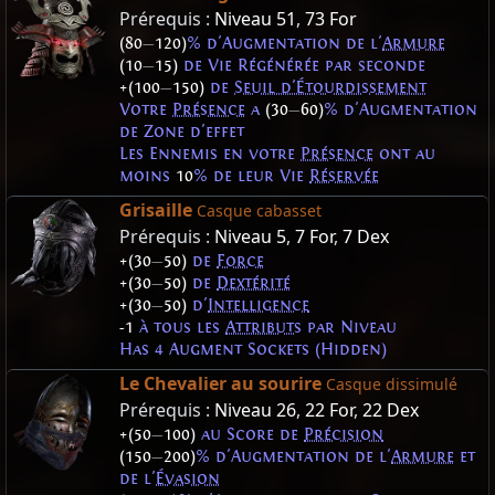
Prérequis :
Niveau 51
,
73 For
(80
—
120)
% d'Augmentation de l'
Armure
(10
—
15)
de Vie Régénérée par seconde
+(100
—
150)
de
Seuil d'Étourdissement
Votre
Présence
a
(30
—
60)
% d'Augmentation
de Zone d'effet
Les Ennemis en votre
Présence
ont au
moins
10
% de leur Vie
Réservée
Grisaille
Casque cabasset
Prérequis :
Niveau 5
,
7 For
,
7 Dex
+(30
—
50)
de
Force
+(30
—
50)
de
Dextérité
+(30
—
50)
d'
Intelligence
-1
à tous les
Attributs
par Niveau
Has 4 Augment Sockets (Hidden)
Le Chevalier au sourire
Casque dissimulé
Prérequis :
Niveau 26
,
22 For
,
22 Dex
+(50
—
100)
au Score de
Précision
(150
—
200)
% d'Augmentation de l'
Armure
et
de l'
Évasion