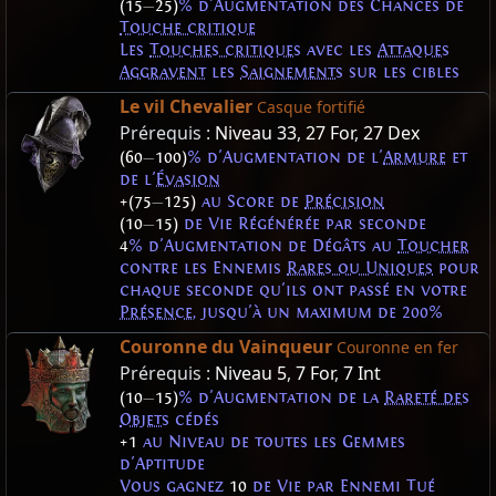
(15
—
25)
% d'Augmentation des Chances de
Touche critique
Les
Touches critiques
avec les
Attaques
Aggravent
les
Saignements
sur les cibles
Le vil Chevalier
Casque fortifié
Prérequis :
Niveau 33
,
27 For
,
27 Dex
(60
—
100)
% d'Augmentation de l'
Armure
et
de l'
Évasion
+(75
—
125)
au Score de
Précision
(10
—
15)
de Vie Régénérée par seconde
4
% d'Augmentation de Dégâts au
Toucher
contre les Ennemis
Rares ou Uniques
pour
chaque seconde qu'ils ont passé en votre
Présence
, jusqu'à un maximum de 200%
Couronne du Vainqueur
Couronne en fer
Prérequis :
Niveau 5
,
7 For
,
7 Int
(10
—
15)
% d'Augmentation de la
Rareté des
Objets
cédés
+1
au Niveau de toutes les Gemmes
d'Aptitude
Vous gagnez
10
de Vie par Ennemi Tué