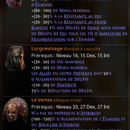
d'
Évasion
+(60
—
100)
de Mana maximal
+(20
—
30)
% à la
Résistance au feu
+(20
—
30)
% à la
Résistance au froid
Rajoute
1
% des Dégâts de
Froid
sous forme
de Dégâts de
Feu
tous les 1% d'
Amplitude
de
Frigorification
sur l'Ennemi
Lorgnevisage
Masque à capuche
Prérequis :
Niveau 16
,
15 Dex
,
15 Int
+(30
—
50)
de Vie maximale
+(30
—
50)
de Mana maximal
Les
Alliés
en votre
Présence
ont
50
%
d'Augmentation de Dégâts
+(10
—
20)
de
Dextérité
25
% de Réduction de Dégâts
Le Vertex
Masque tribal
Prérequis :
Niveau 33
,
27 Dex
,
27 Int
N'a pas de prérequis d'
Attributs
(100
—
150)
% d'Augmentation de l'
Évasion
et
du
Bouclier d'énergie