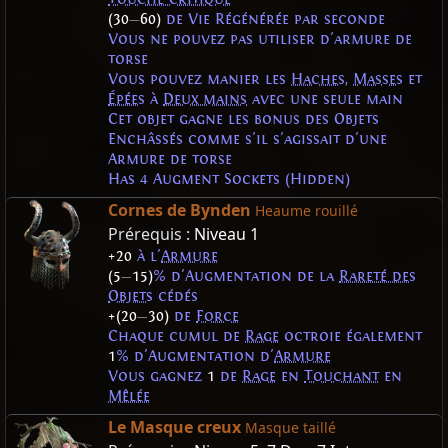
(30
—
60)
de Vie Régénérée par seconde
Vous ne pouvez pas utiliser d'armure de
torse
Vous pouvez manier les
Haches
,
Masses
et
Épées
à
Deux mains
avec une seule main
Cet objet gagne les bonus des Objets
Enchâssés comme s'il s'agissait d'une
Armure de torse
Has 4 Augment Sockets (Hidden)
Cornes de Bynden
Heaume rouillé
Prérequis :
Niveau 1
+20
à l'
Armure
(5
—
15)
% d'Augmentation de la
Rareté des
Objets
cédés
+(20
—
30)
de
Force
Chaque cumul de
Rage
octroie également
1
% d'Augmentation d'
Armure
Vous gagnez
1
de
Rage
en
Touchant
en
Mêlée
Le Masque creux
Masque taillé