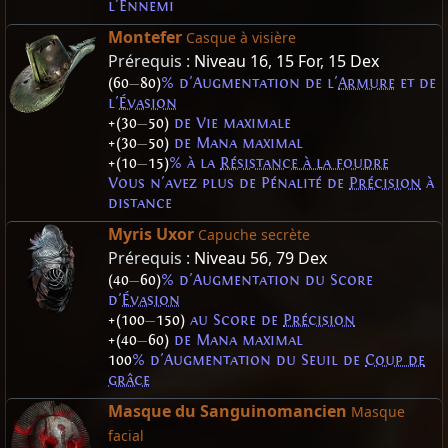
l'Ennemi
Montefer
Casque à visière
Prérequis :
Niveau 16
,
15 For
,
15 Dex
(60
—
80)
% d'Augmentation de l'
Armure
et de
l'
Évasion
+(30
—
50)
de Vie maximale
+(30
—
50)
de Mana maximal
+(10
—
15)
% à la
Résistance à la foudre
Vous n'avez plus de Pénalité de
Précision
à
distance
Myris Uxor
Capuche secrète
Prérequis :
Niveau 56
,
79 Dex
(40
—
60)
% d'Augmentation du Score
d'
Évasion
+(100
—
150)
au Score de
Précision
+(40
—
60)
de Mana maximal
100
% d'Augmentation du Seuil de
Coup de
grâce
Masque du Sanguinomancien
Masque
facial