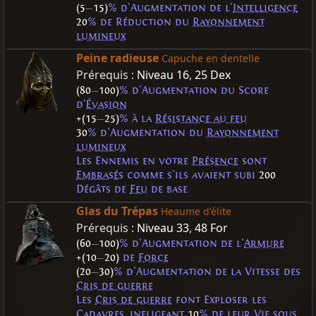
(5
—
15)
% d'Augmentation de l'
Intelligence
20
% de Réduction du
Rayonnement
lumineux
Peine radieuse
Capuche en dentelle
Prérequis :
Niveau 16
,
25 Dex
(80
—
100)
% d'Augmentation du Score
d'
Évasion
+(15
—
25)
% à la
Résistance au feu
30
% d'Augmentation du
Rayonnement
lumineux
Les Ennemis en votre
Présence
sont
Embrasés
comme s'ils avaient subi
200
Dégâts de
Feu
de base
Glas du Trépas
Heaume d'élite
Prérequis :
Niveau 33
,
48 For
(60
—
100)
% d'Augmentation de l'
Armure
+(10
—
20)
de
Force
(20
—
30)
% d'Augmentation de la Vitesse des
Cris de guerre
Les
Cris de guerre
font Exploser les
Cadavres
, infligeant
10
% de leur Vie sous