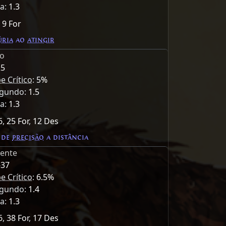
ma:
1.3
,
9 For
úria
ao
atingir
do
25
e Crítico
:
5%
egundo:
1.5
ma:
1.3
6
,
25 For
,
12 Des
 de
precisão
a distância
ente
-37
e Crítico
:
6.5%
egundo:
1.4
ma:
1.3
6
,
38 For
,
17 Des