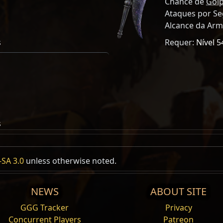
Chance de
Golp
Ataques por S
Alcance da Ar
s
Requer:
Nível 5
s
nto /13
SA 3.0
#
%
unless otherwise noted.
Off Hand
Unarmed
s
Canalização
Caos
Clamor
Companheiro
NEWS
ABOUT SITE
Machados de Uma Mão
GGG Tracker
Privacy
Fogo
Frio
Física
Golpe
Lacaio
Meta
No
Concurrent Players
Patreon