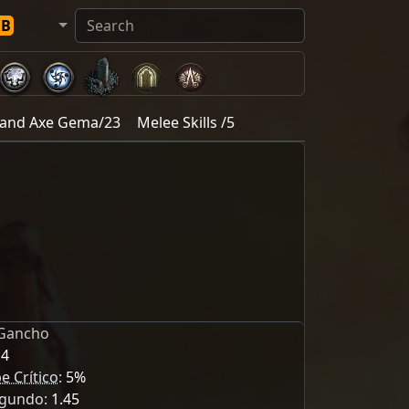
DB
and Axe Gema/23
Melee Skills /5
Gancho
14
e Crítico
:
5%
egundo:
1.45