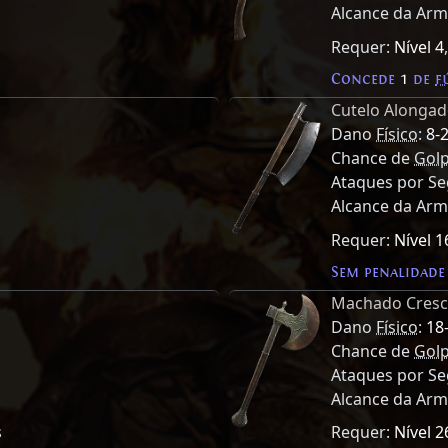
Alcance da Ar
Requer:
Nível 4
Concede
1
de
f
Cutelo Alonga
Dano
Físico
:
8-
Chance de
Golp
Ataques por S
Alcance da Ar
Requer:
Nível 1
Sem penalidade
Machado Cresc
Dano
Físico
:
18
Chance de
Golp
Ataques por S
Alcance da Ar
s
Requer:
Nível 2