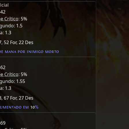
cial
-42
e Crítico
:
5%
egundo:
1.5
ma:
1.3
7
,
52 For
,
22 Des
e mana por inimigo morto
-62
e Crítico
:
5%
egundo:
1.55
ma:
1.3
8
,
67 For
,
27 Des
aumentado em
10
%
-69