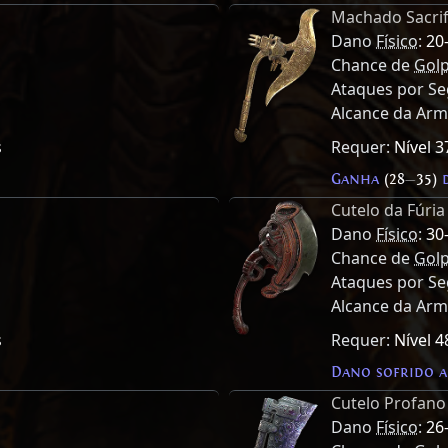
Machado Sacrifi
Dano
Físico
:
20
Chance de
Golp
Ataques por S
Alcance da Ar
s
Requer:
Nível 3
Ganha
(28
—
35)
d
Cutelo da Fúria
Dano
Físico
:
30
Chance de
Golp
Ataques por S
Alcance da Ar
s
Requer:
Nível 4
Dano sofrido 
Cutelo Profano
Dano
Físico
:
26