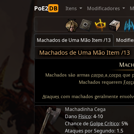
PoE2
DB
Itens
Modificadores
M
Machados de Uma Mão Item /13
Modifie
Machados de Uma Mão Item /13
Mach
Machados são armas
corpo a corpo
que 
Machados requerem
Forç
Ataques
com machados geralmente envolvem
Machadinha Cega
Dano
Físico
:
4-10
Chance de
Golpe Crítico
:
5%
Ataques por Segundo:
1.5