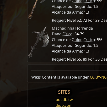
Chance de
Golpe Crítico
:
5%
Ataques por Segundo:
1.5
Alcance da Arma:
1.3
Requer:
Nível 52
,
72 For
,
29 De
Machadinha Horrenda
Dano
Físico
:
34-79
Chance de
Golpe Crítico
:
5%
Ataques por Segundo:
1.5
Alcance da Arma:
1.3
Requer:
Nível 65
,
89 For
,
36 De
Orbe Vaal Corrompido Encantame
Modifier weight
Wikis Content is available under
Requisitos de
atributo
reduzidos em
CC BY-NC-
1
1
Main Hand
Dano
físico
aumentado em
#
%
1
1
Machados de Uma Mão
Arauto
Adiciona de
Ataque
#
a
#
de dano de
Ativação
fogo
Bônu
1
1
SITES
Adiciona de
#
a
#
de dano de
frio
1
1
Unarmed
poedb.tw
Duração
Eletricidade
Estágios
Adiciona de
#
a
#
de dano
elétrico
1
1
tlidb.com