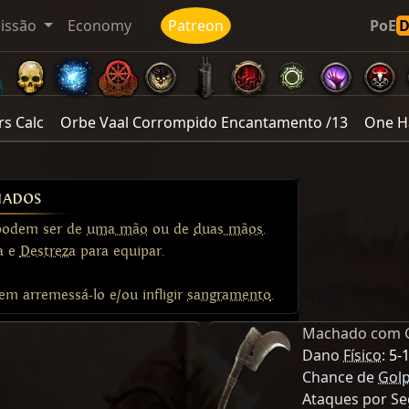
issão
Economy
Patreon
PoE
rs Calc
Orbe Vaal Corrompido Encantamento /13
One H
ados
podem ser de
uma mão
ou de
duas mãos
.
a
e
Destreza
para equipar.
 arremessá-lo e/ou infligir
sangramento
.
Machado com 
Dano
Físico
:
5-
Chance de
Golp
Ataques por S