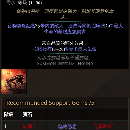
需求:
等級 (1
—
90)
啟動以召喚一頭
復甦
獄炎獵犬，
點燃
其附近的敵
人。
召喚物會
點燃
2.5
米內的敵人，造成等同於召喚物
20
%最大
生命的基礎
火焰
傷害
來自品質的額外效果：
召喚物有
(0
—
20)
%更多最大生命
可以在技能面板管理技能。
Summon Infernal Hound
Recommended Support Gems /5
階級
寶石
1
肉盾 I
臨終恐息
元素武裝 I