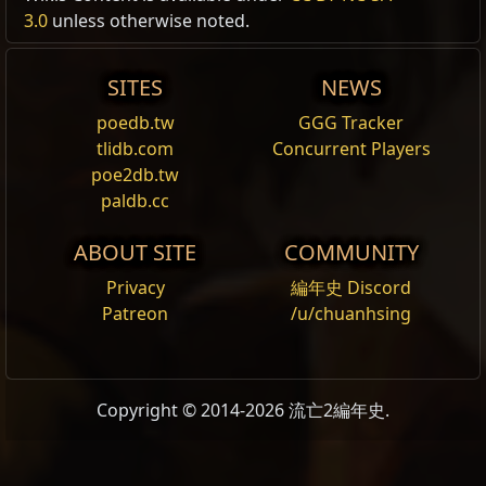
惡魔
CreatesDemonMinion, 召喚物爆炸, 消耗保留,
3.0
unless otherwise noted.
Companion, CreatesCompanion, AttackInPlace
Minion Type: 攻擊, 近戰, 近戰單一目標, 範圍
SITES
NEWS
monster no drops or experience [1]
Infernal Hound
Reset
poedb.tw
GGG Tracker
Spectre
tlidb.com
Concurrent Players
火焰同調
poe2db.tw
Tags
beast
,
demon
,
medium_movement
,
not_int
,
輔助任何造成傷害的技能，使其
獲得
火焰
傷害，但造
paldb.cc
red_blood
,
Unarmed_onhit_audio
成更少
冰冷
和
閃電
傷害。
ABOUT SITE
COMMUNITY
效率 I
輔助任何技能，使其使用消耗減少。無法輔助保留
精
生命
88%
Privacy
編年史 Discord
魂
的技能。
Patreon
/u/chuanhsing
護甲值
+50%
效率 II
輔助任何技能，使其使用消耗減少。無法輔助保留
精
閃避
+50%
魂
的技能。
Copyright © 2014-2026 流亡2編年史.
擊退
抗性
50
%
0%
0%
0%
輔助任何
擊中
敵人的技能，使其
擊退
敵人。
傷害
125%