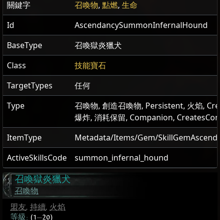
關鍵字
召喚物
,
點燃
,
生命
Id
AscendancySummonInfernalHound
BaseType
召喚獄炎獵犬
Class
技能寶石
TargetTypes
任何
Type
召喚物, 創造召喚物, Persistent, 火焰, Cr
爆炸, 消耗保留, Companion, CreatesCompa
ItemType
Metadata/Items/Gem/SkillGemAscen
ActiveSkillsCode
summon_infernal_hound
召喚獄炎獵犬
召喚物
盟友
,
持續
,
火焰
等級:
(1
—
20)