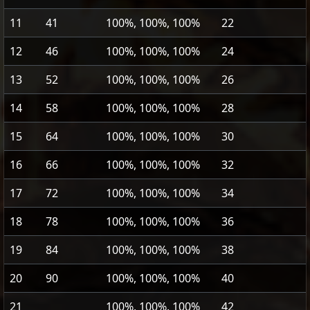
11
41
100%, 100%, 100%
22
12
46
100%, 100%, 100%
24
13
52
100%, 100%, 100%
26
14
58
100%, 100%, 100%
28
15
64
100%, 100%, 100%
30
16
66
100%, 100%, 100%
32
17
72
100%, 100%, 100%
34
18
78
100%, 100%, 100%
36
19
84
100%, 100%, 100%
38
20
90
100%, 100%, 100%
40
21
100%, 100%, 100%
42