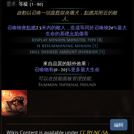
需求:
等級 (1
—
90)
啟動以召喚一頭
復甦
獄炎獵犬，
點燃
其附近的敵
人。
召喚物會
點燃
2.5
米內的敵人，造成等同於召喚物
20
%最大
生命的基礎
火焰
傷害
display minion monster type [8]
is resummoning minion [1]
skill desired amount override [1]
來自品質的額外效果：
召喚物有
(0
—
20)
%更多最大生命
可以在技能面板管理技能。
Summon Infernal Hound
獄炎獵犬
編輯
Active Type: 召喚物, 創造召喚物, Persistent, 火焰,
Wikis Content is available under
CC BY-NC-SA