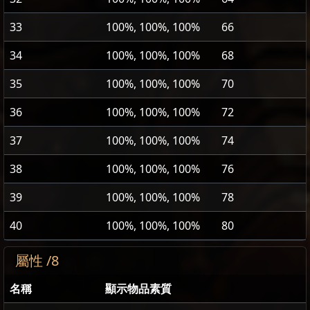
33
100%, 100%, 100%
66
34
100%, 100%, 100%
68
35
100%, 100%, 100%
70
36
100%, 100%, 100%
72
37
100%, 100%, 100%
74
38
100%, 100%, 100%
76
39
100%, 100%, 100%
78
40
100%, 100%, 100%
80
屬性 /8
名稱
顯示物品素質