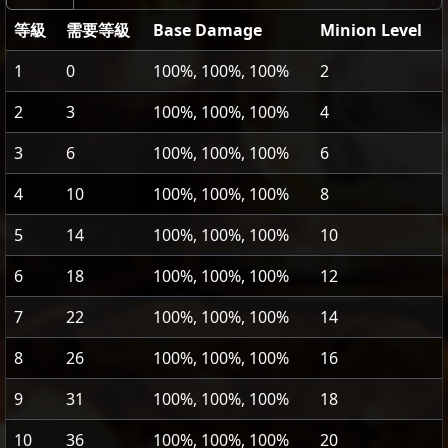
等級
需要等級
Base Damage
Minion Level
1
0
100%, 100%, 100%
2
2
3
100%, 100%, 100%
4
3
6
100%, 100%, 100%
6
4
10
100%, 100%, 100%
8
5
14
100%, 100%, 100%
10
6
18
100%, 100%, 100%
12
7
22
100%, 100%, 100%
14
8
26
100%, 100%, 100%
16
9
31
100%, 100%, 100%
18
10
36
100%, 100%, 100%
20