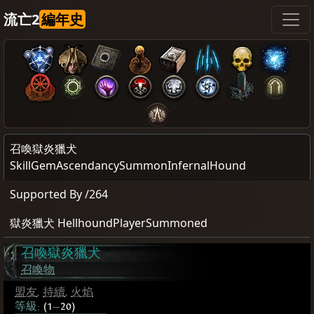
流亡2
編年史
召喚獄炎獵犬
SkillGemAscendancySummonInfernalHound
Supported By /264
獄炎獵犬 HellhoundPlayerSummoned
召喚獄炎獵犬
召喚物
盟友
,
持續
,
火焰
等級:
(1
—
20)