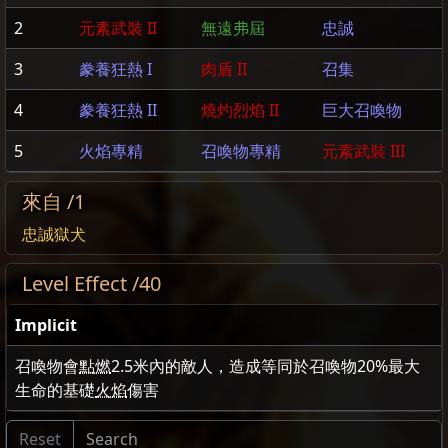
2
元素武裝 II
無遠弗屆
忠誠
3
豢養狂熱 I
肉盾 II
召集
4
豢養狂熱 II
燒灼烈焰 II
巨大召喚物
5
火焰專精
召喚物專精
元素武裝 III
來自 /1
忠誠獄犬
Level Effect /40
Implicit
召喚物會
點燃
2.5
米內的敵人，造成等同於召喚物
20
%最大
生命的基礎
火焰
傷害