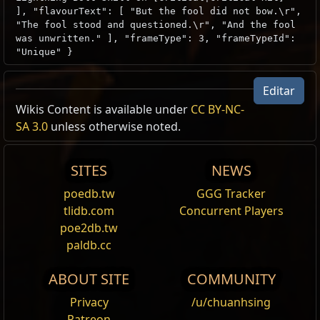
], "flavourText": [ "But the fool did not bow.\r",
"The fool stood and questioned.\r", "And the fool
was unwritten." ], "frameType": 3, "frameTypeId":
"Unique" }
Editar
Wikis Content is available under
CC BY-NC-
SA 3.0
unless otherwise noted.
SITES
NEWS
poedb.tw
GGG Tracker
tlidb.com
Concurrent Players
poe2db.tw
paldb.cc
ABOUT SITE
COMMUNITY
Privacy
/u/chuanhsing
Patreon