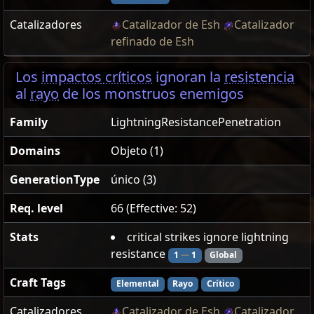
Catalizadores
Catalizador de Esh
Catalizador
refinado de Esh
Los
impactos críticos
ignoran la
resistencia
al
rayo
de los monstruos enemigos
Family
LightningResistancePenetration
Domains
Objeto (1)
GenerationType
único (3)
Req. level
66 (Effective: 52)
Stats
critical strikes ignore lightning
resistance
1
—
1
Global
Craft Tags
Elemental
Rayo
Crítico
Catalizadores
Catalizador de Esh
Catalizador