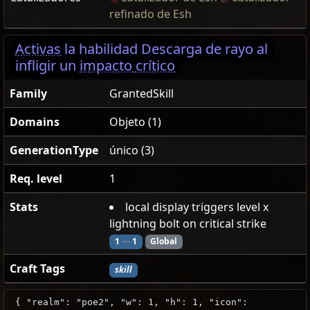
refinado de Esh
Activas
la habilidad Descarga de rayo al
infligir un
impacto crítico
Family
GrantedSkill
Domains
Objeto (1)
GenerationType
único (3)
Req. level
1
Stats
local display triggers level x
lightning bolt on critical strike
1
—
1
Global
Craft Tags
skill
{ "realm": "poe2", "w": 1, "h": 1, "icon":