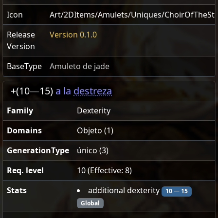
Icon
Art/2DItems/Amulets/Uniques/ChoirOfTheSt
Release
Version 0.1.0
Version
BaseType
Amuleto de jade
+(10
—
15)
a la
destreza
Family
Dexterity
Domains
Objeto (1)
GenerationType
único (3)
Req. level
10 (Effective: 8)
Stats
additional dexterity
10
—
15
Global