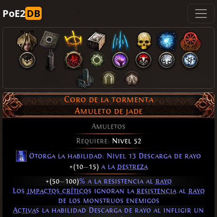
PoE2
DB
Coro de la tormenta
Amuleto de jade
Amuletos
Requiere:
Nivel 52
Otorga la habilidad: Nivel 13
Descarga de rayo
+(10
—
15)
a la
destreza
+(50
—
100)
% a la resistencia al
rayo
Los
impactos críticos
ignoran la
resistencia
al
rayo
de los monstruos enemigos
Activas
la habilidad Descarga de rayo al infligir un