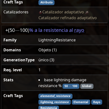
Craft Tags
Atributo
Catalizadores
Catalizador adaptativo
Catalizador refinado adaptativo
+(50
—
100)
% a la resistencia al
rayo
Family
LightningResistance
Domains
Objeto (1)
GenerationType
único (3)
Req. level
1
Stats
base lightning damage
resistance %
50
—
100
Global
Craft Tags
elemental_resistance
lightning_resistance
Elemental
Rayo
Resistencia