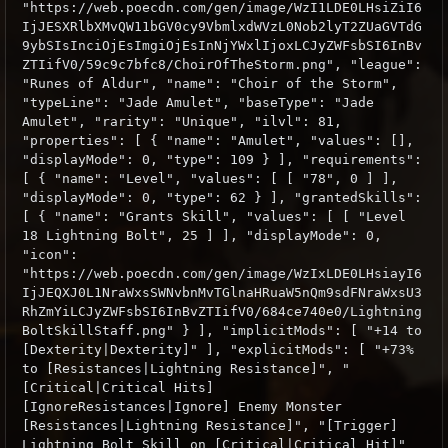
"https://web.poecdn.com/gen/image/WzI1LDE0LHsiZiI6
IjJESXRlbXMvQW11bGV0cy9VbmlxdWVzL0Nob2lyT2ZUaGVTdG
9ybSIsInciOjEsImgiOjEsInNjYWxlIjoxLCJyZWFsbSI6InBv
ZTIifV0/59c9c7bfc8/ChoirOfTheStorm.png", "league":
"Runes of Aldur", "name": "Choir of the Storm",
"typeLine": "Jade Amulet", "baseType": "Jade
Amulet", "rarity": "Unique", "ilvl": 81,
"properties": [ { "name": "Amulet", "values": [],
"displayMode": 0, "type": 109 } ], "requirements":
[ { "name": "Level", "values": [ [ "78", 0 ] ],
"displayMode": 0, "type": 62 } ], "grantedSkills":
[ { "name": "Grants Skill", "values": [ [ "Level
18 Lightning Bolt", 25 ] ], "displayMode": 0,
"icon":
"https://web.poecdn.com/gen/image/WzIxLDE0LHsiayI6
IjJEQXJ0L1NraWxsSWNvbnMvTGlnaHRuaW5nQm9sdFNraWxsU3
RhZmYiLCJyZWFsbSI6InBvZTIifV0/684ce740e0/Lightning
BoltSkillStaff.png" } ], "implicitMods": [ "+14 to
[Dexterity|Dexterity]" ], "explicitMods": [ "+73%
to [Resistances|Lightning Resistance]", "
[Critical|Critical Hits]
[IgnoreResistances|Ignore] Enemy Monster
[Resistances|Lightning Resistance]", "[Trigger]
Lightning Bolt Skill on [Critical|Critical Hit]"