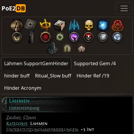
PoE2
DB
Lähmen SupportGemHinder
Supported Gem /4
hinder buff
Ritual_Slow buff
Hinder Ref /19
Hinder Acronym
Lähmen
Unterstützung
Zauber
,
Chaos
Kategorie
:
Lähmen
Unterstützungsanforderungen
:
+5 Int