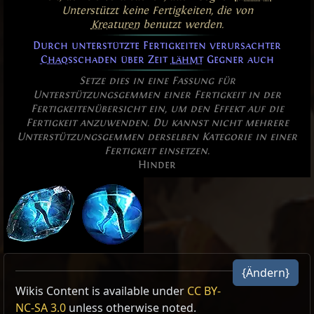
Unterstützt keine Fertigkeiten, die von
Kreaturen
benutzt werden.
Durch unterstützte Fertigkeiten verursachter
Chaos
schaden über Zeit
lähmt
Gegner auch
Setze dies in eine Fassung für
Unterstützungsgemmen einer Fertigkeit in der
Fertigkeitenübersicht ein, um den Effekt auf die
Fertigkeit anzuwenden. Du kannst nicht mehrere
Unterstützungsgemmen derselben Kategorie in einer
Fertigkeit einsetzen.
Hinder
Lähmen
Lähmen
Lähmen
{Ändern}
Allow Type: Spell, DamageOverTime, Chaos, AND,
Wikis Content is available under
CC BY-
Lähmen ist eine
Schwächung
, die die
Lähmen
Bewegungsgeschwindigkeit ist
Bewegungsgeschwindigkeit ist
verlangsamt
verlangsamt
.
.
AND
NC-SA 3.0
unless otherwise noted.
Bewegungsgeschwindigkeit um 30%
verlangsamt
, sofern