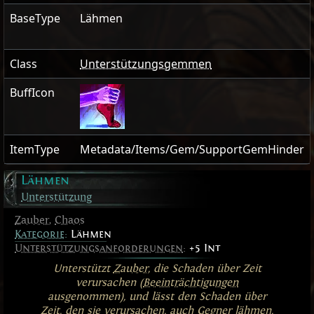
BaseType
Lähmen
Class
Unterstützungsgemmen
BuffIcon
ItemType
Metadata/Items/Gem/SupportGemHinder
Lähmen
Unterstützung
Zauber
,
Chaos
Kategorie
:
Lähmen
Unterstützungsanforderungen
:
+5 Int
Unterstützt
Zauber
, die Schaden über Zeit
verursachen (
Beeinträchtigungen
ausgenommen), und lässt den Schaden über
Zeit, den sie verursachen, auch Gegner
lähmen
.