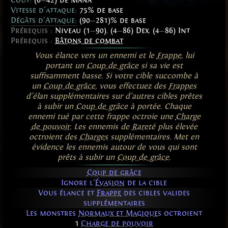
Vitesse d'attaque:
75% de base
Dégâts d'Attaque:
(90
—
281)% de base
Prérequis :
Niveau (1
—
90)
,
(4
—
86) Dex
,
(4
—
86) Int
Prérequis :
Bâtons de combat
Vous élance vers un ennemi et le
Frappe
, lui
portant un
Coup de grâce
si sa vie est
suffisamment basse. Si votre cible succombe à
un
Coup de grâce
, vous effectuez des
Frappes
d'élan supplémentaires sur d'autres cibles prêtes
à subir un
Coup de grâce
à portée. Chaque
ennemi tué par cette frappe octroie une
Charge
de pouvoir
. Les ennemis de
Rareté
plus élevée
octroient des
Charges
supplémentaires. Met en
évidence les ennemis autour de vous qui sont
prêts à subir un
Coup de grâce
.
Coup de grâce
Ignore l'
Évasion
de la cible
Vous élance et
Frappe
des cibles valides
supplémentaires
Les monstres
Normaux et Magiques
octroient
1
Charge de pouvoir