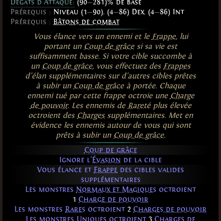
Dégâts d'Attaque:
(90
—
281)% de base
Prérequis :
Niveau (1
—
90)
,
(4
—
86) Dex
,
(4
—
86) Int
Prérequis :
Bâtons de combat
Vous élance vers un ennemi et le
Frappe
, lui
portant un
Coup de grâce
si sa vie est
suffisamment basse. Si votre cible succombe à
un
Coup de grâce
, vous effectuez des
Frappes
d'élan supplémentaires sur d'autres cibles prêtes
à subir un
Coup de grâce
à portée. Chaque
ennemi tué par cette frappe octroie une
Charge
de pouvoir
. Les ennemis de
Rareté
plus élevée
octroient des
Charges
supplémentaires. Met en
évidence les ennemis autour de vous qui sont
prêts à subir un
Coup de grâce
.
Coup de grâce
Ignore l'
Évasion
de la cible
Vous élance et
Frappe
des cibles valides
supplémentaires
Les monstres
Normaux et Magiques
octroient
1
Charge de pouvoir
Les monstres
Rares
octroient
2
Charges de pouvoir
Les monstres
Uniques
octroient
3
Charges de