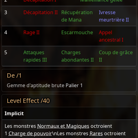
3
Décapitation II
Récupération
Ivresse
de Mana
meurtrière II
4
Rage II
Escarmouche
Appel
ancestral I
5
Attaques
Charges
Coup de grâce
rapides III
abondantes II
II
De /1
Gemme d'aptitude brute
Palier 1
Level Effect /40
Implicit
Les monstres
Normaux et Magiques
octroient
1
Charge de pouvoir
\nLes monstres
Rares
octroient