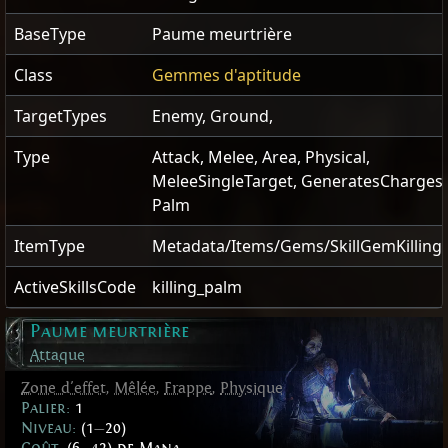
BaseType
Paume meurtrière
Class
Gemmes d'aptitude
TargetTypes
Enemy, Ground,
Type
Attack, Melee, Area, Physical,
MeleeSingleTarget, GeneratesCharges,
Palm
ItemType
Metadata/Items/Gems/SkillGemKilling
ActiveSkillsCode
killing_palm
Paume meurtrière
Attaque
Zone d'effet
,
Mêlée
,
Frappe
,
Physique
Palier:
1
Niveau:
(1
—
20)
Coût:
(6
—
42) de Mana