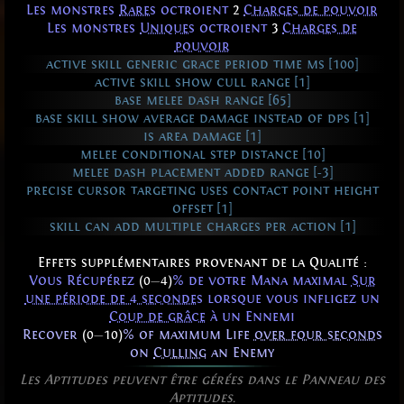
Les monstres
Rares
octroient
2
Charges de pouvoir
Les monstres
Uniques
octroient
3
Charges de
pouvoir
active skill generic grace period time ms [100]
active skill show cull range [1]
base melee dash range [65]
base skill show average damage instead of dps [1]
is area damage [1]
melee conditional step distance [10]
melee dash placement added range [-3]
precise cursor targeting uses contact point height
offset [1]
skill can add multiple charges per action [1]
Effets supplémentaires provenant de la Qualité :
Vous Récupérez
(0
—
4)
% de votre Mana maximal
Sur
une période de 4 secondes
lorsque vous infligez un
Coup de grâce
à un Ennemi
Recover
(0
—
10)
% of maximum Life
over four seconds
on
Culling
an Enemy
Les Aptitudes peuvent être gérées dans le Panneau des
Aptitudes.