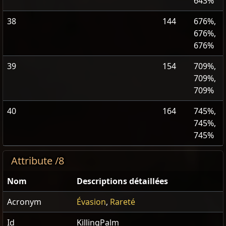
643%
38
144
676%,
676%,
676%
39
154
709%,
709%,
709%
40
164
745%,
745%,
745%
Attribute /8
Nom
Descriptions détaillées
Acronym
Évasion
,
Rareté
Id
KillingPalm