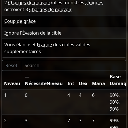
2
Charges de pouvoir
\nLes monstres
Uniques
octroient
3
Charges de pouvoir
Coup de grâce
Ignore l'
Évasion
de la cible
Vous élance et
Frappe
des cibles valides
supplémentaires
—
Base
Niveau
NécessiteNiveau
Int
Dex
Mana
Damag
1
0
4
4
6
90%,
90%,
90%
2
3
7
7
7
99%,
99%,