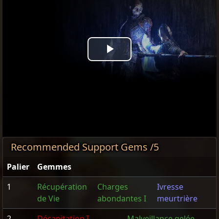
Play
Video
Recommended Support Gems /5
Palier
Gemmes
1
Récupération
Charges
Ivresse
de Vie
abondantes I
meurtrière
2
Décapitation I
Malveillance gelée