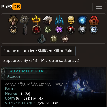
PoE2
DB
Paume meurtrière SkillGemKillingPalm
Supported By /243
Microtransactions /2
Paume meurtrière
Attaque
Zone d'effet
,
Mêlée
,
Frappe
,
Physique
Palier:
1
Niveau:
(1
—
20)
Coût:
(6
—
42) de Mana
Vitesse d'attaque:
75% de base