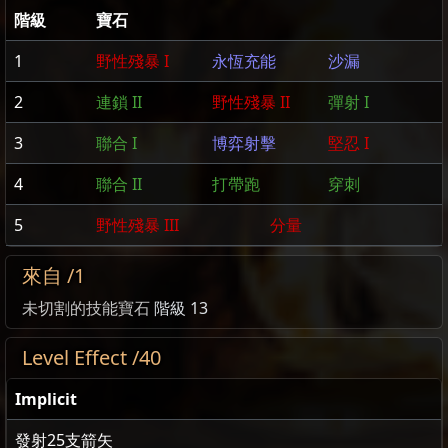
階級
寶石
1
野性殘暴 I
永恆充能
沙漏
2
連鎖 II
野性殘暴 II
彈射 I
3
聯合 I
博弈射擊
堅忍 I
4
聯合 II
打帶跑
穿刺
5
野性殘暴 III
分量
來自 /1
未切割的技能寶石
階級 13
Level Effect /40
Implicit
發射
25
支箭矢