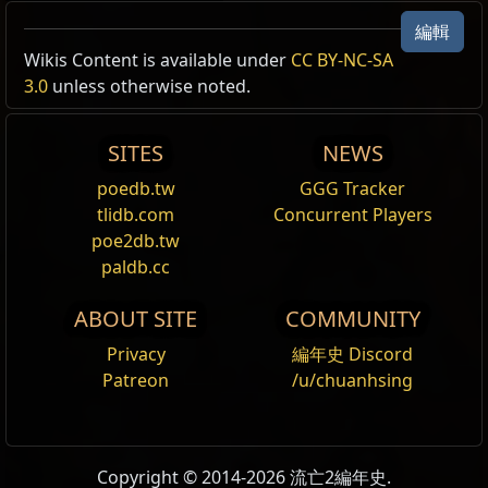
編輯
Active Type: 攻擊, 範圍攻擊, 技能可幻影射手, 投射物,
Wikis Content is available under
CC BY-NC-SA
玩家投射物, 圖騰技能, 陷阱技能, 地雷技能, 可觸發,
3.0
unless otherwise noted.
SkillConsumesFrenzyChargesOnUse, Sustained,
ConsumesCharges, Bow
SITES
NEWS
Reset
poedb.tw
GGG Tracker
tlidb.com
Concurrent Players
火焰同調
poe2db.tw
輔助任何造成傷害的技能，使其
獲得
火焰
傷害，但造
paldb.cc
成更少
冰冷
和
閃電
傷害。
ABOUT SITE
COMMUNITY
效率 I
輔助任何技能，使其使用消耗減少。無法輔助保留
精
Privacy
編年史 Discord
魂
的技能。
Patreon
/u/chuanhsing
效率 II
輔助任何技能，使其使用消耗減少。無法輔助保留
精
魂
的技能。
Copyright © 2014-2026 流亡2編年史.