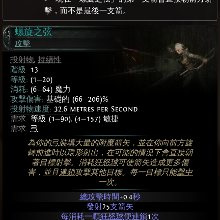
擊，而不是最後一支箭。
螺旋之弦
攻擊
投射物
,
持續性
階級:
13
等級:
(1
—
20)
消耗:
(6
—
64) 魔力
攻擊傷害:
基礎的 (66
—
206)%
投射物速度:
32.6 metres per Second
需求:
等級 (1
—
90)
,
(4
—
157) 敏捷
需求:
弓
為你的
弓
裝填大量的附魔箭矢，並在你向前方旋
轉前進時以環形射出，在可能的情況下會直接朝
著目標射擊。消耗
狂怒球
可使箭矢造成更多傷
害，並且
連鎖
攻擊其他目標。每一目標只能
擊中
一次。
總
攻擊
時間
+0.4
秒
發射
25
支箭矢
每消耗一顆
狂怒球
便
連鎖
1
次