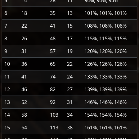
5
14
28
11
94%, 94%, 94%
6
18
35
13
101%, 101%, 101%
7
22
41
15
108%, 108%, 108%
8
26
48
17
115%, 115%, 115%
9
31
57
19
120%, 120%, 120%
10
36
65
22
126%, 126%, 126%
11
41
74
24
133%, 133%, 133%
12
46
82
27
139%, 139%, 139%
13
52
92
31
146%, 146%, 146%
14
58
103
34
154%, 154%, 154%
15
64
113
38
161%, 161%, 161%