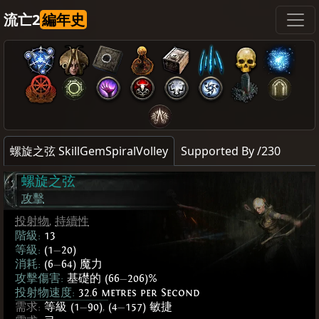
流亡2
編年史
螺旋之弦 SkillGemSpiralVolley
Supported By /230
螺旋之弦
攻擊
投射物
,
持續性
階級:
13
等級:
(1
—
20)
消耗:
(6
—
64) 魔力
攻擊傷害:
基礎的 (66
—
206)%
投射物速度:
32.6 metres per Second
需求:
等級 (1
—
90)
,
(4
—
157) 敏捷