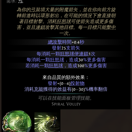
需求:
弓
為你的
弓
裝填大量的附魔箭矢，並在你向前方旋
轉前進時以環形射出，在可能的情況下會直接朝
著目標射擊。消耗
狂怒球
可使箭矢造成更多傷
害，並且
連鎖
攻擊其他目標。每一目標只能
擊中
一次。
總
攻擊
時間
+0.4
秒
發射
25
支箭矢
每消耗一顆
狂怒球
便
連鎖
1
次
每消耗一顆
狂怒球
，造成
30
%更多傷害
若消耗一顆
狂怒球
，造成
100
%更多傷害
來自品質的額外效果：
發射
+(0
—
4)
投射物
消耗
充能
獲得的效益有
(0
—
30)
%機率翻倍
可以在技能面板管理技能。
Spiral Volley