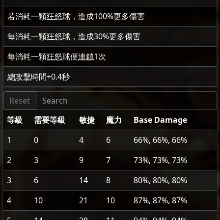
若消耗一顆
狂怒球
，造成
100
%更多傷害
每消耗一顆
狂怒球
，造成
30
%更多傷害
每消耗一顆
狂怒球
便
連鎖
1
次
總
攻擊
時間
+0.4
秒
等級
需要等級
敏捷
魔力
Base Damage
1
0
4
6
66%, 66%, 66%
2
3
9
7
73%, 73%, 73%
3
6
14
8
80%, 80%, 80%
4
10
21
10
87%, 87%, 87%