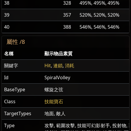
38
328
495%, 495%, 495%
39
357
520%, 520%, 520%
40
388
546%, 546%, 546%
屬性 /8
名稱
顯示物品素質
關鍵字
Hit
,
連鎖
,
消耗
Id
SpiralVolley
BaseType
螺旋之弦
Class
技能寶石
TargetTypes
地面, 敵人
Type
攻擊, 範圍攻擊, 技能可幻影射手, 投射物, 