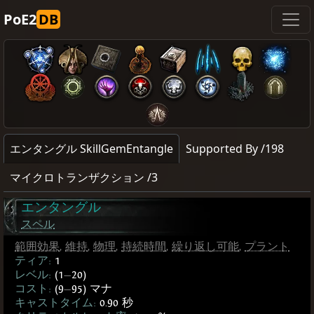
PoE2
DB
エンタングル SkillGemEntangle
Supported By /198
マイクロトランザクション /3
エンタングル
スペル
範囲効果
,
維持
,
物理
,
持続時間
,
繰り返し可能
,
プラント
ティア:
1
レベル:
(1
—
20)
コスト:
(9
—
95) マナ
キャストタイム:
0.90 秒