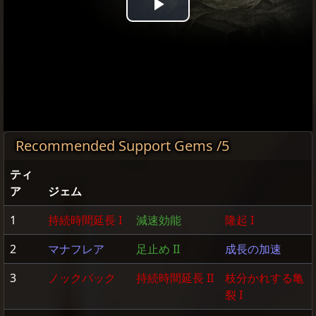
Play
Video
Recommended Support Gems /5
ティ
ア
ジェム
1
持続時間延長 I
減速効能
隆起 I
2
マナフレア
足止め II
成長の加速
3
ノックバック
持続時間延長 II
枝分かれする亀
裂 I