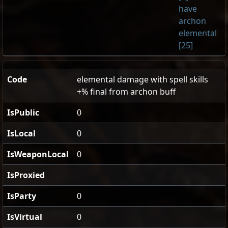
have
archon
elemental
[25]
Code
elemental damage with spell skills
+% final from archon buff
IsPublic
0
IsLocal
0
IsWeaponLocal
0
IsProxied
IsParty
0
IsVirtual
0