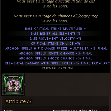
Vous avez Davantage d'Accumulation de
Gel
avec les Sorts.
Vous avez Davantage de chances d'
Électrocuter
avec les Sorts.
base_critical_strike_multiplier_+
base_resist_all_elements_%
base_movement_velocity_+%
critical_strike_chance_+%
archon_spells_hit_damage_freeze_multiplier_+%_final
archon_spells_ignite_chance_+%_final
archon_spells_shock_chance_+%_final
elemental_damage_with_spell_skills_+%_final_from_ar
Elemental Archon
Attribute /3