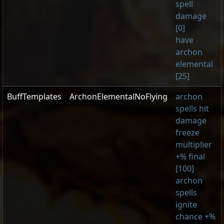
spell
damage
[0]
have
archon
elemental
[25]
BuffTemplates
ArchonElementalNoFlying
archon
spells hit
damage
freeze
multiplier
+% final
[100]
archon
spells
ignite
chance +%