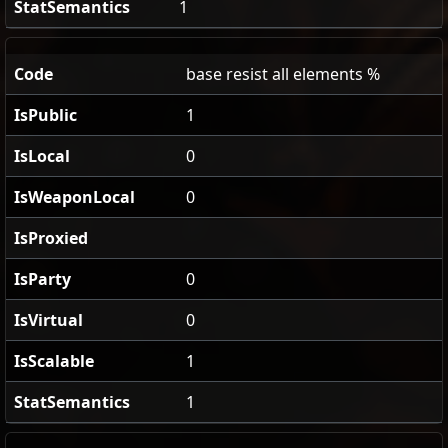
StatSemantics
1
Code
base resist all elements %
IsPublic
1
IsLocal
0
IsWeaponLocal
0
IsProxied
IsParty
0
IsVirtual
0
IsScalable
1
StatSemantics
1