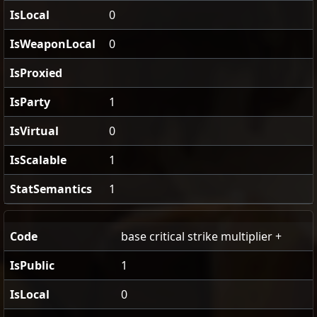
IsLocal
0
IsWeaponLocal
0
IsProxied
IsParty
1
IsVirtual
0
IsScalable
1
StatSemantics
1
Code
base critical strike multiplier +
IsPublic
1
IsLocal
0