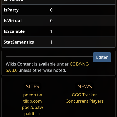
IsParty
0
IsVirtual
0
IsScalable
1
StatSemantics
1
Éditer
Wikis Content is available under
CC BY-NC-
Archonte élémentaire
SA 3.0
unless otherwise noted.
Archonte élémentaire est un type d'
Effet bénéfique
d'
Archonte
. Il octroie :
SITES
NEWS
• 25% Davantage de
Dégâts élémentaires
avec les
Sorts
• Vous ne pouvez pas infliger de Dégâts
Non
poedb.tw
GGG Tracker
élémentaires
avec les
Sorts
tlidb.com
Concurrent Players
• Les
Sorts
entraînent 100% Davantage d'Accumulation
poe2db.tw
de
Gel
au
Toucher
paldb.cc