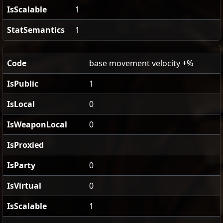
IsScalable
1
StatSemantics
1
Code
base movement velocity +%
IsPublic
1
IsLocal
0
IsWeaponLocal
0
IsProxied
IsParty
0
IsVirtual
0
IsScalable
1