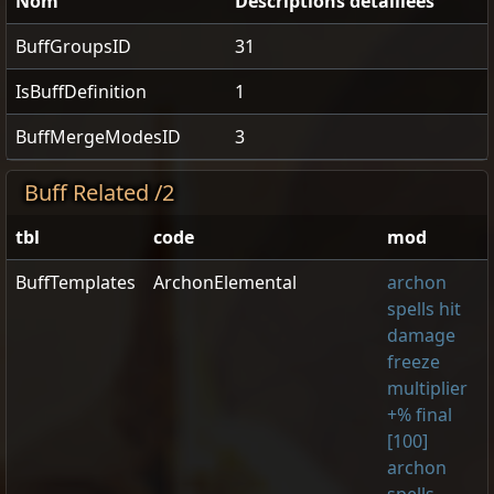
Nom
Descriptions détaillées
BuffGroupsID
31
IsBuffDefinition
1
BuffMergeModesID
3
Buff Related /2
tbl
code
mod
BuffTemplates
ArchonElemental
archon
spells hit
damage
freeze
multiplier
+% final
[100]
archon