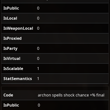
IsPublic
0
IsLocal
0
IsWeaponLocal
0
IsProxied
IsParty
0
IsVirtual
0
IsScalable
1
StatSemantics
1
Code
archon spells shock chance +% final
IsPublic
0