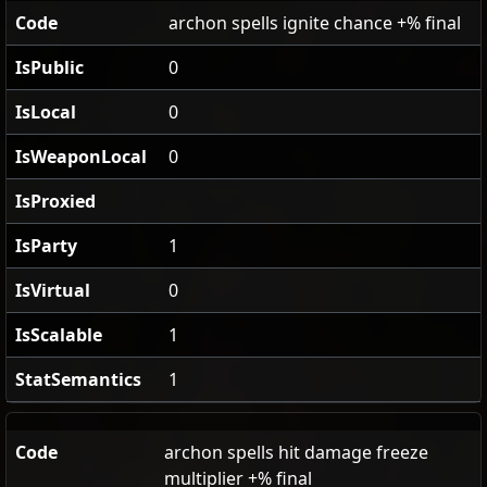
Code
archon spells ignite chance +% final
IsPublic
0
IsLocal
0
IsWeaponLocal
0
IsProxied
IsParty
1
IsVirtual
0
IsScalable
1
StatSemantics
1
Code
archon spells hit damage freeze
multiplier +% final