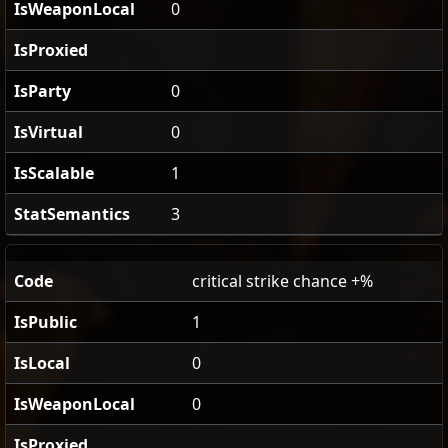
IsWeaponLocal
0
IsProxied
IsParty
0
IsVirtual
0
IsScalable
1
StatSemantics
3
Code
critical strike chance +%
IsPublic
1
IsLocal
0
IsWeaponLocal
0
IsProxied