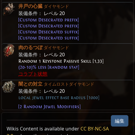
井戸の心臓
ダイヤモンド
装備条件：
レベル 20
[Custom Desecrated prefix]
[Custom Desecrated prefix]
[Custom Desecrated suffix]
[Custom Desecrated suffix]
肉のるつぼ
ダイヤモンド
装備条件：
レベル 20
Random 1 Keystone Passive Skill [1,33]
(20-10)% less [random stat]
コラプト状態
闇との対立
タイムロストダイヤモンド
装備条件：
レベル 20
local jewel effect base radius [1000]
[2 Random Jewel Modifiers]
編集
Wikis Content is available under
CC BY-NC-SA
ジュエル
ジュエル