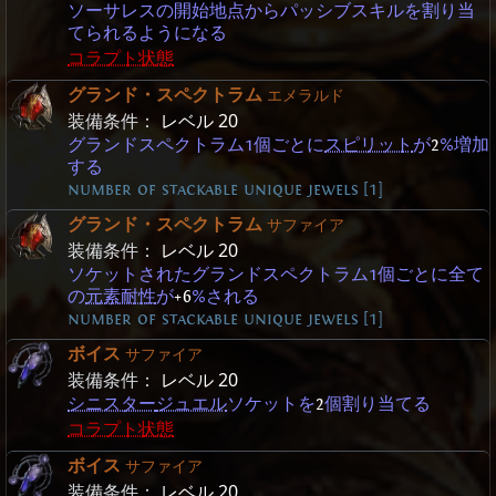
ソーサレスの開始地点からパッシブスキルを割り当
てられるようになる
コラプト状態
グランド・スペクトラム
エメラルド
装備条件：
レベル 20
グランドスペクトラム1個ごとに
スピリット
が
2
%増加
する
number of stackable unique jewels [1]
グランド・スペクトラム
サファイア
装備条件：
レベル 20
ソケットされたグランドスペクトラム1個ごとに全て
の
元素耐性
が
+6
%される
number of stackable unique jewels [1]
ボイス
サファイア
装備条件：
レベル 20
シニスター
ジュエル
ソケットを
2
個割り当てる
コラプト状態
ボイス
サファイア
装備条件：
レベル 20