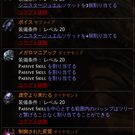
シニスター
ジュエル
ソケットを
3
個割り当てる
コラプト状態
ボイス
サファイア
装備条件：
レベル 20
シニスター
ジュエル
ソケットを
4
個割り当てる
コラプト状態
メガロマニアック
ダイヤモンド
装備条件：
レベル 20
Passive Skill
を割り当てる
Passive Skill
を割り当てる
Passive Skill
を割り当てる
コラプト状態
虚空より来たる
ダイヤモンド
装備条件：
レベル 20
Passive Skill
を中心とする範囲内のパッシブはツリー
と繋げることなく割り当てることができる
コラプト状態
制御された変質
ダイヤモンド