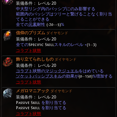
装備条件：
レベル 20
中大型リング内のパッシブにのみ影響する
範囲内のパッシブはツリーと繋げることなく割り当
てることができる
全ての
元素
耐性
(-20
—
-5)
%
信仰のプリズム
ダイヤモンド
装備条件：
レベル 20
全ての
Specific Skill
スキルのレベル +
(1
—
3)
コラプト状態
飾り立てられしもの
ダイヤモンド
装備条件：
レベル 20
コラプト
状態の
マジック
ジュエル
をはめている
ソケットパッシブスキル
の効果が
(0
—
150)
%増加する
コラプト状態
メガロマニアック
ダイヤモンド
装備条件：
レベル 20
Passive Skill
を割り当てる
Passive Skill
を割り当てる
コラプト状態