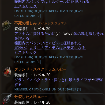
範囲内のパッシブはカルグールに征服される
ヒストリック
local unique jewel break timeless jewel
calculators [0]
不死の憎しみ
タイムレスジュエル
装備条件：
レベル 20
アマナムに捧げるために
(79
—
30977)
体の魂を穢しそれ
を讃える
範囲内のパッシブはアビスに征服される
冒涜化によりこのアイテムは不安定になる
ヒストリック
local unique jewel break timeless jewel
calculators [0]
グランド・スペクトラム
ルビー
装備条件：
レベル 20
グランドスペクトラム1個ごとに最大ライフが
2
%増加
する
number of stackable unique jewels [1]
分裂した人格
ルビー
装備条件：
レベル 20