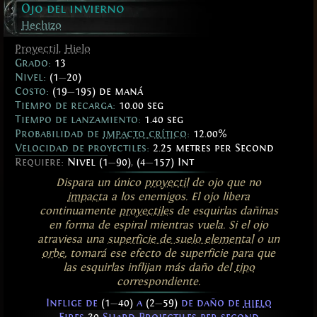
Ojo del invierno
Hechizo
Proyectil
,
Hielo
Grado:
13
Nivel:
(1
—
20)
Costo:
(19
—
195) de maná
Tiempo de recarga:
10.00 seg
Tiempo de lanzamiento:
1.40 seg
Probabilidad de
impacto crítico
:
12.00%
Velocidad de proyectiles:
2.25 metres per Second
Requiere:
Nivel (1
—
90)
,
(4
—
157) Int
Dispara un único
proyectil
de ojo que no
impacta
a los enemigos. El ojo libera
continuamente
proyectiles
de esquirlas dañinas
en forma de espiral mientras vuela. Si el ojo
atraviesa una
superficie de suelo elemental
o un
orbe
, tomará ese efecto de superficie para que
las esquirlas inflijan más daño del
tipo
correspondiente.
Inflige de
(1
—
40)
a
(2
—
59)
de daño de
hielo