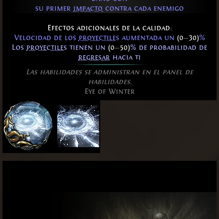
su primer
impacto
contra cada enemigo
Efectos adicionales de la calidad:
Velocidad de los
proyectiles
aumentada un
(0
—
30)
%
Los
proyectiles
tienen un
(0
—
50)
% de probabilidad de
regresar
hacia ti
Las habilidades se administran en el panel de
habilidades.
Eye of Winter