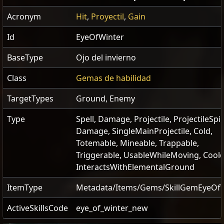
Acronym
Hit
,
Proyectil
,
Gain
Id
EyeOfWinter
BaseType
Ojo del invierno
Class
Gemas de habilidad
TargetTypes
Ground, Enemy
Type
Spell, Damage, Projectile, ProjectileSpir
Damage, SingleMainProjectile, Cold,
Totemable, Mineable, Trappable,
Triggerable, UsableWhileMoving, Cool
InteractsWithElementalGround
ItemType
Metadata/Items/Gems/SkillGemEyeOf
ActiveSkillsCode
eye_of_winter_new