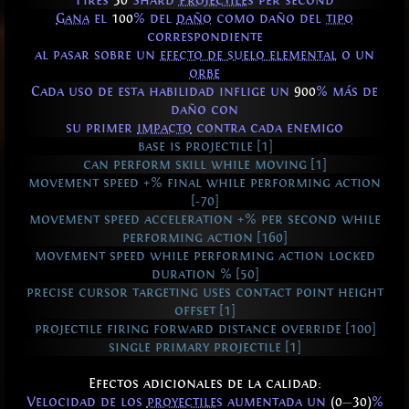
Fires
30
Shard
Projectiles
per second
Gana
el
100
% del
daño
como daño del
tipo
correspondiente
al pasar sobre un
efecto de suelo elemental
o un
orbe
Cada uso de esta habilidad inflige un
900
% más de
daño con
su primer
impacto
contra cada enemigo
base is projectile [1]
can perform skill while moving [1]
movement speed +% final while performing action
[-70]
movement speed acceleration +% per second while
performing action [160]
movement speed while performing action locked
duration % [50]
precise cursor targeting uses contact point height
offset [1]
projectile firing forward distance override [100]
single primary projectile [1]
Efectos adicionales de la calidad:
Velocidad de los
proyectiles
aumentada un
(0
—
30)
%