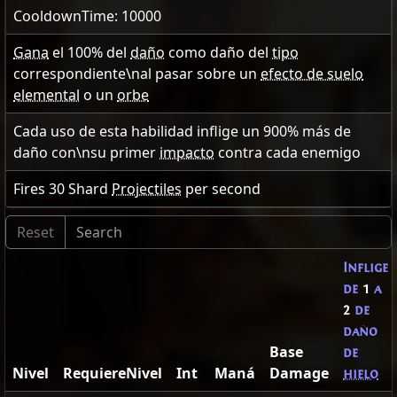
CooldownTime: 10000
Gana
el
100
% del
daño
como daño del
tipo
correspondiente\nal pasar sobre un
efecto de suelo
elemental
o un
orbe
Cada uso de esta habilidad inflige un
900
% más de
daño con\nsu primer
impacto
contra cada enemigo
Fires
30
Shard
Projectiles
per second
Inflige
de
1
a
2
de
daño
Base
de
Nivel
RequiereNivel
Int
Maná
Damage
hielo