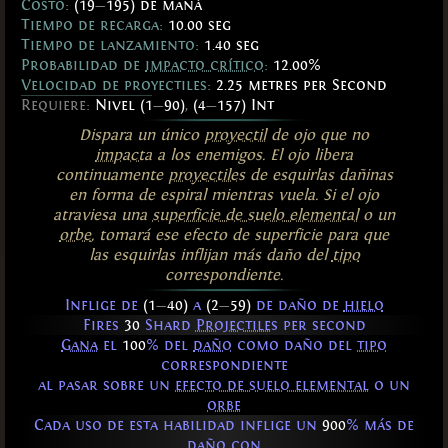
Costo:
(19
—
195) de maná
Tiempo de recarga:
10.00 seg
Tiempo de lanzamiento:
1.40 seg
Probabilidad de
impacto crítico
:
12.00%
Velocidad de proyectiles:
2.25 metres per Second
Requiere:
Nivel (1
—
90)
,
(4
—
157) Int
Dispara un único
proyectil
de ojo que no
impacta
a los enemigos. El ojo libera
continuamente
proyectiles
de esquirlas dañinas
en forma de espiral mientras vuela. Si el ojo
atraviesa una
superficie de suelo elemental
o un
orbe
, tomará ese efecto de superficie para que
las esquirlas inflijan más daño del
tipo
correspondiente.
Inflige de
(1
—
40)
a
(2
—
59)
de daño de
hielo
Fires
30
Shard
Projectiles
per second
Gana
el
100
% del
daño
como daño del
tipo
correspondiente
al pasar sobre un
efecto de suelo elemental
o un
orbe
Cada uso de esta habilidad inflige un
900
% más de
daño con