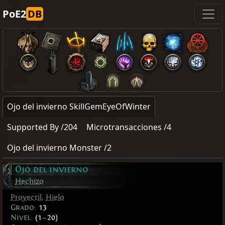
PoE2
DB
Ojo del invierno SkillGemEyeOfWinter
Supported By /204
Microtransacciones /4
Ojo del invierno Monster /2
Ojo del invierno
Hechizo
Proyectil
,
Hielo
Grado:
13
Nivel:
(1
—
20)