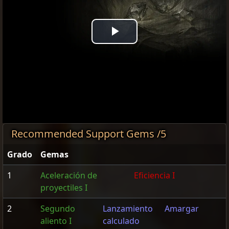
Play
Video
Recommended Support Gems /5
Grado
Gemas
1
Aceleración de
Eficiencia I
proyectiles I
2
Segundo
Lanzamiento
Amargar
aliento I
calculado