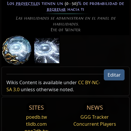
Los
proyectiles
tienen un
(0
—
50)
% de probabilidad de
regresar
hacia ti
Las habilidades se administran en el panel de
habilidades.
Eye of Winter
Editar
Active Type: Spell, Damage, Projectile,
Efecto Celestial para Esfera helada
Wikis Content is available under
CC BY-NC-
Nombre
Modificadores
Spectre
ProjectileSpiral, Damage, SingleMainProjectile, Cold,
Aspecto para Ojo del invierno
SA 3.0
unless otherwise noted.
,
Celestial
Totemable, Mineable, Trappable, Triggerable,
Cost:
Entusiasta gélido
135
UsableWhileMoving, Cooldown,
Tu Ojo del invierno se convierte en un efecto Celestial.
SITES
NEWS
Fanático de caos
InteractsWithElementalGround
Efecto revoloteador para Ojo del invierno
poedb.tw
GGG Tracker
Aspecto para Ojo del invierno
Reset
tlidb.com
Concurrent Players
Cost:
150