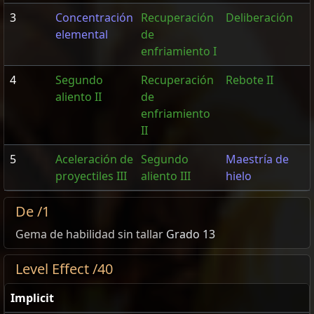
3
Concentración
Recuperación
Deliberación
elemental
de
enfriamiento I
4
Segundo
Recuperación
Rebote II
aliento II
de
enfriamiento
II
5
Aceleración de
Segundo
Maestría de
proyectiles III
aliento III
hielo
De /1
Gema de habilidad sin tallar
Grado 13
Level Effect /40
Implicit