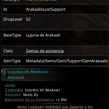
Id
ArakaalisLustSupport
DropLevel
52
BaseType
Lujuria de Arakaali
Class
Gemas de asistencia
ItemType
Metadata/Items/Gem/SupportGemArakaalis
Lujuria de Arakaali
Asistencia
Linaje
Categoría
:
Lujuria de Arakaali
Requiere:
Nivel 65
Requisitos de la asistencia
:
+5 Des
Asiste cualquier habilidad que
impacte
a los