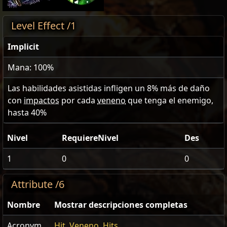
Level Effect /1
Implicit
Mana: 100%
Las habilidades asistidas infligen un
8
% más de daño
con
impactos
por cada
veneno
que tenga el enemigo,
hasta
40
%
Nivel
RequiereNivel
Des
1
0
0
Attribute /6
Nombre
Mostrar descripciones completas
Acronym
Hit
,
Veneno
,
Hits