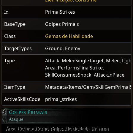
Id
PrimalStrikes
BaseType
Golpes Primais
Class
Gemas de Habilidade
TargetTypes
Ground, Enemy
Type
Attack, MeleeSingleTarget, Melee, Ligh
Area, PerformsFinalStrike,
SkillConsumesShock, AttackInPlace
ItemType
Metadata/Items/Gem/SkillGemPrimalSt
ActiveSkillsCode
primal_strikes
Golpes Primais
Ataque
Área
,
Corpo a Corpo
,
Golpe
,
Eletricidade
,
Retorno