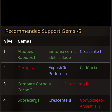
Recommended Support Gems /5
Nível
Gemas
1
Ataques
Sintonia com a
Crescente I
Rápidos I
Eletricidade
2
Decapitar I
Exposição
Cadência
Poderosa
3
Combate Corpo a
Estoicismo I
Corpo I
4
Sobrecarga
Crescente II
Convocação
Ancestral I