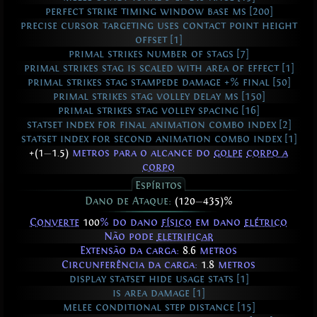
perfect strike timing window base ms [200]
precise cursor targeting uses contact point height
offset [1]
primal strikes number of stags [7]
primal strikes stag is scaled with area of effect [1]
primal strikes stag stampede damage +% final [50]
primal strikes stag volley delay ms [150]
primal strikes stag volley spacing [16]
statset index for final animation combo index [2]
statset index for second animation combo index [1]
+(1
—
1.5)
metros para o alcance do
golpe
corpo a
corpo
Espíritos
Dano de Ataque:
(120
—
435)%
Converte
100
% do dano
físico
em dano
elétrico
Não pode
eletrificar
Extensão da carga:
8.6
metros
Circunferência da carga:
1.8
metros
display statset hide usage stats [1]
is area damage [1]
melee conditional step distance [15]