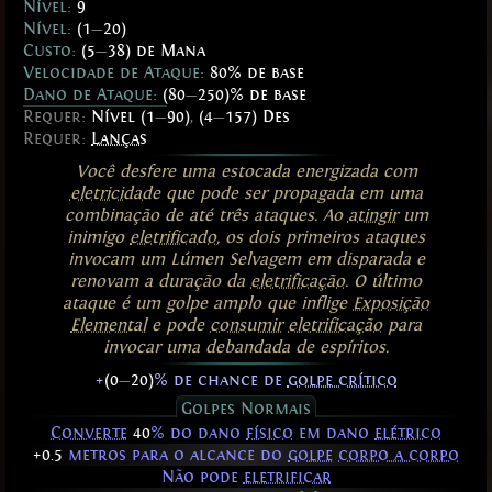
Nível:
9
Nível:
(1
—
20)
Custo:
(5
—
38) de Mana
Velocidade de Ataque:
80% de base
Dano de Ataque:
(80
—
250)% de base
Requer:
Nível (1
—
90)
,
(4
—
157) Des
Requer:
Lanças
Você desfere uma estocada energizada com
eletricidade
que pode ser propagada em uma
combinação de até três ataques. Ao
atingir
um
inimigo
eletrificado
, os dois primeiros ataques
invocam um Lúmen Selvagem em disparada e
renovam a duração da
eletrificação
. O último
ataque é um golpe amplo que inflige
Exposição
Elemental
e pode
consumir
eletrificação
para
invocar uma debandada de espíritos.
ㅤ+
(0
—
20)
% de chance de
golpe crítico
Golpes Normais
Converte
40
% do dano
físico
em dano
elétrico
+0.5
metros para o alcance do
golpe
corpo a corpo
Não pode
eletrificar