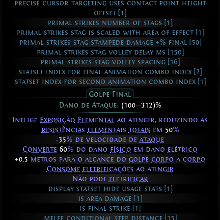
precise cursor targeting uses contact point height
offset [1]
primal strikes number of stags [1]
primal strikes stag is scaled with area of effect [1]
primal strikes stag stampede damage +% final [50]
primal strikes stag volley delay ms [150]
primal strikes stag volley spacing [16]
statset index for final animation combo index [2]
statset index for second animation combo index [1]
Golpe Final
Dano de Ataque:
(100
—
312)%
Inflige
Exposição
Elemental
ao atingir, reduzindo as
resistências
elementais
totais
em
50
%
ㅤ-
35
% de velocidade de
ataque
Converte
60
% do dano
físico
em dano
elétrico
+0.5
metros para o alcance do
golpe
corpo a corpo
Consome
eletrificações
ao
atingir
Não pode
eletrificar
display statset hide usage stats [1]
is area damage [1]
is final strike [1]
melee conditional step distance [15]