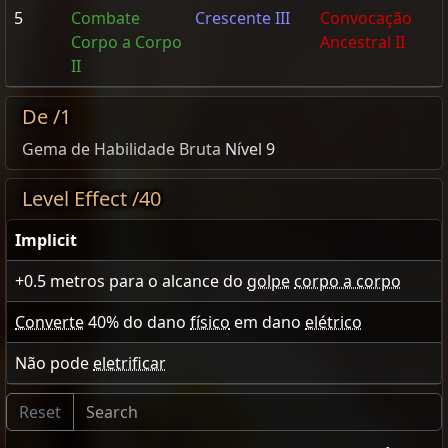
5
Combate
Crescente III
Convocação
Corpo a Corpo
Ancestral II
II
De /1
Gema de Habilidade Bruta
Nível 9
Level Effect /40
Implicit
+0.5
metros para o alcance do
golpe
corpo a corpo
Converte
40
% do dano
físico
em dano
elétrico
Não pode
eletrificar