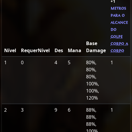
+1
metros
para o
alcance
do
golpe
Base
corpo a
Nível
RequerNível
Des
Mana
Damage
corpo
1
0
4
5
80%,
1
80%,
80%,
100%,
100%,
120%
2
3
9
6
88%,
1
88%,
88%,
100%,