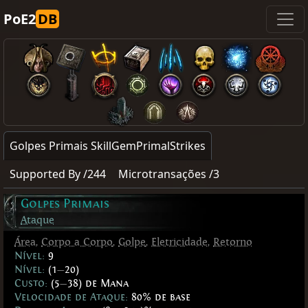
PoE2
DB
Golpes Primais SkillGemPrimalStrikes
Supported By /244
Microtransações /3
Golpes Primais
Ataque
Área
,
Corpo a Corpo
,
Golpe
,
Eletricidade
,
Retorno
Nível:
9
Nível:
(1
—
20)
Custo:
(5
—
38) de Mana
Velocidade de Ataque:
80% de base