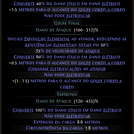
Converte
40
% do dano
físico
em dano
elétrico
+1.5
metros para o alcance do
golpe
corpo a corpo
Não pode
eletrificar
Golpe Final
Dano de Ataque:
(100
—
312)%
Inflige
Exposição
Elemental
ao atingir, reduzindo as
resistências
elementais
totais
em
50
%
ㅤ-
35
% de velocidade de
ataque
Converte
60
% do dano
físico
em dano
elétrico
+0.5
metros para o alcance do
golpe
corpo a corpo
Consome
eletrificações
ao
atingir
Não pode
eletrificar
+(1
—
1.5)
metros para o alcance do
golpe
corpo a
corpo
Espíritos
Dano de Ataque:
(120
—
435)%
Converte
100
% do dano
físico
em dano
elétrico
Não pode
eletrificar
Extensão da carga:
8.6
metros
Circunferência da carga:
1.8
metros