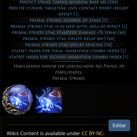
perfect strike timing window base ms [200]
precise cursor targeting uses contact point height
offset [1]
primal strikes number of stags [1]
primal strikes stag is scaled with area of effect [1]
primal strikes stag stampede damage +% final [50]
primal strikes stag volley delay ms [150]
primal strikes stag volley spacing [16]
statset index for final animation combo index [2]
statset index for second animation combo index [1]
Habilidades podem ser gerenciadas no Painel de
Habilidades.
Primal Strikes
Editar
Active Type: Attack, MeleeSingleTarget, Melee,
Efeito: Golpes Primais da Valquíria
Wikis Content is available under
CC BY-NC-