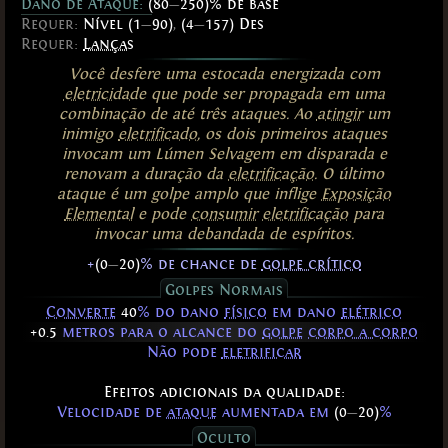
Dano de Ataque:
(80
—
250)% de base
Requer:
Nível (1
—
90)
,
(4
—
157) Des
Requer:
Lanças
Você desfere uma estocada energizada com
eletricidade
que pode ser propagada em uma
combinação de até três ataques. Ao
atingir
um
inimigo
eletrificado
, os dois primeiros ataques
invocam um Lúmen Selvagem em disparada e
renovam a duração da
eletrificação
. O último
ataque é um golpe amplo que inflige
Exposição
Elemental
e pode
consumir
eletrificação
para
invocar uma debandada de espíritos.
ㅤ+
(0
—
20)
% de chance de
golpe crítico
Golpes Normais
Converte
40
% do dano
físico
em dano
elétrico
+0.5
metros para o alcance do
golpe
corpo a corpo
Não pode
eletrificar
Efeitos adicionais da qualidade:
Velocidade de
ataque
aumentada em
(0
—
20)
%
Oculto