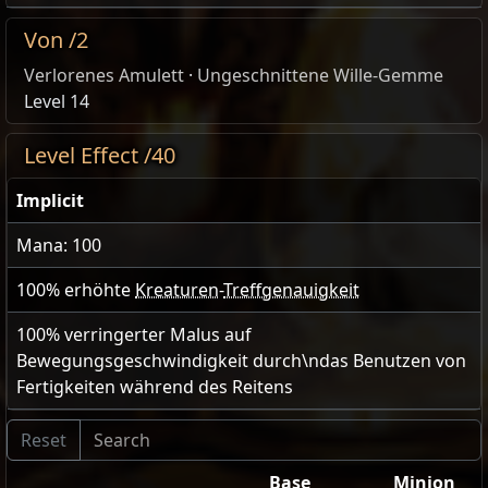
Von /2
Verlorenes Amulett
·
Ungeschnittene Wille-Gemme
Level 14
Level Effect /40
Implicit
Mana: 100
100
% erhöhte
Kreaturen
-
Treffgenauigkeit
100
% verringerter Malus auf
Bewegungsgeschwindigkeit durch\ndas Benutzen von
Fertigkeiten während des Reitens
Base
Minion