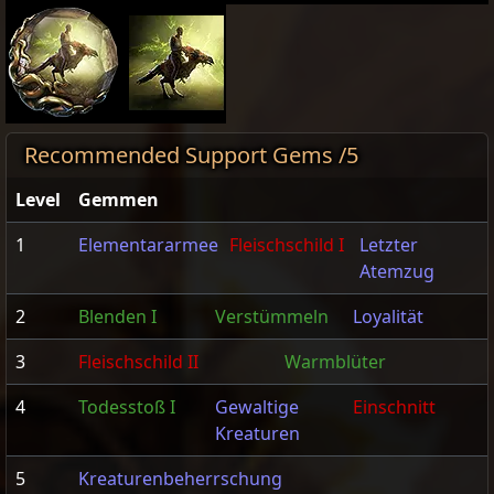
Recommended Support Gems /5
Level
Gemmen
1
Elementararmee
Fleischschild I
Letzter
Atemzug
2
Blenden I
Verstümmeln
Loyalität
3
Fleischschild II
Warmblüter
4
Todesstoß I
Gewaltige
Einschnitt
Kreaturen
5
Kreaturenbeherrschung