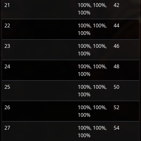
21
100%, 100%,
42
100%
22
100%, 100%,
44
100%
23
100%, 100%,
46
100%
24
100%, 100%,
48
100%
25
100%, 100%,
50
100%
26
100%, 100%,
52
100%
27
100%, 100%,
54
100%