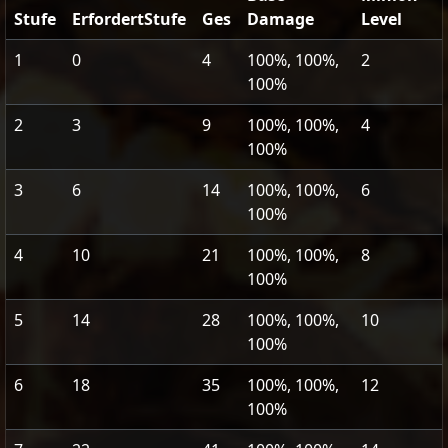
Stufe
ErfordertStufe
Ges
Damage
Level
1
0
4
100%, 100%,
2
100%
2
3
9
100%, 100%,
4
100%
3
6
14
100%, 100%,
6
100%
4
10
21
100%, 100%,
8
100%
5
14
28
100%, 100%,
10
100%
6
18
35
100%, 100%,
12
100%