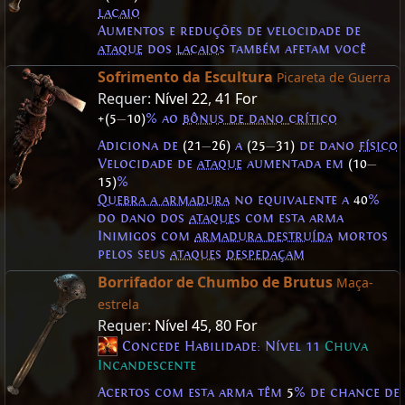
lacaio
Aumentos e reduções de velocidade de
ataque
dos
lacaios
também afetam você
Sofrimento da Escultura
Picareta de Guerra
Requer:
Nível 22
,
41 For
+(5
—
10)
% ao
bônus de dano crítico
Adiciona de
(21
—
26)
a
(25
—
31)
de dano
físico
Velocidade de
ataque
aumentada em
(10
—
15)
%
Quebra a armadura
no equivalente a
40
%
do dano dos
ataques
com esta arma
Inimigos com
armadura destruída
mortos
pelos seus
ataques
despedaçam
Borrifador de Chumbo de Brutus
Maça-
estrela
Requer:
Nível 45
,
80 For
Concede Habilidade: Nível 11
Chuva
Incandescente
Acertos com esta arma têm
5
% de chance de