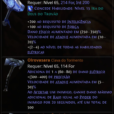
Requer:
Nível 65
,
214 For
,
Int 200
Concede Habilidade: Nível 15
Ira do
Deus do Trovão
+200
ao requisito de
Inteligência
+100
ao requisito de
Força
Dano
físico
aumentado em
(250
—
350)
%
Velocidade de
ataque
aumentada em
(10
—
20)
%
+(2
—
4)
ao nível de todas as habilidades
elétricas
Olrovasara
Clava do Tormento
Requer:
Nível 65
,
114 For
Adiciona de
1
a
(60
—
80)
de dano
elétrico
+(300
—
400)
de
precisão
Velocidade de
ataque
aumentada em
(5
—
30)
%
Ao
Acertar
um inimigo, ganhe dano máximo
adicional de
Raio
igual ao
Poder
do
inimigo por 20 segundos, até um total de
500