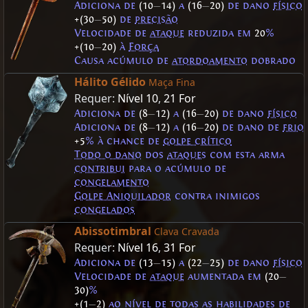
Adiciona de
(10
—
14)
a
(16
—
20)
de dano
físico
+(30
—
50)
de
precisão
Velocidade de
ataque
reduzida em
20
%
+(10
—
20)
à
Força
Causa acúmulo de
atordoamento
dobrado
Hálito Gélido
Maça Fina
Requer:
Nível 10
,
21 For
Adiciona de
(8
—
12)
a
(16
—
20)
de dano
físico
Adiciona de
(8
—
12)
a
(16
—
20)
de dano de
frio
+5
% à chance de
golpe crítico
Todo o dano
dos
ataques
com esta arma
contribui
para o acúmulo de
congelamento
Golpe Aniquilador
contra inimigos
congelados
Abissotimbral
Clava Cravada
Requer:
Nível 16
,
31 For
Adiciona de
(13
—
15)
a
(22
—
25)
de dano
físico
Velocidade de
ataque
aumentada em
(20
—
30)
%
+(1
—
2)
ao nível de todas as habilidades de