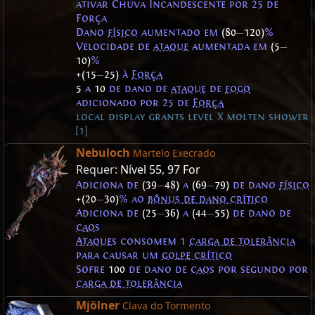
ativar Chuva Incandescente por 25 de
Força
Dano
físico
aumentado em
(80
—
120)
%
Velocidade de
ataque
aumentada em
(5
—
10)
%
+(15
—
25)
à
Força
5
a
10
de dano de
ataque
de
fogo
adicionado por 25 de
Força
local display grants level X molten shower
[1]
Nebuloch
Martelo Execrado
Requer:
Nível 55
,
97 For
Adiciona de
(39
—
48)
a
(69
—
79)
de dano
físico
+(20
—
30)
% ao
bônus de dano crítico
Adiciona de
(25
—
36)
a
(44
—
55)
de dano de
caos
Ataques
consomem 1
carga de tolerância
para causar um
golpe crítico
Sofre
100
de dano de
caos
por segundo por
carga de tolerância
Mjölner
Clava do Tormento