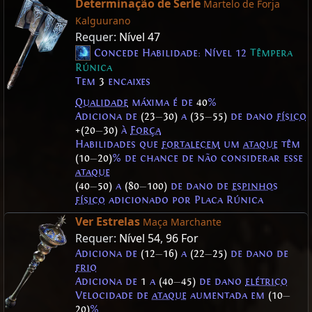
Determinação de Serle
Martelo de Forja
Kalguurano
Requer:
Nível 47
Concede Habilidade: Nível 12
Têmpera
Rúnica
Tem
3
encaixes
Qualidade
máxima é de
40
%
Adiciona de
(23
—
30)
a
(35
—
55)
de dano
físico
+(20
—
30)
à
Força
Habilidades que
fortalecem
um
ataque
têm
(10
—
20)
% de chance de não considerar esse
ataque
(40
—
50)
a
(80
—
100)
de dano de
espinhos
físico
adicionado por Placa Rúnica
Ver Estrelas
Maça Marchante
Requer:
Nível 54
,
96 For
Adiciona de
(12
—
16)
a
(22
—
25)
de dano de
frio
Adiciona de
1
a
(40
—
45)
de dano
elétrico
Velocidade de
ataque
aumentada em
(10
—
20)
%