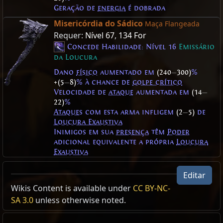
Geração de
energia
é dobrada
Misericórdia do Sádico
Maça Flangeada
Requer:
Nível 67
,
134 For
Concede Habilidade: Nível 16
Emissário
da Loucura
Dano
físico
aumentado em
(240
—
300)
%
+(5
—
8)
% à chance de
golpe crítico
Velocidade de
ataque
aumentada em
(14
—
22)
%
Ataques
com esta arma infligem
(2
—
5)
de
Loucura Exaustiva
Inimigos em sua
presença
têm
Poder
adicional equivalente a própria
Loucura
Exaustiva
Orbe Vaal Corrompido Encantamento /13
Editar
Modifier weight
Wikis Content is available under
Requisitos de
atributo
reduzidos em
CC BY-NC-
#
%
1
1
1
Main Hand
Off Hand
Maças
Melee Skills
SA 3.0
unless otherwise noted.
Dano
físico
aumentado em
1
1
1
Dano
Físico
Ataque
Maças são armas
corpo a corpo
que podem ser de
uma
Maças de Uma
Unarmed
Golpe com
#
%
Arauto
Ataque
Ativação
Bônus
mão
ou de
duas mãos
. Maças requerem
Força
para