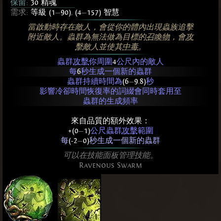
保留:
30 精魂
需求:
等級 (1
—
90)
,
(4
—
157) 智慧
當啟動時存在敵人，會從你的體內出現蟲族追擊
附近敵人。蟲群為無法做為目標的
召喚物
，會
攻
擊
敵人並使其
中毒
。
蟲群
攻擊
你周圍
4
公尺內的敵人
每
6
秒生成一個新的蟲群
蟲群持續時間為
(6
—
9.8)
秒
影響冷卻時間恢復率的詞綴會同時套用至
蟲群的生成頻率
來自品質的額外效果：
+(0
—
1)
公尺蟲群
攻擊
範圍
每
(-2
—
0)
秒生成一個新的蟲群
可以在技能面板管理技能。
Ravenous Swarm