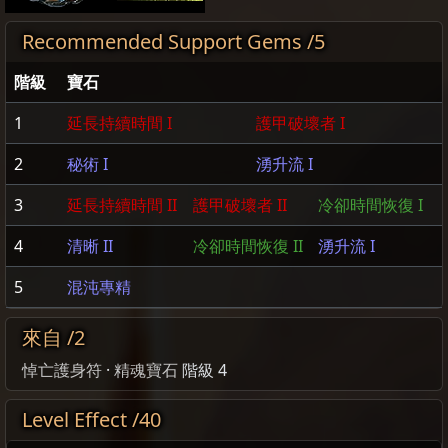
Recommended Support Gems /5
階級
寶石
1
延長持續時間 I
護甲破壞者 I
2
秘術 I
湧升流 I
3
延長持續時間 II
護甲破壞者 II
冷卻時間恢復 I
4
清晰 II
冷卻時間恢復 II
湧升流 I
5
混沌專精
來自 /2
悼亡護身符
·
精魂寶石
階級 4
Level Effect /40