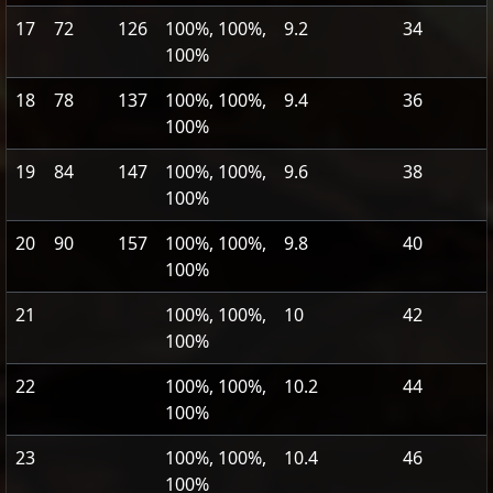
17
72
126
100%, 100%,
9.2
34
100%
18
78
137
100%, 100%,
9.4
36
100%
19
84
147
100%, 100%,
9.6
38
100%
20
90
157
100%, 100%,
9.8
40
100%
21
100%, 100%,
10
42
100%
22
100%, 100%,
10.2
44
100%
23
100%, 100%,
10.4
46
100%