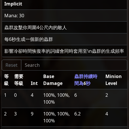
Implicit
Mana: 30
蟲群
攻擊
你周圍
4
公尺內的敵人
每
6
秒生成一個新的蟲群
影響冷卻時間恢復率的詞綴會同時套用至\n蟲群的生成頻率
等
需要
Base
Minion
蟲群持續時
級
等級
Int
Damage
Level
間為
6
秒
1
0
4
100%, 100%,
6
2
100%
2
3
9
100%, 100%,
6.2
4
100%