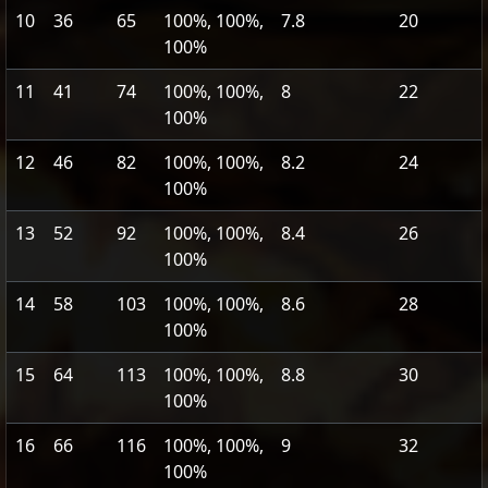
10
36
65
100%, 100%,
7.8
20
100%
11
41
74
100%, 100%,
8
22
100%
12
46
82
100%, 100%,
8.2
24
100%
13
52
92
100%, 100%,
8.4
26
100%
14
58
103
100%, 100%,
8.6
28
100%
15
64
113
100%, 100%,
8.8
30
100%
16
66
116
100%, 100%,
9
32
100%