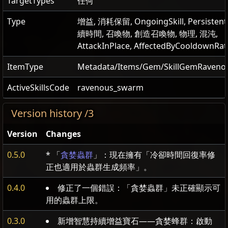
TargetTypes
任何
Type
增益, 消耗保留, OngoingSkill, Persistent,
續時間, 召喚物, 創造召喚物, 物理, 混沌,
AttackInPlace, AffectedByCooldownRat
ItemType
Metadata/Items/Gem/SkillGemRaven
ActiveSkillsCode
ravenous_swarm
Version history /3
Version
Changes
0.5.0
* 「
貪婪蟲群
」：現在擁有「冷卻時間回復率修
正也適用於蟲群生成頻率」。
0.4.0
修正了一個錯誤：「貪婪蟲群」未正確顯示可
用的蟲群上限。
0.3.0
新增智慧持續增益寶石——貪婪蜂群：啟動