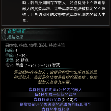
時，若自身周圍存在敵人，將會從身上召喚追擊
敵人的貪婪蟲群。這些蟲群為無法被指定的召喚
物，且會週期性的攻擊並使蟲群範圍內的敵人中
毒。
貪婪蟲群
增益效果
召喚物
,
持續
,
物理
,
混沌
,
持續時間
階級:
4
等級:
(1
—
20)
保留:
30 精魂
需求:
等級 (1
—
90)
,
(4
—
157) 智慧
當啟動時存在敵人，會從你的體內出現蟲族追擊
附近敵人。蟲群為無法做為目標的
召喚物
，會
攻
擊
敵人並使其
中毒
。
蟲群
攻擊
你周圍
4
公尺內的敵人
每
6
秒生成一個新的蟲群
蟲群持續時間為
(6
—
9.8)
秒
影響冷卻時間恢復率的詞綴會同時套用至
蟲群的生成頻率