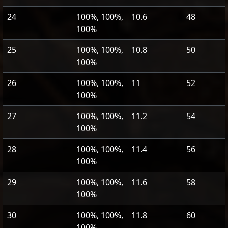
24
100%, 100%,
10.6
48
100%
25
100%, 100%,
10.8
50
100%
26
100%, 100%,
11
52
100%
27
100%, 100%,
11.2
54
100%
28
100%, 100%,
11.4
56
100%
29
100%, 100%,
11.6
58
100%
30
100%, 100%,
11.8
60
100%