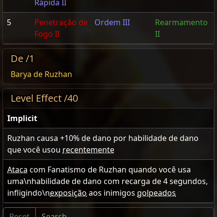
Rápida II
5
Penetração de
Ordem III
Rearmamento
Fogo II
II
De /1
Barya de Ruzhan
Level Effect /40
Implicit
Ruzhan causa +
10
% de dano por habilidade de dano
que você usou
recentemente
Ataca
com Fanatismo de Ruzhan quando você usa
uma\nhabilidade de dano com recarga de 4 segundos,
infligindo\n
exposição
aos inimigos
golpeados