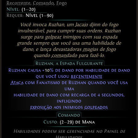
Recorrente
,
Comando
,
Fogo
Nível:
(1
—
20)
Requer:
Nível (1
—
90)
Você invoca Ruzhan, um
lacaio
djinn do fogo
invulnerável, para cumprir suas ordens. Ruzhan
surge para
golpear
inimigos com sua espada
grande sempre que você usa uma habilidade de
dano, e lança devastadoras
magias
de
fogo
quando
comandado
para fazê-lo.
Ruzhan, a Espada Fulgurante
Ruzhan causa +
10
% de dano por habilidade de dano
que você usou
recentemente
Ataca
com Fanatismo de Ruzhan quando você usa
uma
habilidade de dano com recarga de 4 segundos,
infligindo
exposição
aos inimigos
golpeados
Comando
Custo:
(2
—
29) de Mana
Habilidades podem ser gerenciadas no Painel de
Habilidades.