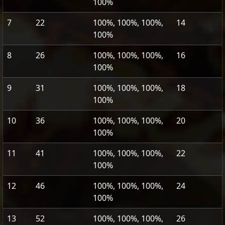
100%
7
22
100%, 100%, 100%,
14
100%
8
26
100%, 100%, 100%,
16
100%
9
31
100%, 100%, 100%,
18
100%
10
36
100%, 100%, 100%,
20
100%
11
41
100%, 100%, 100%,
22
100%
12
46
100%, 100%, 100%,
24
100%
13
52
100%, 100%, 100%,
26