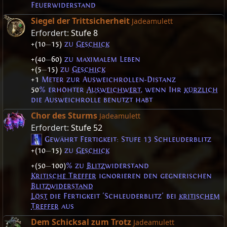
Feuerwiderstand
Siegel der Trittsicherheit
Jadeamulett
Erfordert:
Stufe 8
+(10
—
15)
zu
Geschick
+(40
—
60)
zu maximalem Leben
+(5
—
15)
zu
Geschick
+1
Meter zur Ausweichrollen-Distanz
50
% erhöhter
Ausweichwert
, wenn Ihr
kürzlich
die Ausweichrolle benutzt habt
Chor des Sturms
Jadeamulett
Erfordert:
Stufe 52
Gewährt Fertigkeit: Stufe 13
Schleuderblitz
+(10
—
15)
zu
Geschick
+(50
—
100)
% zu
Blitz
widerstand
Kritische Treffer
ignorieren den gegnerischen
Blitz
widerstand
Löst
die Fertigkeit 'Schleuderblitz' bei
kritischem
Treffer
aus
Dem Schicksal zum Trotz
Jadeamulett