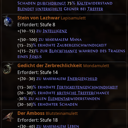
Schaden
durchdringt
75
%
Kälte
widerstand
Blendet
unterkühlte
Gegner bei
Treffer
Stein von Lazhwar
Lapisamulett
Erfordert:
Stufe 8
+(10
—
15)
zu
Intelligenz
+(50
—
100)
zu maximalem Mana
(15
—
25)
% erhöhte Zaubergeschwindigkeit
+(15
—
25)
% zur
Blockchance
während des Tragens
eines
Fokus
Gedicht der Zerbrechlichkeit
Mondamulett
Erfordert:
Stufe 14
+(20
—
30)
zu maximalem
Energieschild
(15
—
30)
% erhöhte
Fertigkeitengeschwindigkeit
(20
—
30)
% erhöhte
kritische Treffer
chance
-30
% zu allen
Elementar
widerständen
(30
—
50)
% erhöhter Schaden
Der Amboss
Blutsteinamulett
Erfordert:
Stufe 18
+(30
—
40)
zu maximalem Leben