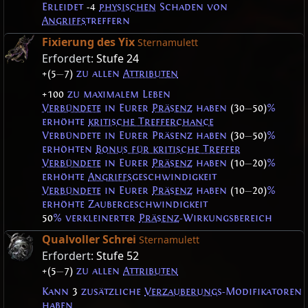
Erleidet
-4
physischen
Schaden von
Angriffs
treffern
Fixierung des Yix
Sternamulett
Erfordert:
Stufe 24
+(5
—
7)
zu allen
Attributen
+100
zu maximalem Leben
Verbündete
in Eurer
Präsenz
haben
(30
—
50)
%
erhöhte
kritische Trefferchance
Verbündete in Eurer Präsenz haben
(30
—
50)
%
erhöhten
Bonus für kritische Treffer
Verbündete
in Eurer
Präsenz
haben
(10
—
20)
%
erhöhte
Angriffs
geschwindigkeit
Verbündete
in Eurer
Präsenz
haben
(10
—
20)
%
erhöhte Zaubergeschwindigkeit
50
% verkleinerter
Präsenz
-Wirkungsbereich
Qualvoller Schrei
Sternamulett
Erfordert:
Stufe 52
+(5
—
7)
zu allen
Attributen
Kann
3
zusätzliche
Verzauberungs
-Modifikatoren
haben