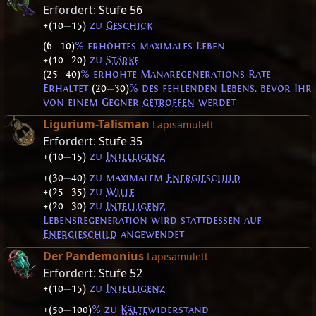
Erfordert:
Stufe 56
+(10
—
15)
zu
Geschick
(6
—
10)
% erhöhtes maximales Leben
+(10
—
20)
zu
Stärke
(25
—
40)
% erhöhte Manaregenerations-Rate
Erhaltet
(20
—
30)
% des fehlenden Lebens, bevor Ihr
von einem Gegner
getroffen
werdet
Ligurium-Talisman
Lapisamulett
Erfordert:
Stufe 35
+(10
—
15)
zu
Intelligenz
+(30
—
40)
zu maximalem
Energieschild
+(25
—
35)
zu
Wille
+(20
—
30)
zu
Intelligenz
Lebensregeneration wird stattdessen auf
Energieschild
angewendet
Der Pandemonius
Lapisamulett
Erfordert:
Stufe 52
+(10
—
15)
zu
Intelligenz
+(50
—
100)
% zu
Kälte
widerstand