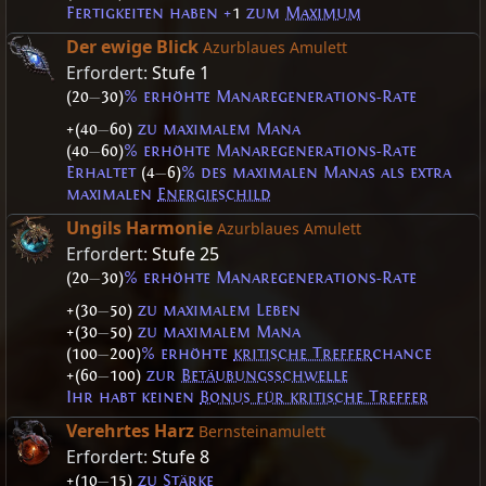
Fertigkeiten haben +
1
zum
Maximum
Der ewige Blick
Azurblaues Amulett
Erfordert:
Stufe 1
(20
—
30)
% erhöhte Manaregenerations-Rate
+(40
—
60)
zu maximalem Mana
(40
—
60)
% erhöhte Manaregenerations-Rate
Erhaltet
(4
—
6)
% des maximalen Manas als extra
maximalen
Energieschild
Ungils Harmonie
Azurblaues Amulett
Erfordert:
Stufe 25
(20
—
30)
% erhöhte Manaregenerations-Rate
+(30
—
50)
zu maximalem Leben
+(30
—
50)
zu maximalem Mana
(100
—
200)
% erhöhte
kritische Treffer
chance
+(60
—
100)
zur
Betäubungsschwelle
Ihr habt keinen
Bonus für kritische Treffer
Verehrtes Harz
Bernsteinamulett
Erfordert:
Stufe 8
+(10
—
15)
zu
Stärke