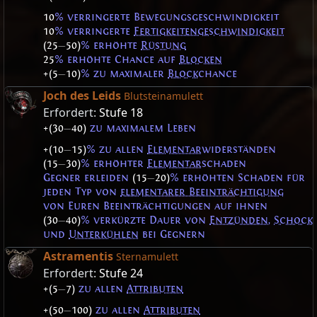
10
% verringerte Bewegungsgeschwindigkeit
10
% verringerte
Fertigkeitengeschwindigkeit
(25
—
50)
% erhöhte
Rüstung
25
% erhöhte Chance auf
Blocken
+(5
—
10)
% zu maximaler
Block
chance
Joch des Leids
Blutsteinamulett
Erfordert:
Stufe 18
+(30
—
40)
zu maximalem Leben
+(10
—
15)
% zu allen
Elementar
widerständen
(15
—
30)
% erhöhter
Elementar
schaden
Gegner erleiden
(15
—
20)
% erhöhten Schaden für
jeden Typ von
elementarer Beeinträchtigung
von Euren Beeinträchtigungen auf ihnen
(30
—
40)
% verkürzte Dauer von
Entzünden
,
Schock
und
Unterkühlen
bei Gegnern
Astramentis
Sternamulett
Erfordert:
Stufe 24
+(5
—
7)
zu allen
Attributen
+(50
—
100)
zu allen
Attributen