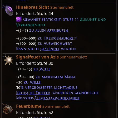
Hinekoras Sicht
Sternamulett
Erfordert:
Stufe 44
Gewährt Fertigkeit: Stufe 11
Zukunft und
Vergangenheit
+(5
—
7)
zu allen
Attributen
+(300
—
600)
zu
Treffgenauigkeit
+(300
—
600)
zu
Ausweich
wert
Kann nicht
geblendet
werden
Signalfeuer von Azis
Sonnenamulett
Erfordert:
Stufe 30
+(10
—
15)
zu
Wille
+(60
—
100)
zu maximalem Mana
+30
zu
Wille
30
% vergrößerter
Lichtradius
Kritische Treffer
ignorieren gegnerische
Monster-
Elementarwiderstände
Feuerblume
Sonnenamulett
Erfordert:
Stufe 52