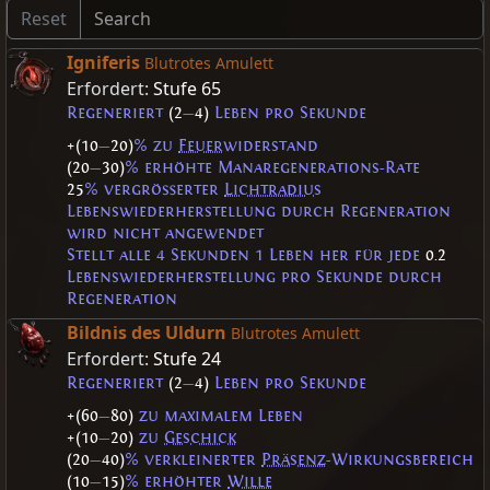
Reset
Igniferis
Blutrotes Amulett
Erfordert:
Stufe 65
Regeneriert
(2
—
4)
Leben pro Sekunde
+(10
—
20)
% zu
Feuer
widerstand
(20
—
30)
% erhöhte Manaregenerations-Rate
25
% vergrößerter
Lichtradius
Lebenswiederherstellung durch Regeneration
wird nicht angewendet
Stellt alle 4 Sekunden 1 Leben her für jede
0.2
Lebenswiederherstellung pro Sekunde durch
Regeneration
Bildnis des Uldurn
Blutrotes Amulett
Erfordert:
Stufe 24
Regeneriert
(2
—
4)
Leben pro Sekunde
+(60
—
80)
zu maximalem Leben
+(10
—
20)
zu
Geschick
(20
—
40)
% verkleinerter
Präsenz
-Wirkungsbereich
(10
—
15)
% erhöhter
Wille