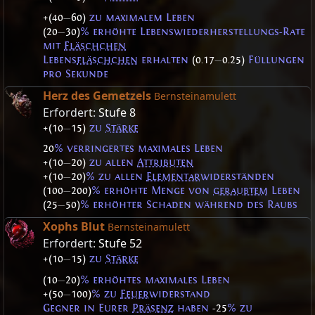
+(40
—
60)
zu maximalem Leben
(20
—
30)
% erhöhte Lebenswiederherstellungs-Rate
mit
Fläschchen
Lebens
fläschchen
erhalten
(0.17
—
0.25)
Füllungen
pro Sekunde
Herz des Gemetzels
Bernsteinamulett
Erfordert:
Stufe 8
+(10
—
15)
zu
Stärke
20
% verringertes maximales Leben
+(10
—
20)
zu allen
Attributen
+(10
—
20)
% zu allen
Elementar
widerständen
(100
—
200)
% erhöhte Menge von
geraubtem
Leben
(25
—
50)
% erhöhter Schaden während des Raubs
Xophs Blut
Bernsteinamulett
Erfordert:
Stufe 52
+(10
—
15)
zu
Stärke
(10
—
20)
% erhöhtes maximales Leben
+(50
—
100)
% zu
Feuer
widerstand
Gegner in Eurer
Präsenz
haben
-25
% zu