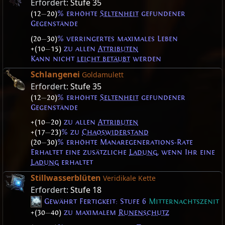
Erfordert:
Stufe 35
(12
—
20)
% erhöhte
Seltenheit
gefundener
Gegenstände
(20
—
30)
% verringertes maximales Leben
+(10
—
15)
zu allen
Attributen
Kann nicht
leicht betäubt
werden
Schlangenei
Goldamulett
Erfordert:
Stufe 35
(12
—
20)
% erhöhte
Seltenheit
gefundener
Gegenstände
+(10
—
20)
zu allen
Attributen
+(17
—
23)
% zu
Chaoswiderstand
(20
—
30)
% erhöhte Manaregenerations-Rate
Erhaltet eine zusätzliche
Ladung
, wenn Ihr eine
Ladung
erhaltet
Stillwasserblüten
Veridikale Kette
Erfordert:
Stufe 18
Gewährt Fertigkeit: Stufe 6
Mitternachtszenit
+(30
—
40)
zu maximalem
Runenschutz