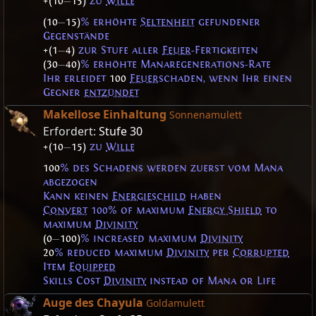
+(10
—
15)
zu
Wille
(10
—
15)
% erhöhte
Seltenheit
gefundener
Gegenstände
+(1
—
4)
zur Stufe aller
Feuer
-Fertigkeiten
(30
—
40)
% erhöhte Manaregenerations-Rate
Ihr erleidet
100
Feuer
schaden, wenn Ihr einen
Gegner
entzündet
Makellose Einhaltung
Sonnenamulett
Erfordert:
Stufe 30
+(10
—
15)
zu
Wille
100
% des Schadens werden zuerst vom Mana
abgezogen
Kann keinen
Energieschild
haben
Convert
100% of maximum
Energy Shield
to
maximum
Divinity
(0
—
100)
% increased maximum
Divinity
20
% reduced maximum
Divinity
per
Corrupted
Item
Equipped
Skills Cost
Divinity
instead of Mana or Life
Auge des Chayula
Goldamulett