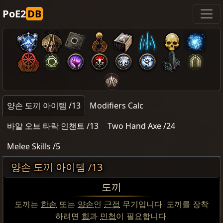
PoE2
DB
양손 도끼 아이템 /13
Modifiers Calc
바알 오브 타락 인챈트 /13
Two Hand Axe /24
Melee Skills /5
양손 도끼 아이템 /13
도끼
도끼는
한손
또는
양손
인
근접
무기입니다. 도끼를 장착
하려면
힘
과
민첩
이 필요합니다.