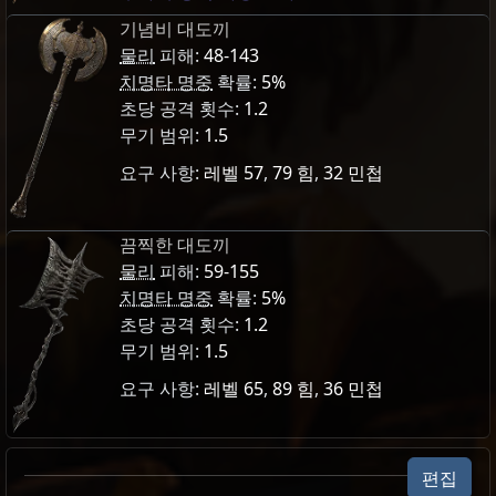
기념비 대도끼
물리
피해:
48-143
치명타 명중
확률:
5%
초당 공격 횟수:
1.2
무기 범위:
1.5
요구 사항:
레벨 57
,
79 힘
,
32 민첩
끔찍한 대도끼
물리
피해:
59-155
치명타 명중
확률:
5%
초당 공격 횟수:
1.2
무기 범위:
1.5
요구 사항:
레벨 65
,
89 힘
,
36 민첩
바알 오브 타락 인챈트 /13
편집
Modifier weight