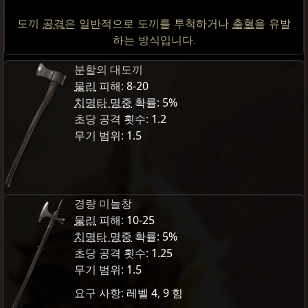
도끼
공격
은 일반적으로 도끼를 투척하거나
출혈
을 유발
하는 방식입니다.
분할의 대도끼
물리
피해:
8-20
치명타 명중
확률:
5%
초당 공격 횟수:
1.2
무기 범위:
1.5
경량 미늘창
물리
피해:
10-25
치명타 명중
확률:
5%
초당 공격 횟수:
1.25
무기 범위:
1.5
요구 사항:
레벨 4
,
9 힘