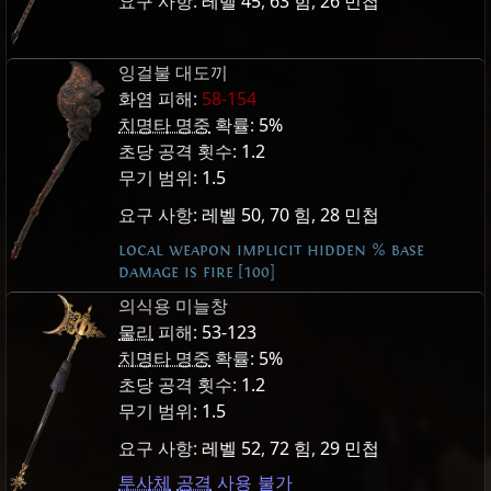
요구 사항:
레벨 45
,
63 힘
,
26 민첩
잉걸불 대도끼
화염 피해:
58-154
치명타 명중
확률:
5%
초당 공격 횟수:
1.2
무기 범위:
1.5
요구 사항:
레벨 50
,
70 힘
,
28 민첩
local weapon implicit hidden % base
damage is fire [100]
의식용 미늘창
물리
피해:
53-123
치명타 명중
확률:
5%
초당 공격 횟수:
1.2
무기 범위:
1.5
요구 사항:
레벨 52
,
72 힘
,
29 민첩
투사체
공격
사용 불가