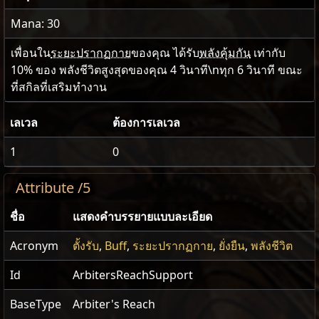
Mana: 30
เพื่อนใน
ระยะปรากฏกาย
ของคุณ ได้รับ
พลังคุ้มกัน
เท่ากับ
10% ของ พลังชีวิตสูงสุดของคุณ
4
วินาที\nทุก 6 วินาที ขณะ
ที่สกิลที่เสริมทำงาน
เลเวล
ต้องการเลเวล
1
0
Attribute /5
ชื่อ
แสดงคำบรรยายแบบละเอียด
Acronym
ตั้งรับ
,
Buff
,
ระยะปรากฏกาย
,
ยั่งยืน
,
พลังชีวิต
Id
ArbitersReachSupport
BaseType
Arbiter's Reach