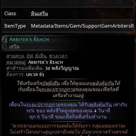
Class
หินเสริม
ItemType
Metadata/Items/Gem/SupportGemArbitersR
Arbiter's Reach
เสริม
สายสกุล
,
บัฟ
,
ยั่งยืน
,
ช่วงเวลา
หมวดหมู่
:
Arbiter's Reach
ค่าสำรองเพิ่มเติม:
30 พลังวิญญาณ
ต้องการ:
เลเวล 65
ใช้เสริมสกิล
บัฟ
ยั่งยืน
เพื่อให้คุณมอบ
พลังคุ้มกัน
ให้
กับเพื่อนใน
ระยะปรากฏกาย
ของคุณขณะที่สกิลที่
เสริมทำงานอยู่
เพื่อนใน
ระยะปรากฏกาย
ของคุณ ได้รับ
พลังคุ้มกัน
เท่ากับ
10% ของ พลังชีวิตสูงสุดของคุณ
4
วินาที
ทุก 6 วินาที ขณะที่สกิลที่เสริมทำงาน
"พวกเขาออกแบบการรอดพ้นให้กับเรา กลุ่มนของเราจะ
ไม่เศร้าโศกอย่างสูญเปล่าอีกต่อไป มือพวกเขาสร้างสรรค์