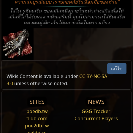
ความสมบูรณ์แบบ เราปลอดภัยในเงื้อมมือของท่าน"
ใส่ใน รูหินเสริม ของสกิลหนึ่งภายในหน้าต่างสกิลเพื่อให้
สกิลที่ใส่ได้รับผลจากหินเสริมนี้ คุณไม่สามารถใส่หินเสริม
หมวดหมู่เดียวกันได้หลายเม็ดในคราวเดียว
แก้ไข
US Realm Economy
Allow Type: Persistent, Buff, AND
Wiki
Wikis Content is available under
CC BY-NC-SA
3.0
unless otherwise noted.
24h volume
Reset
24h Value
traded
SITES
NEWS
{สาสน์ธุลี}
106
Exalted Orb
1
21
ขณะที่สกิลนี้ทำงาน ศัตรูที่คุณสังหารด้วยการโจมตีที่
poedb.tw
GGG Tracker
ไม่ใช่
สาสน์
ที่มี
ความเสียหายล้นเกิน
เพียงพอ จะก่อให้เกิด
Arbiter's Reach
tlidb.com
Concurrent Players
ระเบิดที่สร้างสถานะ
ลุกไหม้
ต่อศัตรูที่อยู่ใกล้ตาม
ความ
poe2db.tw
1
Divine Orb
3.5
Arbiter's
7
เสียหายล้นเกิน
นั้น
paldb.cc