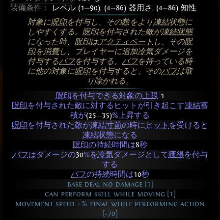
装備条件：
レベル (1
—
90)
,
(4
—
86) 器用さ
,
(4
—
86) 知性
対象に
呪印
を付与し、その敵をより
凍結
状態に
しやすくする。
呪印
を付与された敵が
凍結状態
になった時、
呪印
は
アクティベート
し、その
呪
印
を
消費
し、プレイヤーに追加
冷気
ダメージを
付与する
バフ
を付与する。
バフ
を持っている時
に他の対象に
呪印
を付与すると、その
バフ
は取
り除かれる。
呪印
を付与できる対象の
上限
1
呪印
を付与された敵に対するヒットが引き起こす
凍結
蓄
積が
(25
—
35)
%上昇する
呪印
を付与された敵が
凍結寸前
の時に
ヒット
を受けると
凍結
状態になる
呪印
の持続時間は
8
秒
バフ
はダメージの
30
%を
冷気
ダメージとして
獲得
を付与
する
バフ
の持続時間は
10
秒
base deal no damage [1]
can perform skill while moving [1]
movement speed +% final while performing action
[-70]