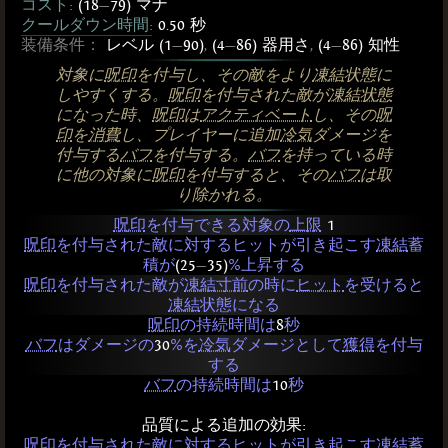
コスト:
(18
—
79) マナ
クールダウン時間:
0.50 秒
装備条件：
レベル (1
—
90)
,
(4
—
86) 器用さ
,
(4
—
86) 知性
対象に
呪印
を付与し、その敵をより
凍結
状態に
しやすくする。
呪印
を付与された敵が
凍結状態
になった時、
呪印
は
アクティベート
し、その
呪
印
を
消費
し、プレイヤーに追加
冷気
ダメージを
付与する
バフ
を付与する。
バフ
を持っている時
に他の対象に
呪印
を付与すると、その
バフ
は取
り除かれる。
呪印
を付与できる対象の
上限
1
呪印
を付与された敵に対するヒットが引き起こす
凍結
蓄
積が
(25
—
35)
%上昇する
呪印
を付与された敵が
凍結寸前
の時に
ヒット
を受けると
凍結
状態になる
呪印
の持続時間は
8
秒
バフ
はダメージの
30
%を
冷気
ダメージとして
獲得
を付与
する
バフ
の持続時間は
10
秒
品質による追加の効果:
呪印
を付与された敵に対するヒットが引き起こす
凍結
蓄