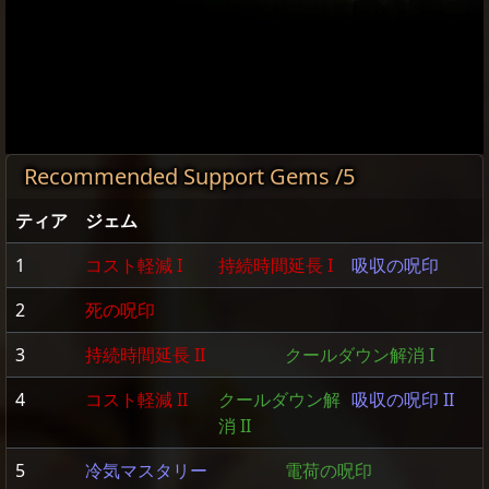
Video
Recommended Support Gems /5
ティア
ジェム
1
コスト軽減 I
持続時間延長 I
吸収の呪印
2
死の呪印
3
持続時間延長 II
クールダウン解消 I
4
コスト軽減 II
クールダウン解
吸収の呪印 II
消 II
5
冷気マスタリー
電荷の呪印