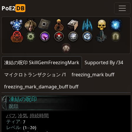
PoE2
DB
凍結の呪印 SkillGemFreezingMark
Supported By /34
マイクロトランザクション /1
freezing_mark buff
freezing_mark_damage_buff buff
凍結の呪印
呪印
バフ
,
冷気
,
持続時間
ティア:
7
レベル:
(1
—
20)