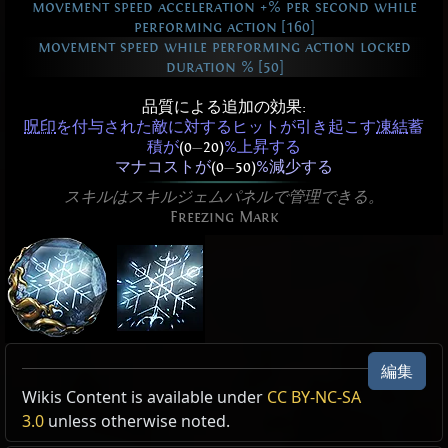
movement speed acceleration +% per second while
performing action [160]
movement speed while performing action locked
duration % [50]
品質による追加の効果:
呪印
を付与された敵に対するヒットが引き起こす
凍結
蓄
積が
(0
—
20)
%上昇する
マナコストが
(0
—
50)
%減少する
スキルはスキルジェムパネルで管理できる。
Freezing Mark
凍結の呪印
凍結の呪印
編集
Active Type: Trappable, Totemable, Mineable,
Wikis Content is available under
CC BY-NC-SA
追加ダメージを
冷気
freezing_mark
ダメージとして獲得してい
Multicastable, Triggerable, Duration,
3.0
unless otherwise noted.
る
UsableWhileMoving, Mark, Cold, Limit,
hit_damage_freeze_multiplier_+%_final_on_self_from_f