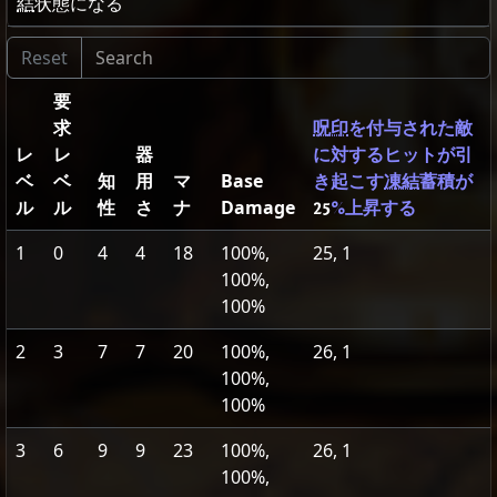
結
状態になる
要
求
呪印
を付与された敵
レ
レ
器
に対するヒットが引
ベ
ベ
知
用
マ
Base
き起こす
凍結
蓄積が
ル
ル
性
さ
ナ
Damage
25
%上昇する
1
0
4
4
18
100%,
25, 1
100%,
100%
2
3
7
7
20
100%,
26, 1
100%,
100%
3
6
9
9
23
100%,
26, 1
100%,