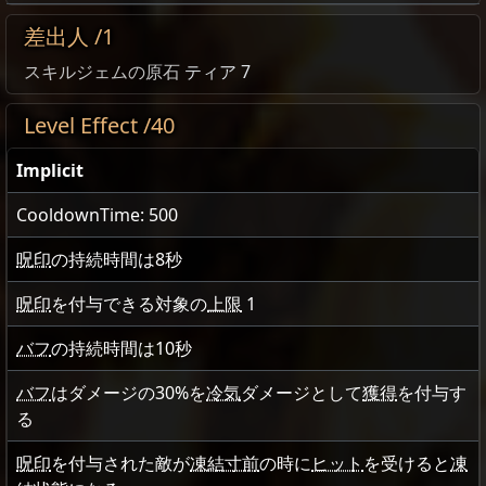
差出人 /1
スキルジェムの原石
ティア 7
Level Effect /40
Implicit
CooldownTime: 500
呪印
の持続時間は
8
秒
呪印
を付与できる対象の
上限
1
バフ
の持続時間は
10
秒
バフ
はダメージの
30
%を
冷気
ダメージとして
獲得
を付与す
る
呪印
を付与された敵が
凍結寸前
の時に
ヒット
を受けると
凍