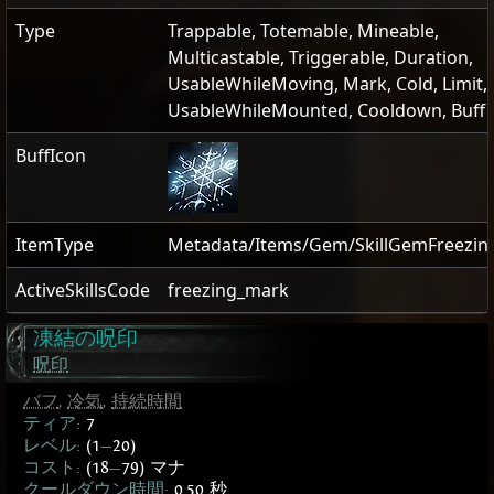
Type
Trappable, Totemable, Mineable,
Multicastable, Triggerable, Duration,
UsableWhileMoving, Mark, Cold, Limit,
UsableWhileMounted, Cooldown, Buff
BuffIcon
ItemType
Metadata/Items/Gem/SkillGemFreezi
ActiveSkillsCode
freezing_mark
凍結の呪印
呪印
バフ
,
冷気
,
持続時間
ティア:
7
レベル:
(1
—
20)
コスト:
(18
—
79) マナ
クールダウン時間:
0.50 秒