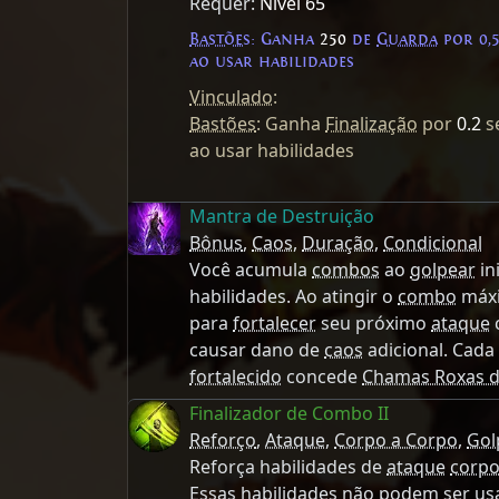
Requer:
Nível 65
Bastões
: Ganha
250
de
Guarda
por 0,
ao usar habilidades
Vinculado
:
Bastões
: Ganha
Finalização
por
0.2
s
ao usar habilidades
Mantra de Destruição
Bônus
,
Caos
,
Duração
,
Condicional
Você acumula
combos
ao
golpear
in
habilidades. Ao atingir o
combo
máxi
para
fortalecer
seu próximo
ataque
causar dano de
caos
adicional. Cad
fortalecido
concede
Chamas Roxas d
Finalizador de Combo II
Reforço
,
Ataque
,
Corpo a Corpo
,
Gol
Reforça habilidades de
ataque
corpo
Essas habilidades não podem ser us