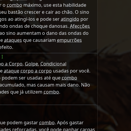
ir o
combo
máximo, use esta habilidade
seu bastão crescer e cair ao chão. O sino
os ao atingi-los e pode ser
atingido
por
iando ondas de choque danosas.
Afecções
 ao sino aumentam o dano das ondas do
 e
ataques
que causariam
empurrões
feito.
 I
po a Corpo
,
Golpe
,
Condicional
de
ataque
corpo a corpo
usadas por você.
o podem ser usadas até que
combo
o acumulado, mas causam mais dano. Não
ades que já utilizem
combo
.
 que podem gastar
combo
. Após gastar
dades reforçadas, você pode ganhar
cargas