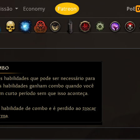
issão
Economy
Patreon
PoE
mbo
habilidades que pode ser necessário para
s. As habilidades ganham combo quando você
m curto período sem que isso aconteça.
habilidade de combo e é perdido ao
trocar
rma
.