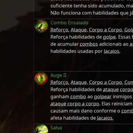
suficiente tenha sido acumulado, m
Não funciona com habilidades que já
Combo Ensaiado
Reforço
,
Ataque
,
Corpo a Corpo
,
Gol
Reforça habilidades de
golpe
. Essas
de acumular
combos
adicionais ao
a
habilidades usadas por
lacaios
.
Auge II
Reforço
,
Ataque
,
Corpo a Corpo
,
Con
Reforça habilidades de
ataque
corpo
ganham
combo
ao
golpear
inimigos
ataque
corpo a corpo
. Elas reinicia
causam mais dano conforme o
com
afeta habilidades de
lacaios
.
Salva