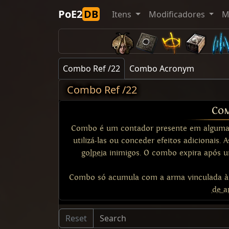
PoE2
DB
Itens
Modificadores
M
Combo Ref /22
Combo Acronym
Combo Ref /22
Co
Combo é um contador presente em algumas 
utilizá-las ou conceder efeitos adicionai
golpeia
inimigos. O combo expira após u
Combo só acumula com a arma vinculada à 
de a
Reset