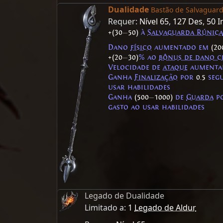
Dualidade
Bastão de Salvaguar
Requer:
Nível 65
,
127 Des
,
50 I
+(30
—
50)
à
Salvaguarda Rúnica
Dano
físico
aumentado em
(20
+(20
—
30)
% ao
bônus de dano c
Velocidade de
ataque
aumenta
Ganha
Finalização
por
0.5
seg
usar habilidades
Ganha
(500
—
1000)
de
Guarda
po
gasto ao usar habilidades
Legado de Dualidade
Limitado a:
1
Legado de Aldur