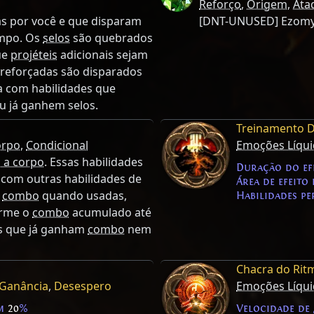
Reforço
,
Origem
,
Ata
s por você e que disparam
[DNT-UNUSED] Ezomy
empo. Os
selos
são quebrados
ue
projéteis
adicionais sejam
 reforçadas são disparados
a com habilidades que
u já ganhem selos.
Treinamento D
orpo
,
Condicional
Emoções Líqui
 a corpo
. Essas habilidades
Duração do ef
 com outras habilidades de
Área de efeito
o
combo
quando usadas,
Habilidades p
orme o
combo
acumulado até
es que já ganham
combo
nem
Chacra do Rit
Ganância
,
Desespero
Emoções Líqui
em
20
%
Velocidade de