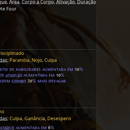
que
,
Área
,
Corpo a Corpo
,
Ativação
,
Duração
te Four
isciplinado
das
:
Paranóia
,
Nojo
,
Culpa
eito de habilidades aumentada em
10
%
 de
ataques
aumentada em
10
%
erdem
combo
20
% mais devagar
mo
das
:
Culpa
,
Ganância
,
Desespero
ataque
aumentada em
6
%