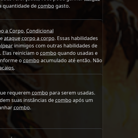
a quantidade de
combo
gasto.
po a Corpo
,
Condicional
de
ataque
corpo a corpo
. Essas habilidades
lpear
inimigos com outras habilidades de
. Elas reiniciam o
combo
quando usadas e
onforme o
combo
acumulado até então. Não
lacaios
.
 que requerem
combo
para serem usadas.
rdem suas instâncias de
combo
após um
ganhar
combo
.