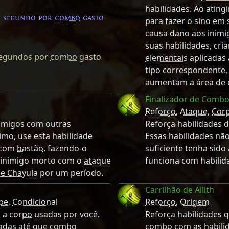
habilidades. Ao ating
5 segundo por
combo
gasto
para fazer o sino em 
causa dano aos inimig
suas habilidades, cr
egundos por
combo
gasto
elementais
aplicadas
tipo correspondente,
aumentam a área de e
Finalizador de Combo
Reforço
,
Ataque
,
Cor
imigos com outras
Reforça habilidades 
mo, use esta habilidade
Essas habilidades nã
com
bastão
, fazendo-o
suficiente tenha sid
a inimigo morto com o
ataque
funciona com habilid
e Chayula
por um período.
Carrilhão de Ailith
pe
,
Condicional
Reforço
,
Origem
 a corpo
usadas por você.
Reforça habilidades
adas até que
combo
combo
com as habili