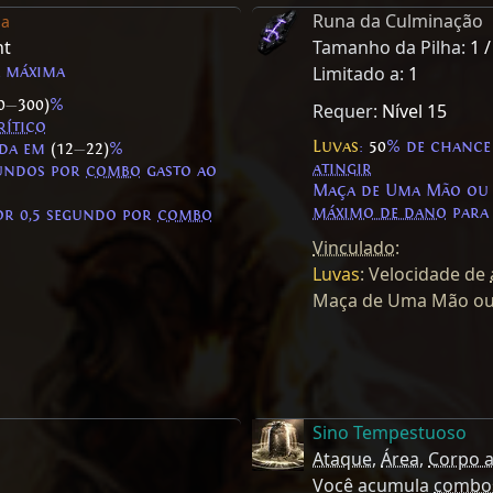
Runa da Culminação
da
nt
Tamanho da Pilha:
1 /
máxima
Limitado a:
1
0
—
300)
%
Requer:
Nível 15
rítico
Luvas
:
50
% de chance
da em
(12
—
22)
%
atingir
undos por
combo
gasto ao
Maça de Uma Mão ou 
máximo de dano
para
r 0,5 segundo por
combo
Vinculado
:
Luvas
: Velocidade de
Maça de Uma Mão ou
Sino Tempestuoso
Ataque
,
Área
,
Corpo 
Você acumula
combo