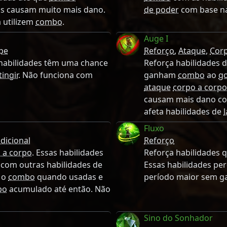
as causam muito mais dano.
de poder
com base n
 utilizem
combo
.
Auge I
pe
Reforço
,
Ataque
,
Cor
 habilidades têm uma chance
Reforça habilidades 
tingir
. Não funciona com
ganham
combo
ao
go
ataque
corpo a corpo
causam mais dano c
afeta habilidades de
Fluxo
dicional
Reforço
 a corpo
. Essas habilidades
Reforça habilidades
 com outras habilidades de
Essas habilidades pe
m o
combo
quando usadas e
período maior sem 
bo
acumulado até então. Não
Sino do Sonhador