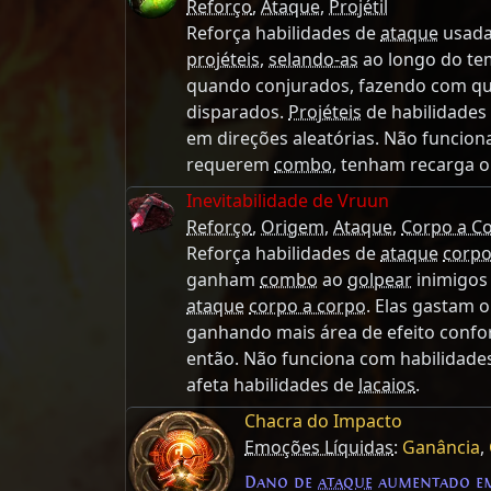
Reforço
,
Ataque
,
Projétil
Reforça habilidades de
ataque
usada
projéteis
,
selando-as
ao longo do t
quando conjurados, fazendo com q
disparados.
Projéteis
de habilidades
em direções aleatórias. Não funcion
requerem
combo
, tenham recarga o
Inevitabilidade de Vruun
Reforço
,
Origem
,
Ataque
,
Corpo a C
Reforça habilidades de
ataque
corpo
ganham
combo
ao
golpear
inimigos
ataque
corpo a corpo
. Elas gastam 
ganhando mais área de efeito conf
então. Não funciona com habilidad
afeta habilidades de
lacaios
.
Chacra do Impacto
Emoções Líquidas
:
Ganância
,
Dano de
ataque
aumentado 