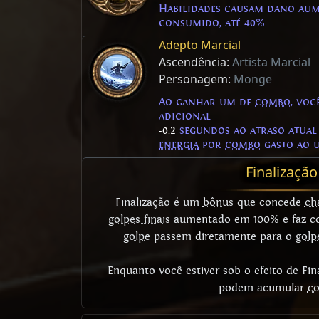
Habilidades causam dano au
consumido, até 40%
Adepto Marcial
Ascendência:
Artista Marcial
Personagem:
Monge
Ao ganhar um de
combo
, vo
adicional
-0.2
segundos ao atraso atual
energia
por
combo
gasto ao u
Finalização
Finalização é um
bônus
que concede
ch
golpes finais
aumentado em 100% e faz co
golpe
passem diretamente para o
golpe
Enquanto você estiver sob o efeito de Fin
podem acumular
c