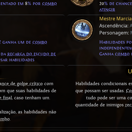
mentado em
8
% por
combo
20
% de chanc
atingir
Mestre Marcia
Ascendência:
A
Personagem:
cê ganha um de
combo
Habilidades p
independente
 da
recarga do escudo de
Ganha
combo
sar habilidades
U
ance de golpe crítico
com
Habilidades condicionais 
m que suas habilidades de
que possam ser usadas.
C
 final
, caso tenham um.
tudo pode ser uma co
quantidade de inimigos
re
alização, as habilidades não
ombo
.