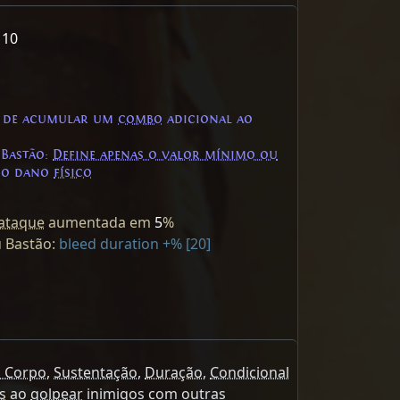
 10
 de acumular um
combo
adicional ao
Bastão:
Define apenas o valor mínimo ou
 o dano
físico
ataque
aumentada em
5
%
 Bastão:
bleed duration +% [20]
a Corpo
,
Sustentação
,
Duração
,
Condicional
s
ao
golpear
inimigos com outras