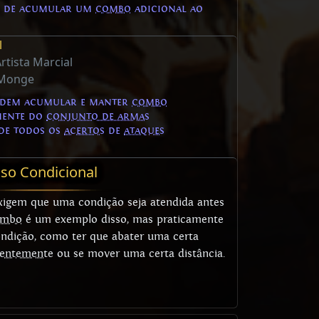
e de acumular um
combo
adicional ao
l
rtista Marcial
Monge
odem acumular e manter
combo
mente do
conjunto de armas
de todos os
acertos
de
ataques
so Condicional
exigem que uma condição seja atendida antes
ombo
é um exemplo disso, mas praticamente
ndição, como ter que abater uma certa
centemente
ou se mover uma certa distância.