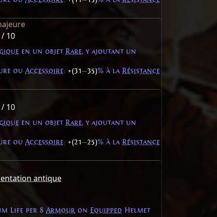
majeure
 / 10
gique
en un objet
Rare
, y ajoutant un
ture ou
Accessoire
:
+(31
—
35)
% à la
Résistance
 / 10
gique
en un objet
Rare
, y ajoutant un
ture ou
Accessoire
:
+(21
—
25)
% à la
Résistance
ntation antique
m Life per 8
Armour
on
Equipped
Helmet