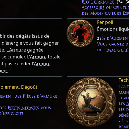
Pièce d'armure
:
(24
—
3
Accessoire
ou Ceintu
des Modificateurs Exp
Fer poli
Émotions liqu
ubir des dégâts issus de
25
% d'Augment
r d'énergie
vous fait gagner
Vous gagnez 
e. L'
Armure
gagnée
de l'
Armure d'
se cumuler. L'
Armure
totale
t pas excéder l'
Armure
pées
.
Tech
solement
,
Dégoût
Tant
main
cement
des
Pièces d'armure
si v
Les
A
des
Effets néfastes
vous
les 
'Efficacité
bénéf
• Le
remp