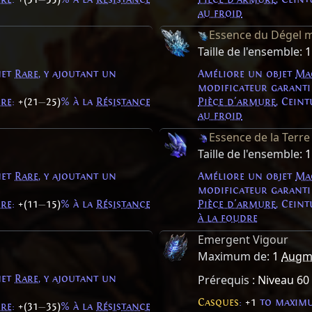
au froid
Essence du Dégel 
Taille de l'ensemble:
1
jet
Rare
, y ajoutant un
Améliore un objet
Ma
modificateur garanti
ire
:
+(21
—
25)
% à la
Résistance
Pièce d'armure
, Cein
au froid
Essence de la Terre
Taille de l'ensemble:
1
jet
Rare
, y ajoutant un
Améliore un objet
Ma
modificateur garanti
ire
:
+(11
—
15)
% à la
Résistance
Pièce d'armure
, Cein
à la foudre
Emergent Vigour
Maximum de:
1
Augme
jet
Rare
, y ajoutant un
Prérequis :
Niveau 60
Casques
:
+1
to maximu
ire
:
+(31
—
35)
% à la
Résistance