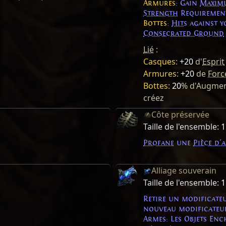
Armures
: Gain
Maximu
Strength
Requiremen
Bottes
:
Hits
against 
Consecrated Ground
Lié
:
Casques
:
+20
d'
Esprit
Armures
:
+20
de
Forc
Bottes
:
20
% d'Augment
créez
Côte préservée
Taille de l'ensemble:
1
Profane
une
Pièce d'
Alliage souverain
Taille de l'ensemble:
1
Retire un modificateu
nouveau modificateu
Armes: Les Objets En