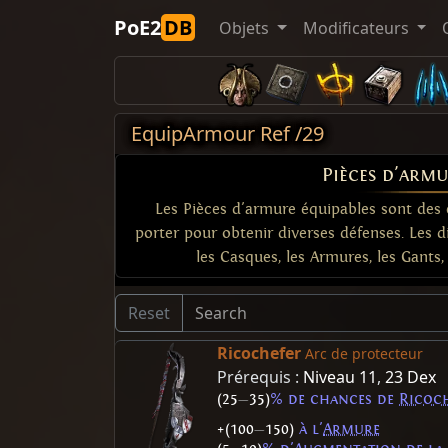
PoE2
DB
Objets
Modificateurs
EquipArmour Ref /29
Pièces d'armu
Les Pièces d'armure équipables sont de
porter pour obtenir diverses défenses. Les d
les Casques, les Armures, les Gants, 
Reset
Ricochefer
Arc de protecteur
Prérequis :
Niveau 11
,
23 Dex
(25
—
35)
% de chances de
Ricoc
+(100
—
150)
à l'
Armure