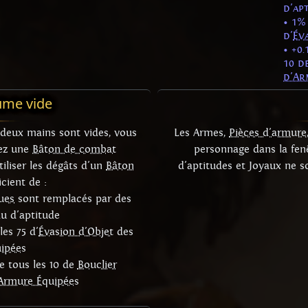
d'ap
• 1%
d'
Év
• +0
10 d
d'Ar
ume vide
deux mains sont vides, vous
Les Armes,
Pièces d'armure
iez une
Bâton de combat
personnage dans la fenê
iliser les dégâts d'un
Bâton
d'aptitudes et Joyaux ne 
cient de :
ues
sont remplacés par des
au d'aptitude
les 75 d'
Évasion d'Objet
des
ipées
e
tous les 10 de
Bouclier
'Armure Équipées