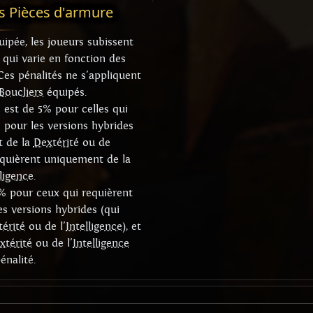
s Pièces d'armure
ipée, les joueurs subissent
 qui varie en fonction des
Ces pénalités ne s'appliquent
Boucliers
équipés.
 est de 5% pour celles qui
 pour les versions hybrides
t de la
Dextérité
ou de
requièrent uniquement de la
lligence
.
3% pour ceux qui requièrent
les versions hybrides (qui
érité
ou de l'
Intelligence
), et
xtérité
ou de l'
Intelligence
énalité.