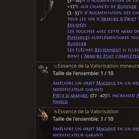
(5
—
10)
% d'Augmentation de la V
+12
% aux chances de
Bloquer
(3
—
5)
% d'Augmentation des c
tous les 100 d'
Armure d'Objet
t
équipées
Les touches avec cette arme 
Physiques
supplémentaires tou
Bloquer
Les Flèches
Reviennent
si elle
dont l'
Armure était complètem
Essence de la Valorisation mineur
Taille de l'ensemble:
1 / 10
Améliore un objet
Magique
en un ob
modificateur garanti
Pièce d'armure
:
(27
—
42)
% increased
Shield
Essence de la Valorisation
Taille de l'ensemble:
1 / 10
Améliore un objet
Magique
en un ob
modificateur garanti