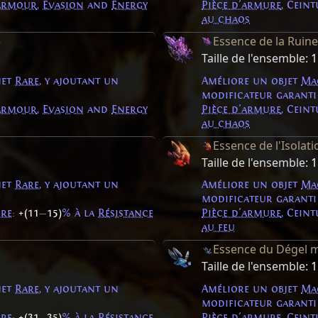
Armour
,
Evasion
and
Energy
Pièce d'armure
, Cein
au chaos
e
Essence de la Ruin
Taille de l'ensemble:
1
jet
Rare
, y ajoutant un
Améliore un objet
Ma
modificateur garanti
Armour
,
Evasion
and
Energy
Pièce d'armure
, Cein
au chaos
Essence de l'Isolati
Taille de l'ensemble:
1
jet
Rare
, y ajoutant un
Améliore un objet
Ma
modificateur garanti
ire
:
+(11
—
15)
% à la
Résistance
Pièce d'armure
, Cein
au feu
Essence du Dégel 
Taille de l'ensemble:
1
jet
Rare
, y ajoutant un
Améliore un objet
Ma
modificateur garanti
ire
:
+(31
—
35)
% à la
Résistance
Pièce d'armure
, Cein