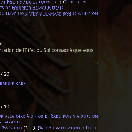
m Energy Shield
equal to
50
% of total
ts of
Equipped Armour Items
you have no
Critical Damage Bonus
while on
e
ation de l'Effet du
Sol consacré
que vous
 / 20
armure
Rare
 / 10
r aléatoire à un objet
Rare
, puis y ajoute un
r garanti
châssés ont
(20
—
30)
% d'Augmentation d'Effet