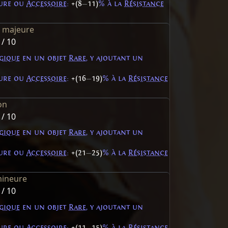
ture ou
Accessoire
:
+(8
—
11)
% à la
Résistance
e majeure
 / 10
gique
en un objet
Rare
, y ajoutant un
ture ou
Accessoire
:
+(16
—
19)
% à la
Résistance
on
 / 10
gique
en un objet
Rare
, y ajoutant un
ture ou
Accessoire
:
+(21
—
25)
% à la
Résistance
mineure
 / 10
gique
en un objet
Rare
, y ajoutant un
ture ou
Accessoire
:
+(11
—
15)
% à la
Résistance