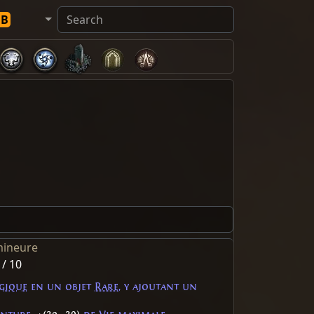
DB
mineure
 / 10
gique
en un objet
Rare
, y ajoutant un