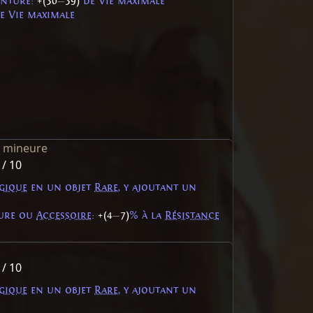
inture:
+(30
—
39)
de Vie maximale
e Vie maximale
e mineure
 / 10
gique
en un objet
Rare
, y ajoutant un
ture ou
Accessoire
:
+(4
—
7)
% à la
Résistance
 / 10
gique
en un objet
Rare
, y ajoutant un