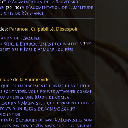
0)
% d'Augmentation de la Sauvegarde
re:
(20
—
30)
% d'Augmentation de l'amplitude
licites de Résistance
ides
:
Paranoïa
,
Culpabilité
,
Désespoir
ation de l'
Armure
du
Seuil d'Étourdissement
équivalent à
30
%
objet
des
Pièces d'Armure Équipées
nique de la Paume vide
 que les emplacements d'arme de vos deux
s sont vides, vous pouvez
Attaquer
comme
ous utilisiez une
Bâton de combat
ttaques
à
Mains nues
qui devraient utiliser
dégâts d'un
Bâton de combat
Équipé
icient de :
s dégâts
Physiques
de base à
Mains nues
sont
lacés par des dégâts basés sur leur Niveau