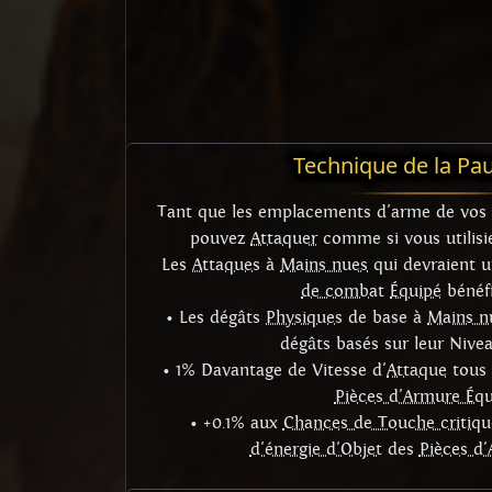
Technique de la Pa
Tant que les emplacements d'arme de vos 
pouvez
Attaquer
comme si vous utilis
Les
Attaques
à
Mains nues
qui devraient ut
de combat
Équipé
bénéfi
• Les dégâts
Physiques
de base à
Mains n
dégâts basés sur leur Nive
• 1% Davantage de Vitesse d'
Attaque
tous 
Pièces d'Armure Équ
• +0.1% aux
Chances de Touche critiqu
d'énergie d'Objet
des
Pièces d