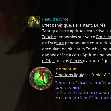
Peau d'écorce
Effet bénéfique
,
Persistant
,
Durée
Tant que cette aptitude est active, s
Touches
ennemies sur votre
Bouclie
de l'
Armure
pendant une courte duré
découlant de plusieurs
Touches
peut 
gagnée grâce à cette Aptitude ne peu
d'Objet
de vos
Pièces d'armure équi
Momentum
Émotions liquides
:
Cupidité
,
I
Toutes les
Pénalités de dépla
sont ignorées
Le
Ralentissement
découlant 
affectant a
5
% de Réduction d