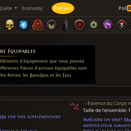
Quête
Economy
Patreon
PoE
re équipables
s éléments d'équipement que vous pouvez
ifférentes Pièces d'armure équipables sont :
les Bottes, les
Boucliers
et les
Foci
.
Essence du Corps 
Taille de l'ensemble:
1
her
une fois supplémentaire
Améliore un objet
Ma
modificateur garanti