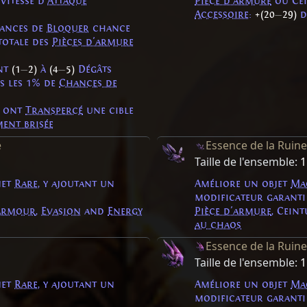
itesse d'
Attaque
Pièce d'armure
ou Ce
Accessoire
:
+(20
—
29)
d
hances de
Bloquer
chance
otale des
Pièces d'armure
ont
(1
—
2)
à
(4
—
5)
Dégâts
s les 1% de
Chances de
s ont
Transpercé
une cible
ent brisée
e
Essence de la Ruin
Taille de l'ensemble:
1
jet
Rare
, y ajoutant un
Améliore un objet
Ma
modificateur garanti
Armour
,
Evasion
and
Energy
Pièce d'armure
, Cein
au chaos
Essence de la Ruine
Taille de l'ensemble:
1
jet
Rare
, y ajoutant un
Améliore un objet
Ma
modificateur garanti