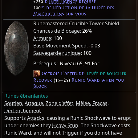
+250
d'
Intelligence
requise
100
% de Réduction de la Durée des
Malédictions
sur vous
Runemastered Crucible Tower Shield
Chances de
Blocage
:
26%
Armure
:
100
Base Movement Speed:
-0.03
Sauvegarde runique
:
100
Prérequis :
Niveau 65
,
91 For
Octroie l'Aptitude:
Levée de bouclier
Recover
(15
—
25)
Runic Ward
when you
Block
Runes ébranlantes
Soutien
,
Attaque
,
Zone d'effet
,
Mêlée
,
Fracas
,
Déclenchement
Supports
Attacks
, causing a Runic Shockwave to erupt
under enemies they
Heavy Stun
. The Shockwave costs
Runic Ward
, and will not
Trigger
if you do not have