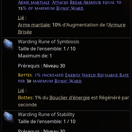
Arme martiale
:
Attacks
Break Armour
equal to
15
% of maximum
Runic Ward
Lié
:
Arme martiale
:
10
% d'Augmentation de l'
Armure
Brisée
Warding Rune of Symbiosis
Taille de l'ensemble:
1 / 10
Maximum de:
1
Prérequis :
Niveau 30
Bottes
: 1% increased
Energy Shield Recharge Rate
per
30
maximum
Runic Ward
Lié
:
Bottes
:
1
% du
Bouclier d'énergie
est Régénéré par
seconde
Warding Rune of Stability
Taille de l'ensemble:
1 / 10
Prérequis :
Niveau 30