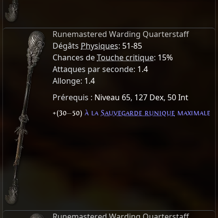
Runemastered Warding Quarterstaff
Dégâts
Physiques
:
51-85
Chances de
Touche critique
:
15%
Attaques par seconde:
1.4
Allonge:
1.4
Prérequis :
Niveau 65
,
127 Dex
,
50 Int
+(30
—
50)
à la
Sauvegarde runique
maximale
Runemastered Warding Quarterstaff