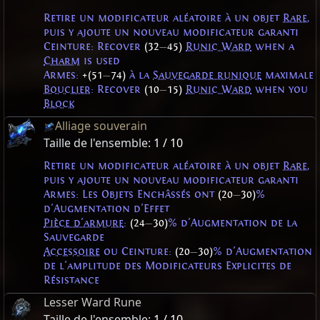
Retire un modificateur aléatoire à un objet
Rare
,
puis y ajoute un nouveau modificateur garanti
Ceinture: Recover
(32
—
45)
Runic Ward
when a
Charm
is used
Armes:
+(51
—
74)
à la
Sauvegarde runique
maximale
Bouclier
: Recover
(10
—
15)
Runic Ward
when you
Block
Alliage souverain
Taille de l'ensemble:
1 / 10
Retire un modificateur aléatoire à un objet
Rare
,
puis y ajoute un nouveau modificateur garanti
Armes: Les Objets Enchâssés ont
(20
—
30)
%
d'Augmentation d'Effet
Pièce d'armure
:
(24
—
30)
% d'Augmentation de la
Sauvegarde
Accessoire
ou Ceinture:
(20
—
30)
% d'Augmentation
de l'amplitude des Modificateurs Explicites de
Résistance
Lesser Ward Rune
Taille de l'ensemble:
1 / 10