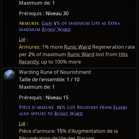
Maximum de:
1
Prérequis :
Niveau 30
Armures
:
Gain
5
% of maximum Life as Extra
maximum
Runic Ward
Lié
:
Armures
: 1% more
Runic Ward
Regeneration rate
per
2
% of maximum
Runic Ward
lost from
Hits
Recently
, up to 100% more
Warding Rune of Nourishment
Taille de l'ensemble:
1 / 10
Maximum de:
1
Prérequis :
Niveau 15
Pièce d'armure:
15
% Life Recovery from
Flasks
also applies to
Runic Ward
Lié
:
Pièce d'armure:
15
% d'Augmentation de la
Récupération de Vie des
Flacons