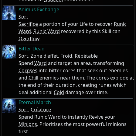
Animus Exchange
Sort
Sacrifice
a portion of your Life to recover
Runic
Ward
.
Runic Ward
recovered by this Skill can
Overflow
.
Bitter Dead
Sort
,
Zone d'effet
,
Froid
,
Répétable
Spend
Ward
and target an area, transforming
Corpses
into bitter cores that seek out enemies
and
Chill
enemies near them. The cores explode at
the end of their duration, creating runes which
deal additional
Cold
damage over time.
Eternal March
Sort
,
Créature
Spend
Runic Ward
to instantly
Revive
your
Minions
. Prioritises the most powerful minions
first.