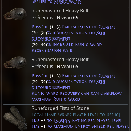
applies to
Runic Ward
Runemastered Heavy Belt
Prérequis :
Niveau 65
Possède
(1
—
3)
Emplacement de
Charme
(20
—
30)
% d'Augmentation du
Seuil
d'Étourdissement
(20
—
40)
% increased
Runic Ward
Regeneration Rate
Runemastered Heavy Belt
Prérequis :
Niveau 65
Possède
(1
—
3)
Emplacement de
Charme
(20
—
30)
% d'Augmentation du
Seuil
d'Étourdissement
Runic Ward
recovery can can
Overflow
maximum
Runic Ward
Runeforged Fists of Stone
local hand wraps player level to use [0]
Has
+2
to
Evasion
Rating per player level
Has
+1
to maximum
Energy Shield
per player