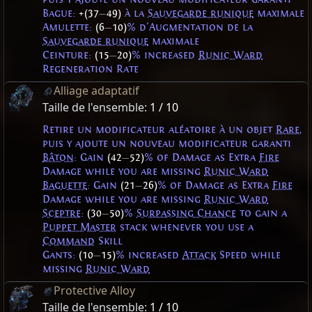
Bague:
+(37
—
49)
à la
Sauvegarde runique
maximale
Amulette:
(6
—
10)
% d'Augmentation de la
Sauvegarde runique
maximale
Ceinture:
(15
—
20)
% increased
Runic Ward
Regeneration Rate
Alliage adaptatif
Taille de l'ensemble:
1 / 10
Retire un modificateur aléatoire à un objet
Rare
,
puis y ajoute un nouveau modificateur garanti
Bâton
: Gain
(42
—
52)
% of Damage as Extra
Fire
Damage while you are missing
Runic Ward
Baguette
: Gain
(21
—
26)
% of Damage as Extra
Fire
Damage while you are missing
Runic Ward
Sceptre
:
(30
—
50)
%
Surpassing Chance
to gain a
Puppet Master
stack whenever you use a
Command
Skill
Gants:
(10
—
15)
% increased
Attack
Speed while
missing
Runic Ward
Protective Alloy
Taille de l'ensemble:
1 / 10