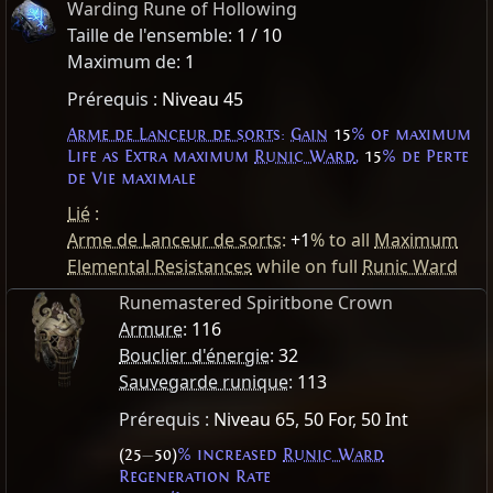
Warding Rune of Hollowing
Taille de l'ensemble:
1 / 10
Maximum de:
1
Prérequis :
Niveau 45
Arme de Lanceur de sorts
:
Gain
15
% of maximum
Life as Extra maximum
Runic Ward
,
15
% de Perte
de Vie maximale
Lié
:
Arme de Lanceur de sorts
:
+1
% to all
Maximum
Elemental Resistances
while on full
Runic Ward
Runemastered Spiritbone Crown
Armure
:
116
Bouclier d'énergie
:
32
Sauvegarde runique
:
113
Prérequis :
Niveau 65
,
50 For
,
50 Int
(25
—
50)
% increased
Runic Ward
Regeneration Rate