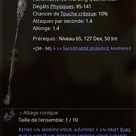
Dégâts
Physiques
:
85-141
Chances de
Touche critique
:
10%
Attaques par seconde:
1.4
Allonge:
1.4
Prérequis :
Niveau 65
,
127 Dex
,
50 Int
+(30
—
50)
à la
Sauvegarde runique
maximale
Alliage runique
Taille de l'ensemble:
1 / 10
Retire un modificateur aléatoire à un objet
Rare
,
puis y ajoute un nouveau modificateur garanti