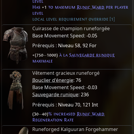
level
Has
+1
to maximum
Runic Ward
per player
level
local level requirement override [1]
Cuirasse de champion runeforgée
Base Movement Speed:
-0.05
Prérequis :
Niveau 58
,
92 For
+(750
—
1000)
à la
Sauvegarde runique
maximale
Vêtement gracieux runeforgé
Bouclier d'énergie
:
76
Base Movement Speed:
-0.03
Sauvegarde runique
:
236
Prérequis :
Niveau 70
,
121 Int
(30
—
40)
% increased
Runic Ward
Regeneration Rate
Runeforged Kalguuran Forgehammer