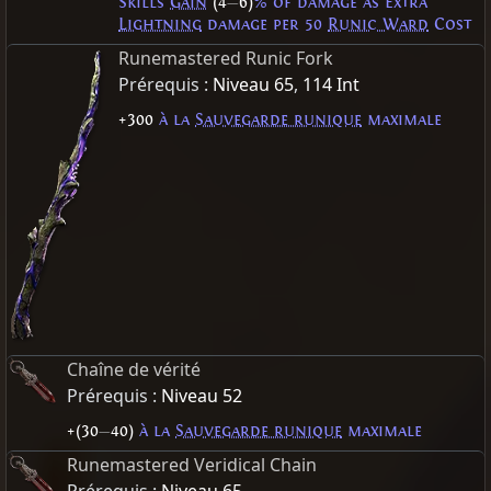
Skills
Gain
(4
—
6)
% of damage as Extra
Lightning
damage per 50
Runic Ward
Cost
Runemastered Runic Fork
Prérequis :
Niveau 65
,
114 Int
+300
à la
Sauvegarde runique
maximale
Chaîne de vérité
Prérequis :
Niveau 52
+(30
—
40)
à la
Sauvegarde runique
maximale
Runemastered Veridical Chain