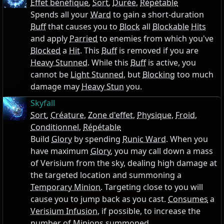
Effet bénéfique
,
Sort
,
Durée
,
Répétable
Spends all your
Ward
to gain a short-duration
Buff
that causes you to
Block
all
Blockable
Hits
and apply
Parried
to enemies from which you've
Blocked
a
Hit
. This
Buff
is removed if you are
Heavy Stunned
. While this
Buff
is active, you
cannot be
Light Stunned
, but
Blocking
too much
damage may
Heavy Stun
you.
Skyfall
Sort
,
Créature
,
Zone d'effet
,
Physique
,
Froid
,
Conditionnel
,
Répétable
Build
Glory
by spending
Runic Ward
. When you
have maximum
Glory
, you may call down a mass
of Verisium from the sky, dealing high damage at
the targeted location and summoning a
Temporary Minion
. Targeting close to you will
cause you to jump back as you cast.
Consumes
a
Verisium Infusion
, if possible, to increase the
number of
Minions
summoned .