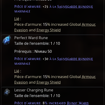
Pièce d'armure:
+25
à la
Sauvegarde runique
maximale
Lié
:
Pièce d'armure:
15
% increased Global
Armour
,
Evasion
and
Energy Shield
Perfect Ward Rune
Taille de l'ensemble:
1 / 10
Prérequis :
Niveau 50
Pièce d'armure:
+30
à la
Sauvegarde runique
maximale
Lié
:
Pièce d'armure:
15
% increased Global
Armour
,
Evasion
and
Energy Shield
Lesser Charging Rune
Taille de l'ensemble:
1 / 10
Pièce d'armure:
8
% increased
Runic Ward