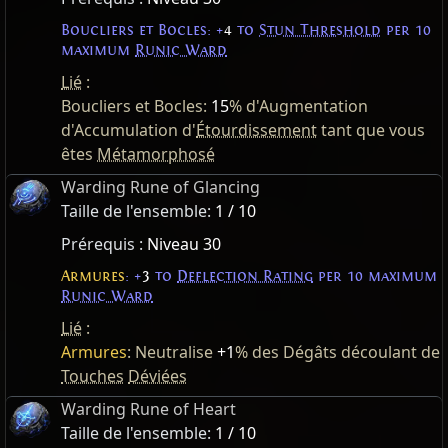
Boucliers et Bocles: +
4
to
Stun Threshold
per 10
maximum
Runic Ward
Lié
:
Boucliers et Bocles:
15
% d'Augmentation
d'Accumulation d'
Étourdissement
tant que vous
êtes
Métamorphosé
Warding Rune of Glancing
Taille de l'ensemble:
1 / 10
Prérequis :
Niveau 30
Armures
: +
3
to
Deflection Rating
per 10 maximum
Runic Ward
Lié
:
Armures
: Neutralise
+1
% des Dégâts découlant de
Touches
Déviées
Warding Rune of Heart
Taille de l'ensemble:
1 / 10