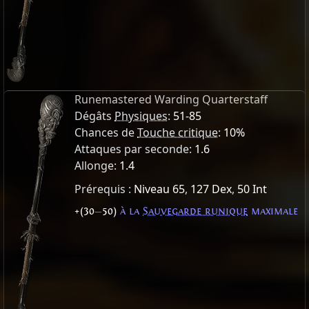
Runemastered Warding Quarterstaff
Dégâts
Physiques
:
51-85
Chances de
Touche critique
:
10%
Attaques par seconde:
1.6
Allonge:
1.4
Prérequis :
Niveau 65
,
127 Dex
,
50 Int
+(30
—
50)
à la
Sauvegarde runique
maximale