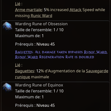
Lié
:
Arme martiale
:
5
% increased
Attack
Speed while
missing
Runic Ward
Warding Rune of Obsession
Taille de l'ensemble:
1 / 10
Maximum de:
1
Prérequis :
Niveau 45
Baguettes
: All damage taken bypasses
Runic Ward
,
Runic Ward
Regeneration Rate is doubled
Lié
:
Baguettes
:
12
% d'Augmentation de la
Sauvegarde
runique
maximale
Warding Rune of Equinox
Taille de l'ensemble:
1 / 10
Maximum de:
1
Prérequis :
Niveau 45