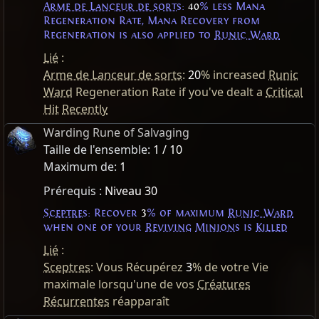
Arme de Lanceur de sorts
:
40
% less Mana
Regeneration Rate, Mana Recovery from
Regeneration is also applied to
Runic Ward
Lié
:
Arme de Lanceur de sorts
:
20
% increased
Runic
Ward
Regeneration Rate if you've dealt a
Critical
Hit
Recently
Warding Rune of Salvaging
Taille de l'ensemble:
1 / 10
Maximum de:
1
Prérequis :
Niveau 30
Sceptres
: Recover
3
% of maximum
Runic Ward
when one of your
Reviving
Minions
is
Killed
Lié
:
Sceptres
: Vous Récupérez
3
% de votre Vie
maximale lorsqu'une de vos
Créatures
Récurrentes
réapparaît