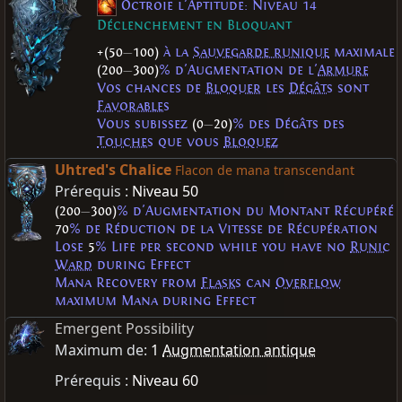
Octroie l'Aptitude: Niveau 14
Déclenchement en Bloquant
+(50
—
100)
à la
Sauvegarde runique
maximale
(200
—
300)
% d'Augmentation de l'
Armure
Vos chances de
Bloquer
les
Dégâts
sont
Favorables
Vous subissez
(0
—
20)
% des Dégâts des
Touches
que vous
Bloquez
Uhtred's Chalice
Flacon de mana transcendant
Prérequis :
Niveau 50
(200
—
300)
% d'Augmentation du Montant Récupéré
70
% de Réduction de la Vitesse de Récupération
Lose
5
% Life per second while you have no
Runic
Ward
during Effect
Mana Recovery from
Flasks
can
Overflow
maximum Mana during Effect
Emergent Possibility
Maximum de:
1
Augmentation antique
Prérequis :
Niveau 60