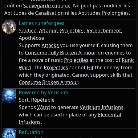
coût en
Sauvegarde runique
. Ne peut pas modifier les
Aptitudes de
Canalisation
ni les Aptitudes
Prolongées
.
Lames runeforgées
Soutien
,
Attaque
,
Projectile
,
Déclenchement
,
Apothéose
Supports
Attacks
you use yourself, causing them
to
Consume
Fully Broken Armour
on enemies to
fire a nova of runic
Projectiles
at the cost of
Runic
Ward
. The
Projectiles
cannot
Hit
the enemy from
which they originated. Cannot support skills that
Consume
Broken Armour
.
Powered by Verisium
Sort
,
Répétable
Spends
Ward
to generate
Verisium Infusions
,
which can be used in place of any
Elemental
Infusions
.
Refutation