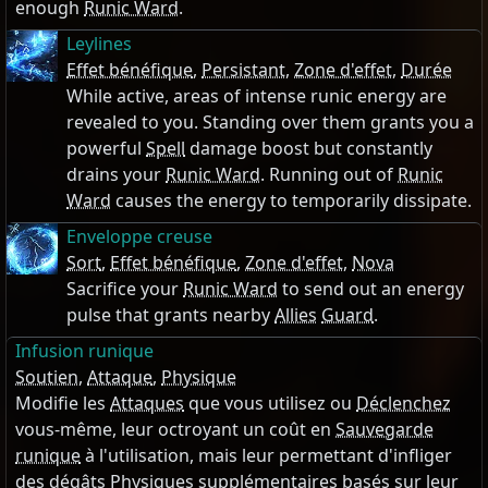
enough
Runic Ward
.
Leylines
Effet bénéfique
,
Persistant
,
Zone d'effet
,
Durée
While active, areas of intense runic energy are
revealed to you. Standing over them grants you a
powerful
Spell
damage boost but constantly
drains your
Runic Ward
. Running out of
Runic
Ward
causes the energy to temporarily dissipate.
Enveloppe creuse
Sort
,
Effet bénéfique
,
Zone d'effet
,
Nova
Sacrifice your
Runic Ward
to send out an energy
pulse that grants nearby
Allies
Guard
.
Infusion runique
Soutien
,
Attaque
,
Physique
Modifie les
Attaques
que vous utilisez ou
Déclenchez
vous-même, leur octroyant un coût en
Sauvegarde
runique
à l'utilisation, mais leur permettant d'infliger
des dégâts
Physiques
supplémentaires basés sur leur