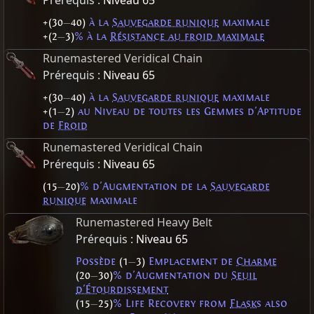
Prérequis :
Niveau 65
+(30
—
40)
à la
Sauvegarde runique
maximale
+(2
—
3)
% à la
Résistance au froid maximale
Runemastered Veridical Chain
Prérequis :
Niveau 65
+(30
—
40)
à la
Sauvegarde runique
maximale
+(1
—
2)
au Niveau de toutes les Gemmes d'Aptitude
de
Froid
Runemastered Veridical Chain
Prérequis :
Niveau 65
(15
—
20)
% d'Augmentation de la
Sauvegarde
runique
maximale
Runemastered Heavy Belt
Prérequis :
Niveau 65
Possède
(1
—
3)
Emplacement de
Charme
(20
—
30)
% d'Augmentation du
Seuil
d'Étourdissement
(15
—
25)
% Life Recovery from
Flasks
also