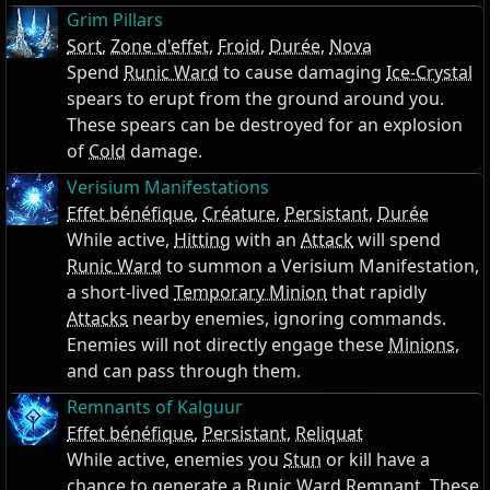
Grim Pillars
Sort
,
Zone d'effet
,
Froid
,
Durée
,
Nova
Spend
Runic Ward
to cause damaging
Ice-Crystal
spears to erupt from the ground around you.
These spears can be destroyed for an explosion
of
Cold
damage.
Verisium Manifestations
Effet bénéfique
,
Créature
,
Persistant
,
Durée
While active,
Hitting
with an
Attack
will spend
Runic Ward
to summon a Verisium Manifestation,
a short-lived
Temporary Minion
that rapidly
Attacks
nearby enemies, ignoring commands.
Enemies will not directly engage these
Minions
,
and can pass through them.
Remnants of Kalguur
Effet bénéfique
,
Persistant
,
Reliquat
While active, enemies you
Stun
or kill have a
chance to generate a
Runic Ward
Remnant
. These