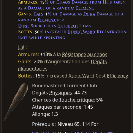
Armures
:
15
% of
Chaos
Damage from
Hits
taken
as a Damage of a random
Element
Gants
:
Gain
1
% of Damage as
Extra
Damage of a
random
Element
per
Rune
Socketed in
Equipped
Items
Bottes
:
50
% increased
Runic Ward
Regeneration
Rate while Sprinting
Lié
:
Armures
:
+13
% à la
Résistance au chaos
Gants
:
20
% d'Augmentation des
Dégâts
élémentaires
Bottes
:
15
% increased
Runic Ward
Cost
Efficiency
Runemastered Torment Club
Dégâts
Physiques
:
44-73
Chances de
Touche critique
:
5%
Attaques par seconde:
1.45
Allonge:
1.3
Prérequis :
Niveau 65
,
114 For