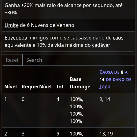
Ganha
+20
% mais raio de alcance por segundo, até
+80
%
Limite
de
6
Nuvens de Veneno
Envenena
inimigos como se causasse dano de
caos
equivalente a
10
% da vida máxima do
cadáver
Causa de
9
a
Base
14
de dano de
Nível
RequerNível
Int
Damage
fogo
1
0
4
100%,
9, 14
100%,
100%,
100%
2
3
9
100%,
13, 19