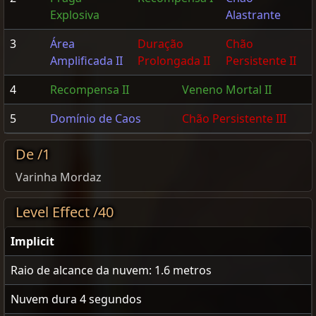
Explosiva
Alastrante
3
Área
Duração
Chão
Amplificada II
Prolongada II
Persistente II
4
Recompensa II
Veneno Mortal II
5
Domínio de Caos
Chão Persistente III
De /1
Varinha Mordaz
Level Effect /40
Implicit
Raio de alcance da nuvem:
1.6
metros
Nuvem dura
4
segundos