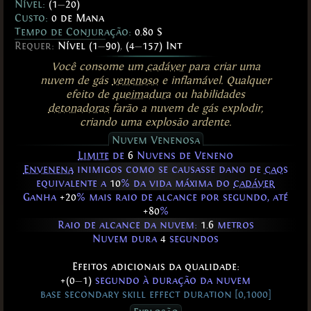
Nível:
(1
—
20)
Custo:
0 de Mana
Tempo de Conjuração:
0.80 S
Requer:
Nível (1
—
90)
,
(4
—
157) Int
Você consome um
cadáver
para criar uma
nuvem de gás
venenoso
e inflamável. Qualquer
efeito de
queimadura
ou habilidades
detonadoras
farão a nuvem de gás explodir,
criando uma explosão ardente.
Nuvem Venenosa
Limite
de
6
Nuvens de Veneno
Envenena
inimigos como se causasse dano de
caos
equivalente a
10
% da vida máxima do
cadáver
Ganha
+20
% mais raio de alcance por segundo, até
+80
%
Raio de alcance da nuvem:
1.6
metros
Nuvem dura
4
segundos
Efeitos adicionais da qualidade:
+(0
—
1)
segundo à duração da nuvem
base secondary skill effect duration [0,1000]