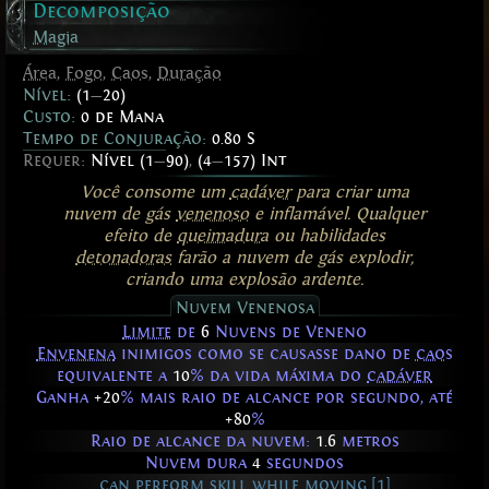
Decomposição
Magia
Área
,
Fogo
,
Caos
,
Duração
Nível:
(1
—
20)
Custo:
0 de Mana
Tempo de Conjuração:
0.80 S
Requer:
Nível (1
—
90)
,
(4
—
157) Int
Você consome um
cadáver
para criar uma
nuvem de gás
venenoso
e inflamável. Qualquer
efeito de
queimadura
ou habilidades
detonadoras
farão a nuvem de gás explodir,
criando uma explosão ardente.
Nuvem Venenosa
Limite
de
6
Nuvens de Veneno
Envenena
inimigos como se causasse dano de
caos
equivalente a
10
% da vida máxima do
cadáver
Ganha
+20
% mais raio de alcance por segundo, até
+80
%
Raio de alcance da nuvem:
1.6
metros
Nuvem dura
4
segundos
can perform skill while moving [1]