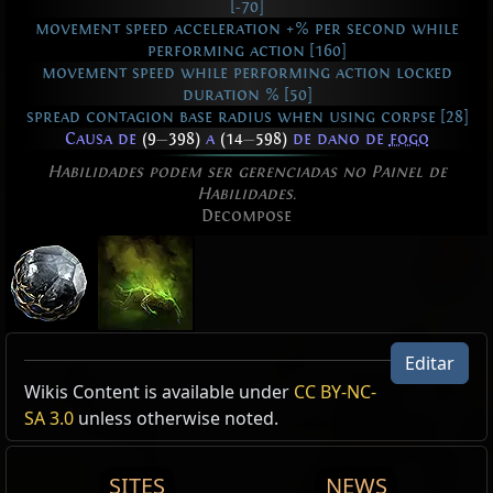
[-70]
movement speed acceleration +% per second while
performing action [160]
movement speed while performing action locked
duration % [50]
spread contagion base radius when using corpse [28]
Causa de
(9
—
398)
a
(14
—
598)
de dano de
fogo
Habilidades podem ser gerenciadas no Painel de
Habilidades.
Decompose
Decomposição
Editar
Magia
Active Type: Spell, Damage, Area, Trappable,
Active Type: Spell, Damage, Area, Trappable,
Wikis Content is available under
Passagem dos Cadáveres
CC BY-NC-
Grevas de Ferro
Totemable, Mineable, AreaSpell, Chaos,
Totemable, Mineable, AreaSpell, Chaos,
SA 3.0
unless otherwise noted.
Requer:
Nível 11
,
17 For
Área
,
Ativação
,
Fogo
,
Caos
,
Duração
Nível:
(1
—
20)
UsableWhileMoving, Duration, CreatesGroundEffect,
UsableWhileMoving, Duration, CreatesGroundEffect,
Concede Habilidade: Nível 4
Custo:
0 de Mana
Decomposição
Limit, TargetsDestructibleCorpses, Fire, Triggerable
Limit, TargetsDestructibleCorpses, Fire, Triggerable,
SITES
NEWS
Tempo de Conjuração:
0.80 S