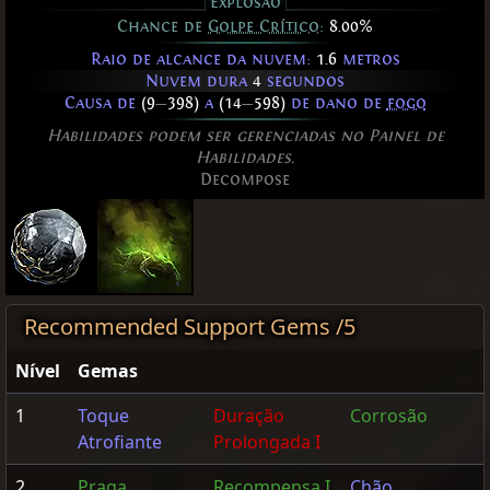
Explosão
Chance de
Golpe Crítico
:
8.00%
Raio de alcance da nuvem:
1.6
metros
Nuvem dura
4
segundos
Causa de
(9
—
398)
a
(14
—
598)
de dano de
fogo
Habilidades podem ser gerenciadas no Painel de
Habilidades.
Decompose
Recommended Support Gems /5
Nível
Gemas
1
Toque
Duração
Corrosão
Atrofiante
Prolongada I
2
Praga
Recompensa I
Chão