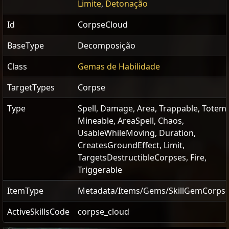
Limite
,
Detonação
Id
CorpseCloud
BaseType
Decomposição
Class
Gemas de Habilidade
TargetTypes
Corpse
Type
Spell, Damage, Area, Trappable, Totema
Mineable, AreaSpell, Chaos,
UsableWhileMoving, Duration,
CreatesGroundEffect, Limit,
TargetsDestructibleCorpses, Fire,
Triggerable
ItemType
Metadata/Items/Gems/SkillGemCorps
ActiveSkillsCode
corpse_cloud