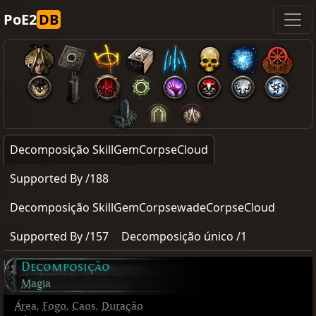
PoE2
DB
Decomposição SkillGemCorpseCloud
Supported By /188
Decomposição SkillGemCorpsewadeCorpseCloud
Supported By /157
Decomposição único /1
Decomposição
Magia
Área
,
Fogo
,
Caos
,
Duração