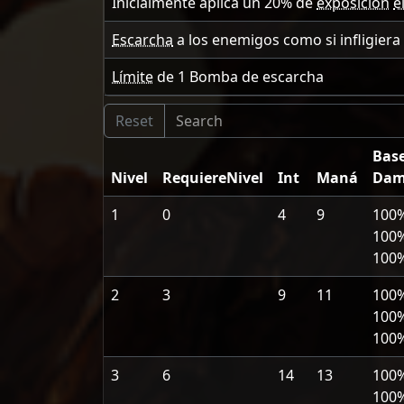
Inicialmente aplica un
20
% de
exposición
e
Escarcha
a los enemigos como si infligier
Límite
de
1
Bomba de escarcha
Bas
Nivel
RequiereNivel
Int
Maná
Dam
1
0
4
9
100
100
100
2
3
9
11
100
100
100
3
6
14
13
100
100