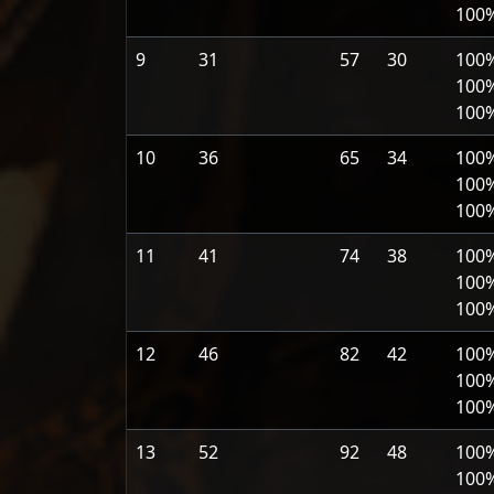
100
9
31
57
30
100
100
100
10
36
65
34
100
100
100
11
41
74
38
100
100
100
12
46
82
42
100
100
100
13
52
92
48
100
100