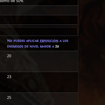
máximo de
50
%
No puedes aplicar
exposición
a los
enemigos de nivel mayor a
20
20
23
25