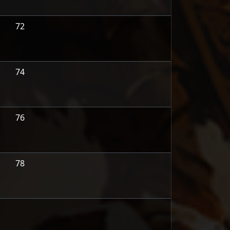
72
74
76
78