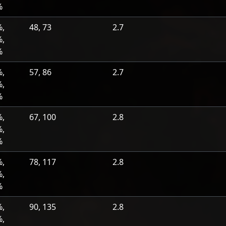
%
%,
48, 73
2.7
%,
%
%,
57, 86
2.7
%,
%
%,
67, 100
2.8
%,
%
%,
78, 117
2.8
%,
%
%,
90, 135
2.8
%,