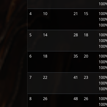
100
4
10
21
15
100
100
100
5
14
28
18
100
100
100
6
18
35
20
100
100
100
7
22
41
23
100
100
100
8
26
48
26
100
100