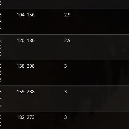
%
%,
104, 156
2.9
%,
%
%,
120, 180
2.9
%,
%
%,
138, 208
3
%,
%
%,
159, 238
3
%,
%
%,
182, 273
3
%,