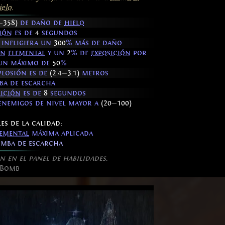
ielo
.
—
358)
de daño de
hielo
ión
es de
4
segundos
 infligiera un
300
% más de daño
ón
elemental
y un
2
% de
exposición
por
 un máximo de
50
%
xplosión es de
(2.4
—
3.1)
metros
a de escarcha
sición
es de
8
segundos
enemigos de nivel mayor a
(20
—
100)
es de la calidad:
lemental
máxima aplicada
mba de escarcha
n en el panel de habilidades.
 Bomb