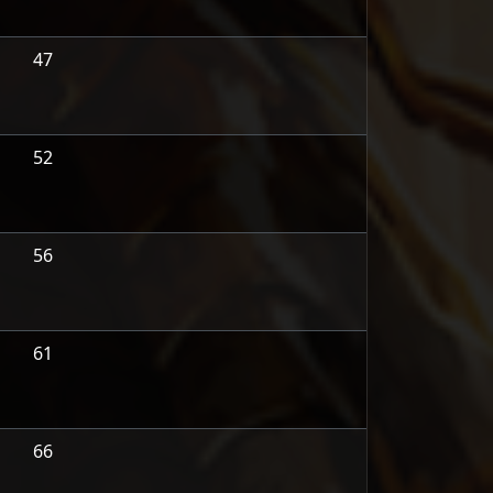
47
52
56
61
66