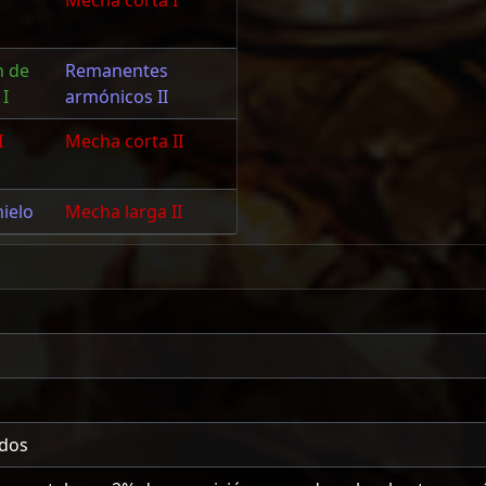
Mecha corta I
n de
Remanentes
 I
armónicos II
I
Mecha corta II
hielo
Mecha larga II
dos