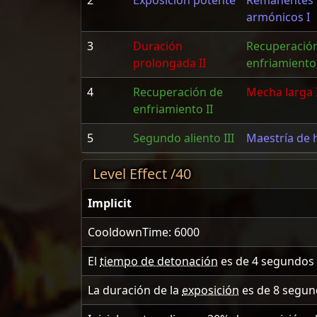
2
Exposición potente
Remanentes
armónicos I
3
Duración
Recuperació
prolongada II
enfriamiento
4
Recuperación de
Mecha larga 
enfriamiento II
5
Segundo aliento III
Maestría de 
Level Effect /40
Implicit
CooldownTime: 6000
El
tiempo de detonación
es de
4
segundos
La duración de la
exposición
es de
8
segun