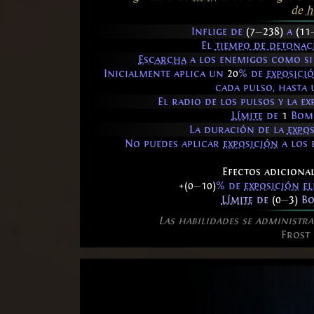
de
h
Inflige de
(7
—
238)
a
(11
El
tiempo de detonac
Escarcha
a los enemigos como si
Inicialmente aplica un
20
% de
exposici
cada pulso, hasta
El radio de los pulsos y la e
Límite
de
1
Bomb
La duración de la
expo
No puedes aplicar
exposición
a los 
Efectos adicional
+(0
—
10)
% de
exposición
e
Límite
de
(0
—
3)
Bo
Las habilidades se administra
Frost