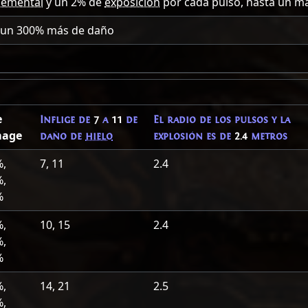
lemental
y un
2
% de
exposición
por cada pulso, hasta un 
a un
300
% más de daño
e
Inflige de
7
a
11
de
El radio de los pulsos y la
age
daño de
hielo
explosión es de
2.4
metros
%,
7, 11
2.4
%,
%
%,
10, 15
2.4
%,
%
%,
14, 21
2.5
%,