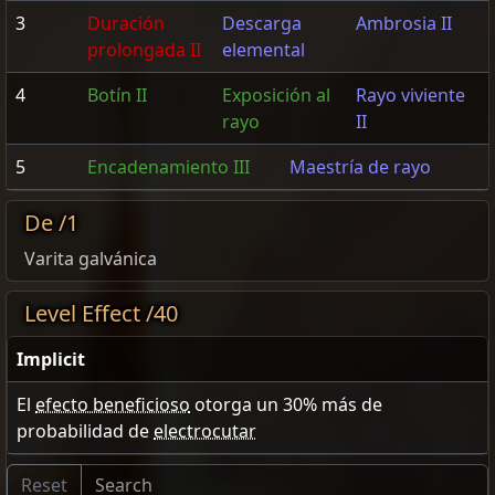
3
Duración
Descarga
Ambrosia II
prolongada II
elemental
4
Botín II
Exposición al
Rayo viviente
rayo
II
5
Encadenamiento III
Maestría de rayo
De /1
Varita galvánica
Level Effect /40
Implicit
El
efecto beneficioso
otorga un
30
% más de
probabilidad de
electrocutar