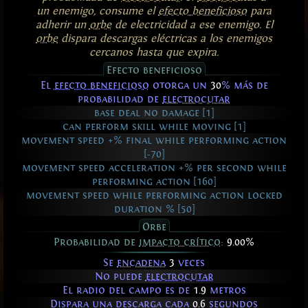
un enemigo, consume el
efecto beneficioso
para
adherir un
orbe
de electricidad a ese enemigo. El
orbe
dispara descargas eléctricas a los enemigos
cercanos hasta que expira.
Efecto beneficioso
El
efecto beneficioso
otorga un
30
% más de
probabilidad de
electrocutar
base deal no damage [1]
can perform skill while moving [1]
movement speed +% final while performing action
[-70]
movement speed acceleration +% per second while
performing action [160]
movement speed while performing action locked
duration % [50]
Orbe
Probabilidad de
impacto crítico
:
9.00%
Se
encadena
3
veces
No puede
electrocutar
El radio del campo es de
1.9
metros
Dispara una descarga cada
0.6
segundos