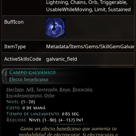
Lightning, Chains, Orb, Triggerable,
UsableWhileMoving, Limit, Sustained
BuffIcon
ItemType
Metadata/Items/Gems/SkillGemGalvani
ActiveSkillsCode
galvanic_field
Campo galvánico
Efecto beneficioso
Hechizo
,
AdE
,
Sostenida
,
Rayo
,
Duración
,
Encadenamiento
,
Orbe
Nivel:
(1
—
20)
Costo:
0 de maná
Tiempo de lanzamiento:
0.65 seg
Requiere:
Nivel (1
—
90)
,
(4
—
157) Int
Ganas un
efecto beneficioso
que aumenta tu
probabilidad de
electrocutar
. Si
electrocutas
a