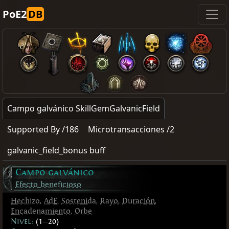
PoE2
DB
Campo galvánico SkillGemGalvanicField
Supported By /186
Microtransacciones /2
galvanic_field_bonus buff
Campo galvánico
Efecto beneficioso
Hechizo
,
AdE
,
Sostenida
,
Rayo
,
Duración
,
Encadenamiento
,
Orbe
Nivel:
(1
—
20)