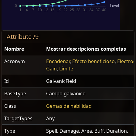
Attribute /9
Nombre
Mostrar descripciones completas
Acronym
Encadenar
,
Efecto beneficioso
,
Electro
Gain
,
Límite
Id
GalvanicField
BaseType
Campo galvánico
Class
Gemas de habilidad
TargetTypes
Any
Type
Spell, Damage, Area, Buff, Duration,