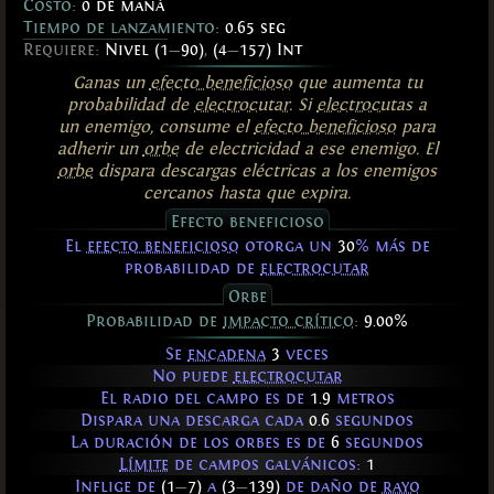
Costo:
0 de maná
Tiempo de lanzamiento:
0.65 seg
Requiere:
Nivel (1
—
90)
,
(4
—
157) Int
Ganas un
efecto beneficioso
que aumenta tu
probabilidad de
electrocutar
. Si
electrocutas
a
un enemigo, consume el
efecto beneficioso
para
adherir un
orbe
de electricidad a ese enemigo. El
orbe
dispara descargas eléctricas a los enemigos
cercanos hasta que expira.
Efecto beneficioso
El
efecto beneficioso
otorga un
30
% más de
probabilidad de
electrocutar
Orbe
Probabilidad de
impacto crítico
:
9.00%
Se
encadena
3
veces
No puede
electrocutar
El radio del campo es de
1.9
metros
Dispara una descarga cada
0.6
segundos
La duración de los orbes es de
6
segundos
Límite
de campos galvánicos:
1
Inflige de
(1
—
7)
a
(3
—
139)
de daño de
rayo