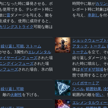
内になった時に爆発させる。ボ
時間中に敵が
カリン
も使用できる。テレポート時に
レポート時に対象は
敵に
雷
ダメージを与える。敵を
を与え、
串刺し
を付
生成する。使用に成功すると、
カリングストライク
可能な敵は
ショックウェーブト
,
繰り返し可能
,
ストーム
アタック
,
トーテム
,
がせる。3属性の
エレメンタル
トーテム
を立て、そ
ァイヤーインフューズ
された場
繰り返しダメージを
ニングインフューズ
された場
れた時に噴出し、そ
ンフューズ
された場合、氷の隕
体は
ギザギザ領域
を
態で使用することが
ハイポサーミア
,
繰り返し可能
スペル
,
範囲効果
,
冷
、敵の
火
耐性
を下げる。
範囲内の敵を
呪い
、
エレメンタルウィー