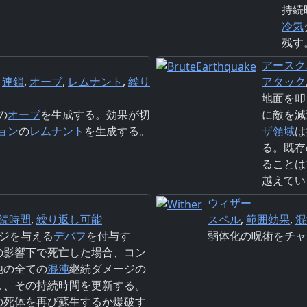
持続
冷気
残す
アースク
,
連鎖
,
オーブ
,
レムナント
,
繰り
アタック
地面を叩
の
オーブ
を生成する。効果が切
に敵を減
ョン
の
レムナント
を生成する。
ザ領域
は
る。既存
ることは
越えてい
ウィザー
続時間
,
繰り返し可能
スペル
,
範囲効果
,
混
ジを与える
デバフ
を付与す
弱体化の呪術をチャ
の影響下で死亡した場合、コン
他の全ての
混沌
継続ダメージの
し、その持続時間を更新する。
の死体を再び蘇生するか爆破す