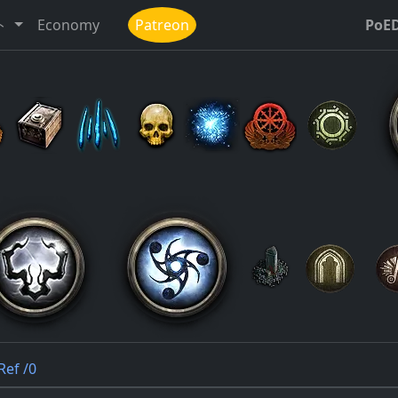
ト
Economy
Patreon
PoE
Ref /0