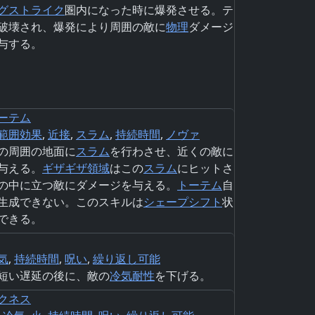
グストライク
圏内になった時に爆発させる。テ
破壊され、爆発により周囲の敵に
物理
ダメージ
与する。
ーテム
範囲効果
,
近接
,
スラム
,
持続時間
,
ノヴァ
の周囲の地面に
スラム
を行わさせ、近くの敵に
与える。
ギザギザ領域
はこの
スラム
にヒットさ
の中に立つ敵にダメージを与える。
トーテム
自
生成できない。このスキルは
シェープシフト
状
できる。
気
,
持続時間
,
呪い
,
繰り返し可能
短い遅延の後に、敵の
冷気
耐性
を下げる。
クネス