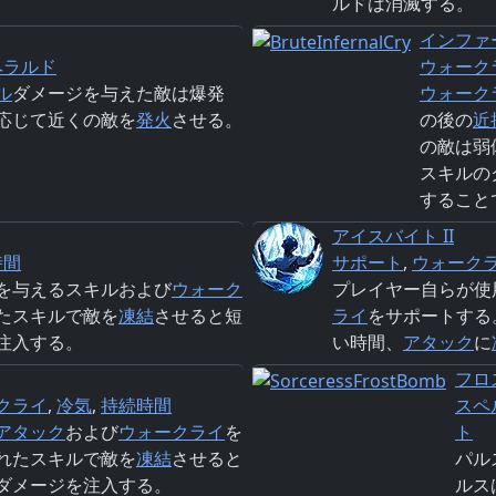
ルドは消滅する。
インファ
ヘラルド
ウォーク
ル
ダメージを与えた敵は爆発
ウォーク
応じて近くの敵を
発火
させる。
の後の
近
の敵は弱
スキルの
すること
アイスバイト II
時間
サポート
,
ウォーク
を与えるスキルおよび
ウォーク
プレイヤー自らが使
たスキルで敵を
凍結
させると短
ライ
をサポートする
注入する。
い時間、
アタック
に
フロ
クライ
,
冷気
,
持続時間
スペ
アタック
および
ウォークライ
を
ト
れたスキルで敵を
凍結
させると
パル
ダメージを注入する。
ルス