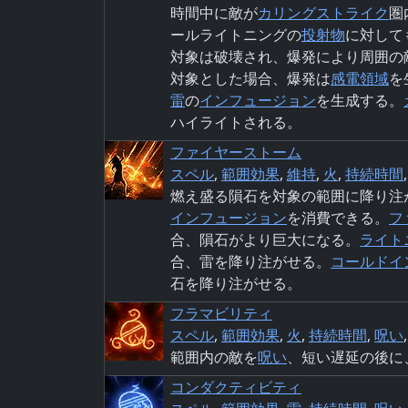
時間中に敵が
カリングストライク
圏
ールライトニングの
投射物
に対して
対象は破壊され、爆発により周囲の
対象とした場合、爆発は
感電領域
を
雷
の
インフュージョン
を生成する。
ハイライトされる。
ファイヤーストーム
スペル
,
範囲効果
,
維持
,
火
,
持続時間
燃え盛る隕石を対象の範囲に降り注
インフュージョン
を消費できる。
フ
合、隕石がより巨大になる。
ライト
合、雷を降り注がせる。
コールドイ
石を降り注がせる。
フラマビリティ
スペル
,
範囲効果
,
火
,
持続時間
,
呪い
範囲内の敵を
呪い
、短い遅延の後に
コンダクティビティ