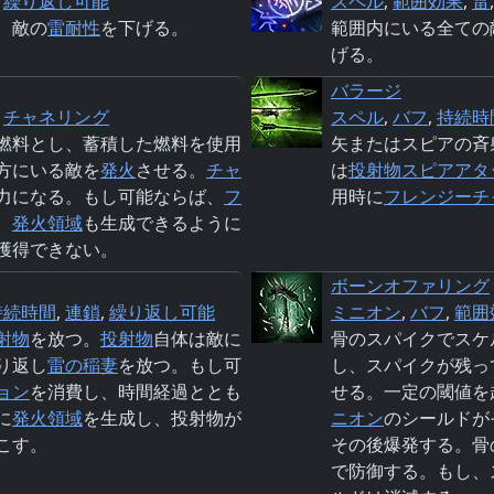
,
繰り返し可能
スペル
,
範囲効果
,
雷
、敵の
雷
耐性
を下げる。
範囲内にいる全ての
げる。
バラージ
,
チャネリング
スペル
,
バフ
,
持続時
燃料とし、蓄積した燃料を使用
矢またはスピアの斉
方にいる敵を
発火
させる。
チャ
は
投射物
スピア
アタ
力になる。もし可能ならば、
フ
用時に
フレンジーチ
、
発火領域
も生成できるように
獲得できない。
ボーンオファリング
持続時間
,
連鎖
,
繰り返し可能
ミニオン
,
バフ
,
範囲
射物
を放つ。
投射物
自体は敵に
骨のスパイクでスケ
り返し
雷の稲妻
を放つ。もし可
し、スパイクが残っ
ョン
を消費し、時間経過ととも
せる。一定の閾値を
に
発火領域
を生成し、投射物が
ニオン
のシールドが
こす。
その後爆発する。骨
で防御する。もし、