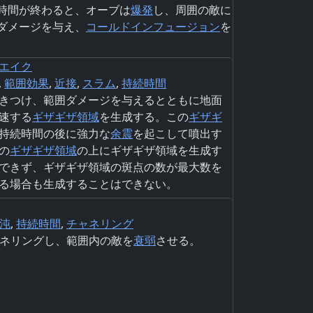
時間が終わると、オーブは
爆発
し、周囲の敵に
ダメージを与え、
コールド
インフュージョン
を
。
エイク
,
範囲効果
,
近接
,
スラム
,
持続時間
きつけ、範囲ダメージを与えるとともに地面
速する
ギザギザ領域
を生成する。この
ギザギ
持続時間の後に強力な
余震
を起こして噴出す
の
ギザギザ領域
の上にギザギザ領域を生成す
できず、ギザギザ領域の斑点の数が最大数を
る場合も生成することはできない。
沌
,
持続時間
,
チャネリング
ネリングし、範囲内の敵を
衰弱
させる。