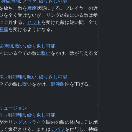
,
持続時間
,
ノヴァ
,
繰り返し可能
を放ち、敵を
麻痺
状態にする。プレイヤーの近
ジを全く受けないが、リングの端にいる敵は受
に上昇する。
ヒット
を受けた敵は短い間、全て
麻痺
を受けるようになる。
続時間
,
呪い
,
繰り返し可能
内にいる全ての敵に
呪い
をかけ、敵が与えるダ
。
沌
,
持続時間
,
呪い
,
繰り返し可能
全ての敵に
呪い
をかけ、
混沌
耐性
を下げる。
リュージョン
理
,
持続時間
,
繰り返し可能
が
カリングストライク
圏内の敵の体内にテレポ
しく爆発させる。または
デバフ
を付与し、持続