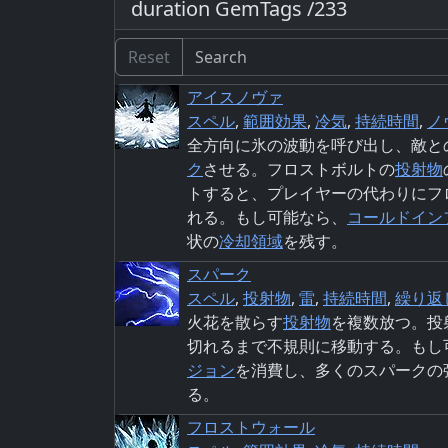
duration GemTags /233
Reset
アイスノヴァ
スペル
,
範囲効果
,
冷気
,
持続時間
,
ノ
全方向に氷の波動を呼び出し、敵と
ク
させる。フロストボルトの
投射物
トすると、プレイヤーの代わりにフ
れる。もし可能なら、
コールド
イン
状の
冷却領域
を残す。
スパーク
スペル
,
投射物
,
雷
,
持続時間
,
繰り返
火花を散らす
投射物
を複数放つ。投
切れるまで不規則に移動する。もし
ジョン
を消費し、多くのスパークの
る。
フロストウォール