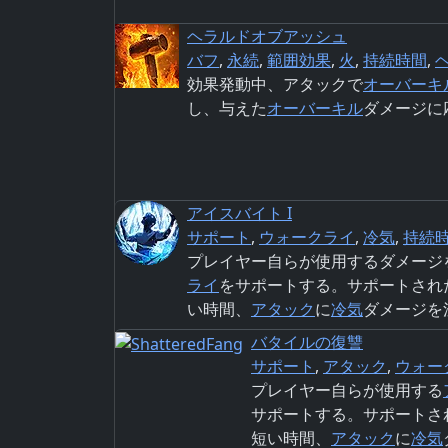
ヘラルドオブアッシュ
バフ
,
永続
,
範囲効果
,
火
,
持続時間
,
効果発動中、アタックで
オーバーキ
し、与えた
オーバーキル
ダメージに
アイスバイト I
サポート
,
ウォークライ
,
冷気
,
持続
プレイヤー自らが使用するダメージ
ライ
をサポートする。サポートされ
い時間、
アタック
に
冷気
ダメージを
バタイルの復讐
サポート
,
アタック
,
ウォー
プレイヤー自らが使用する
サポートする。サポートさ
短い時間、
アタック
に
冷気