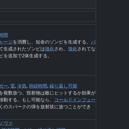
時間
ャージ
を消費し、短命のゾンビを生成する。
パ
て生成されたゾンビは
強化
され、
強化
されてな
ビを追加で2体生成する。
ガー
,
雷
,
冷気
,
持続時間
,
繰り返し可能
を複数放つ。投射物は敵にヒットするか効果が
移動する。もし可能なら、
コールド
インフュー
くのスパークの弾を放射状に放つことができ
ノヴァ