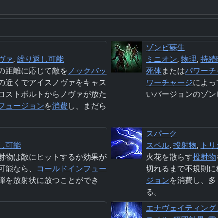
ゾンビ蘇生
ヴァ
,
繰り返し可能
ミニオン
,
物理
,
持続
の距離に応じて敵を
ノックバッ
死体
または
パワーチ
の近くでアイスノヴァをキャス
ワーチャージ
によっ
ロストボルトからノヴァが放た
いバージョンのゾン
フュージョン
を
消費
し、まだら
スパーク
し可能
スペル
,
投射物
,
トリ
射物は敵にヒットするか効果が
火花を散らす
投射物
可能なら、
コールド
インフュー
切れるまで不規則に
弾を放射状に放つことができ
ジョン
を消費し、多
る。
エナヴェイティング