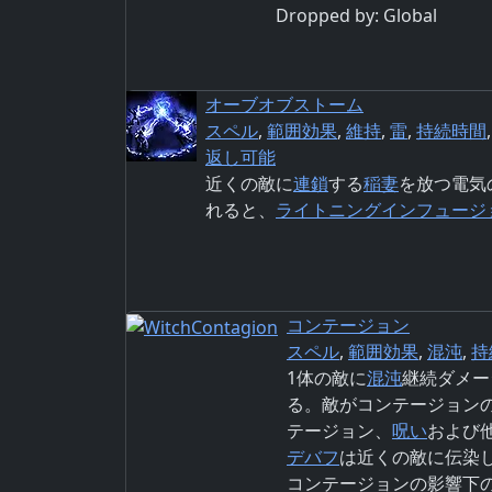
Dropped by:
Global
オーブオブストーム
スペル
,
範囲効果
,
維持
,
雷
,
持続時間
返し可能
近くの敵に
連鎖
する
稲妻
を放つ電気
れると、
ライトニングインフュージ
コンテージョン
スペル
,
範囲効果
,
混沌
,
持
1体の敵に
混沌
継続ダメー
る。敵がコンテージョン
テージョン、
呪い
および
デバフ
は近くの敵に伝染
コンテージョンの影響下