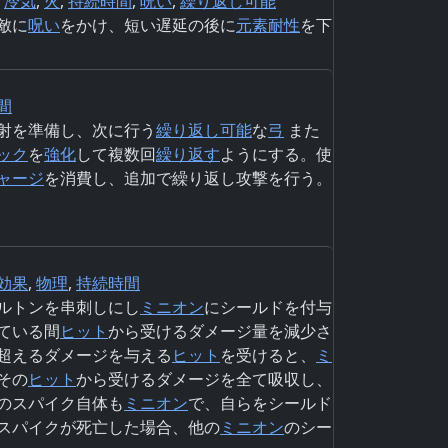
,
冷気
,
火
,
持続時間
,
呪い
,
繰り返し可能
敵に
呪い
をかけ、短い遅延の後に
元素
耐性
を下
間
射を準備し、次に行う
繰り返し可能
な
弓
また
ック
を
強化
して複数回
繰り返す
ようにする。使
ャージ
を消費し、追加で繰り返し攻撃を行う。
効果
,
物理
,
持続時間
ルトンを串刺しにし
ミニオン
にシールドを付与
ている間
ヒット
から受けるダメージ量を減少さ
超えるダメージを与える
ヒット
を受けると、
ミ
その
ヒット
から受けるダメージを全て吸収し、
のスパイク自体も
ミニオン
で、自らをシールド
スパイクが死亡した場合、他の
ミニオン
のシー