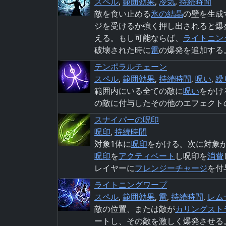
スペル
,
範囲効果
,
冷気
,
持続時間
敵を食い止める
氷の結晶
の壁を生成
ジを受けるか強く押し出されると爆
える。もし可能ならば、
ライトニン
破壊された時に
雷
の爆発を追加する
テンポラルチェーン
スペル
,
範囲効果
,
持続時間
,
呪い
,
繰
範囲内にいる全ての敵に
呪い
をかけ
の敵に付与したその他のエフェクト
スナイパーの呪印
呪印
,
持続時間
対象1体に
呪印
をかける。次に対象
呪印
を
アクティベート
し呪印を
消費
レイヤーに
フレンジーチャージ
を付
ライトニングワープ
スペル
,
範囲効果
,
雷
,
持続時間
,
レム
敵の位置、または敵が
カリングスト
ートし、その敵を激しく爆発させる