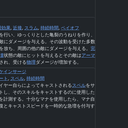
囲効果
,
近接
,
スラム
,
持続時間
,
ペイオフ
を行い、ゆっくりとした亀裂のうねりを作り、
敵にダメージを与える。その波動を受けた多数
を放ち、周囲の他の敵にダメージを与える。
完
壊
状態の敵にヒットを与えるとその敵は
アーマ
され、受ける
物理
ダメージが増加する。
ケインサージ
ート
,
スペル
,
持続時間
イヤー自らによってキャストされる
スペル
をサ
トし、そのスキルをキャストするのに使用した
を計測する。十分なマナを使用したら、マナ自
復とキャストスピードを一時的な急増を付与す