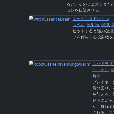
ると、その
ミニオン
また
ョンを伝染させる。
エッセンスドレイン
スペル
,
投射物
,
混沌
,
ヒットすると強力な
混
フを付与する投射物を
スパイラリ
ミニオン
,
時間
プレイヤー
飛び回り、
を与える。
在下
にいる
が、群れ全
される。
コ