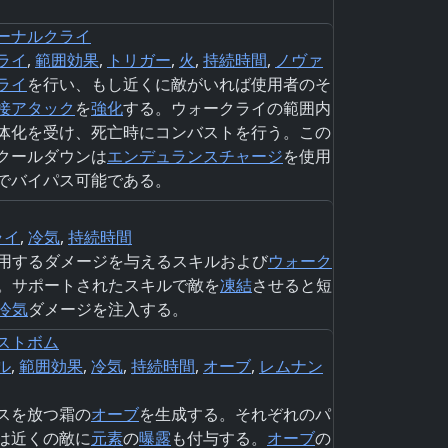
ーナルクライ
ライ
,
範囲効果
,
トリガー
,
火
,
持続時間
,
ノヴァ
ライ
を行い、もし近くに敵がいれば使用者のそ
接
アタック
を
強化
する。ウォークライの範囲内
体化を受け、死亡時にコンバストを行う。この
クールダウンは
エンデュランスチャージ
を使用
でバイパス可能である。
ライ
,
冷気
,
持続時間
用するダメージを与えるスキルおよび
ウォーク
。サポートされたスキルで敵を
凍結
させると短
冷気
ダメージを注入する。
ストボム
ル
,
範囲効果
,
冷気
,
持続時間
,
オーブ
,
レムナン
スを放つ霜の
オーブ
を生成する。それぞれのパ
は近くの敵に
元素
の
曝露
も付与する。
オーブ
の