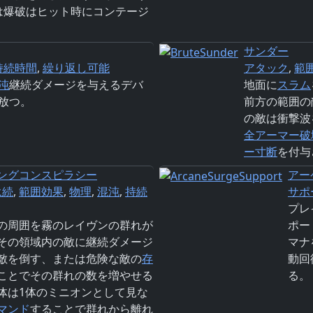
は爆破はヒット時にコンテージ
サンダー
持続時間
,
繰り返し可能
アタック
,
範
沌
継続ダメージを与えるデバ
地面に
スラム
放つ。
前方の範囲の
の敵は衝撃波
全アーマー破
ー寸断
を付与
ングコンスピラシー
アー
永続
,
範囲効果
,
物理
,
混沌
,
持続
サポ
プレ
の周囲を霧のレイヴンの群れが
ポー
その領域内の敵に継続ダメージ
マナ
敵を倒す、または危険な敵の
存
動回
ことでその群れの数を増やせる
る。
体は1体のミニオンとして見な
マンド
することで群れから離れ