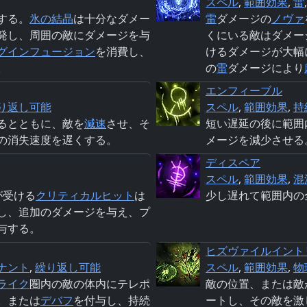
スペル
,
範囲効果
,
雷
する。
氷の結晶
は十分なダメー
雷
ダメージの
ノヴァ
発し、周囲の敵にダメージを与
くにいる敵はダメー
グ
インフュージョン
を消費し、
けるダメージが大幅
。
の
雷
ダメージにより
エンフィーブル
り返し可能
スペル
,
範囲効果
,
持
るとともに、敵を
減速
させ、そ
短い遅延の後に範囲
の消失速度を遅くする。
メージを減少させる
ディスペア
スペル
,
範囲効果
,
混
が受ける
クリティカルヒット
は
少し遅れて範囲内の
し、追加のダメージを与え、プ
与する。
ヒズヴァイルイント
ナント
,
繰り返し可能
スペル
,
範囲効果
,
物
ライク
圏内の敵の体内にテレポ
敵の位置、または敵
。または
デバフ
を付与し、持続
ートし、その敵を激