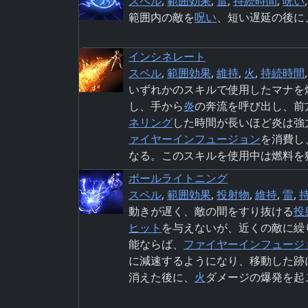
スペル
,
範囲効果
,
雷
,
持続時間
,
呪い
範囲内の敵を
呪い
、短い遅延の後に
インシネレート
スペル
,
範囲効果
,
維持
,
火
,
持続時間
いずれかのスキルで使用したマナを
し、手から
炎
の奔流を呼び出し、前
ネリング
した時間が長いほど炎は強
ァイヤー
インフュージョン
を消費し
なる。このスキルを使用中は燃料を
ボールライトニング
スペル
,
範囲効果
,
投射物
,
維持
,
雷
,
動きが遅く、敵の間をすり抜ける
投
ヒット
を与えないが、近くの敵に繰
能ならば、
ファイヤー
インフュージ
に減速するようになり、移動した跡
消えた後に、
火
ダメージの爆発を起