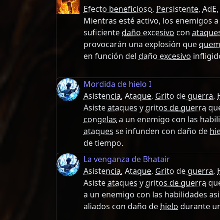
Efecto beneficioso
,
Persistente
,
AdE
Mientras esté activo, los enemigos a l
suficiente
daño excesivo
con
ataque
provocarán una explosión que
quem
en función del
daño excesivo
infligid
Mordida de hielo I
Asistencia
,
Ataque
,
Grito de guerra
,
Asiste
ataques
y
gritos de guerra
que
congelas
a un enemigo con las habili
ataques
se infunden con daño de
hi
de tiempo.
La venganza de Bhatair
Asistencia
,
Ataque
,
Grito de guerra
,
Asiste
ataques
y
gritos de guerra
que
a un enemigo con las habilidades asist
aliados con daño de
hielo
durante un