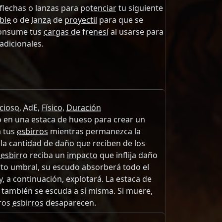
flechas o lanzas para
potenciar
tu siguiente
ble
o de
lanza
de
proyectil
para que se
Consume tus
cargas de frenesí
al usarse para
adicionales.
icioso
,
AdE
,
Físico
,
Duración
 en una estaca de hueso para crear un
a tus
esbirros
mientras permanezca la
 la cantidad de daño que reciben de los
n
esbirro
reciba un
impacto
que inflija daño
rto umbral, su escudo absorberá todo el
y, a continuación, explotará. La estaca de
 también se escuda a sí misma. Si muere,
tros
esbirros
desaparecen.