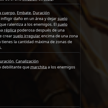
a cuerpo
,
Embate
,
Duración
 infligir daño en un área y dejar
suelo
 que ralentiza a los enemigos. El
suelo
na
réplica
poderosa después de una
e crear
suelo irregular
encima de una zona
ya tienes la cantidad máxima de zonas de
s.
uración
,
Canalización
o debilitante que
marchita
a los enemigos