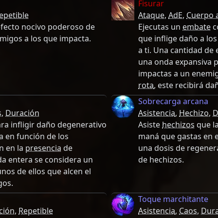
Fisurar
epetible
Ataque
,
AdE
,
Cuerpo 
efecto nocivo poderoso de
Ejecutas un
embate
c
migos a los que impacta.
que inflige daño a lo
a ti. Una cantidad de
una onda expansiva pa
impactas a un enemi
rota
, este recibirá d
Sobrecarga arcana
s
,
Duración
Asistencia
,
Hechizo
,
D
a infligir daño degenerativo
Asiste
hechizos
que la
 en función de los
maná que gastas en el
n en la
presencia
de
una dosis de regener
da entera se considera un
de hechizos.
nos de ellos que alcen el
gos.
Toque marchitante
ción
,
Repetible
Asistencia
,
Caos
,
Dura