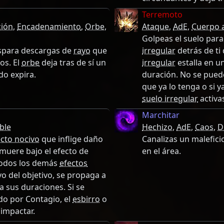
Terremoto
ión
,
Encadenamiento
,
Orbe
,
Ataque
,
AdE
,
Cuerpo 
Golpeas el suelo para
ispara descargas de
rayo
que
irregular
detrás de ti
os. El
orbe
deja tras de sí un
irregular
estalla en u
o expira.
duración. No se pued
que ya lo tenga o si 
suelo irregular
activa
Marchitar
ble
Hechizo
,
AdE
,
Caos
,
D
ecto nocivo
que inflige daño
Canalizas un malefici
muere bajo el efecto de
en el área.
 todos los demás
efectos
o del objetivo, se propaga a
a sus duraciones. Si se
do por Contagio, el
esbirro
o
 impactar.