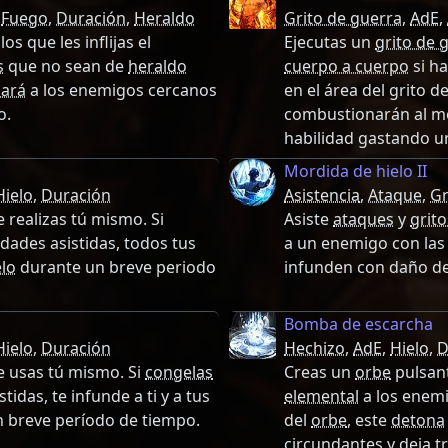
,
Fuego
,
Duración
,
Heraldo
Grito de guerra
,
AdE
,
os que les inflijas el
Ejecutas un
grito de 
s
que no sean de
heraldo
cuerpo a cuerpo
si h
ará
a los enemigos cercanos
en el área del grito d
o.
combustionarán al mor
habilidad gastando 
Mordida de hielo II
Hielo
,
Duración
Asistencia
,
Ataque
,
Gr
 realizas tú mismo. Si
Asiste
ataques
y
grit
dades asistidas, todos tus
a un enemigo con las 
elo
durante un breve periodo
infunden con daño d
Bomba de escarcha
Hielo
,
Duración
Hechizo
,
AdE
,
Hielo
,
D
 usas tú mismo. Si
congelas
Creas un
orbe
pulsant
idas, te infunde a ti y a tus
elemental
a los enemi
 breve período de tiempo.
del
orbe
, este
detona
circundantes y deja t