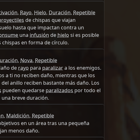
tivación
,
Rayo
,
Hielo
,
Duración
,
Repetible
proyectiles
de chispas que viajan
 suelo hasta que impactan contra un
onsume
una
infusión
de
hielo
si es posible
 chispas en forma de círculo.
uración
,
Nova
,
Repetible
daño de
rayo
para
paralizar
a los enemigos.
 a ti no reciben daño, mientras que los
del anillo reciben bastante más daño. Los
s
pueden quedarse
paralizados
por todo el
 una breve duración.
ón
,
Maldición
,
Repetible
objetivos en un área tras una pequeña
ijan menos daño.