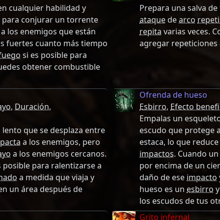
 cualquier habilidad y
Prepara una salva de 
 para conjurar un torrente
ataque
de
arco
repeti
a los enemigos que están
repita
varias veces. 
más fuertes cuanto más tiempo
agregar repeticiones 
fuego
si es posible para
uedes obtener combustible
Ofrenda de hueso
ayo
,
Duración
,
Esbirro
,
Efecto benef
Empalas un esqueleto
lento que se desplaza entre
escudo que protege 
pacta
a los enemigos, pero
estaca, lo que reduce
ayo
a los enemigos cercanos.
impactos
. Cuando u
s posible para ralentizarse a
por encima de un cie
mado
a medida que viaja y
daño de ese
impacto
en un área después de
hueso es un
esbirro
y
los escudos de tus o
Grito infernal