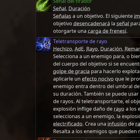
Señal del tirador
Señal
,
Duración
Señalas
a un objetivo. El siguiente
im
objetivo
desencadenará
la
señal
para
otorgarte una
carga de frenesí
.
Teletransporte de rayo
Hechizo
,
AdE
,
Rayo
,
Duración
,
Reman
Selecciona a un enemigo para, o bie
del cuerpo del objetivo si se encuen
golpe de gracia
para hacerlo explota
aplicarle un
efecto nocivo
que le pro
enemigo entra dentro del umbral d
su duración. También se puede usar
de rayos. Al teletransportarte, el obje
explosión inflige daño de
rayo
a los 
seleccionas a un enemigo, la explos
electrificado
. Crea una
infusión
de
r
Resalta a los enemigos que pueden r