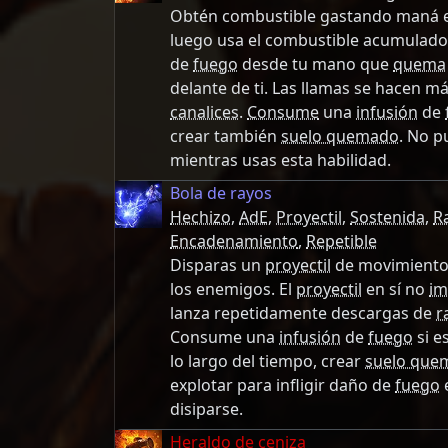
Obtén combustible gastando maná en
luego usa el combustible acumulado
de
fuego
desde tu mano que
quema
delante de ti. Las llamas se hacen 
canalices
.
Consume
una
infusión
de
crear también
suelo quemado
. No p
mientras usas esta habilidad.
Bola de rayos
Hechizo
,
AdE
,
Proyectil
,
Sostenida
,
R
Encadenamiento
,
Repetible
Disparas un
proyectil
de movimiento 
los enemigos. El
proyectil
en sí no
im
lanza repetidamente descargas de
r
Consume una
infusión
de
fuego
si e
lo largo del tiempo, crear
suelo que
explotar para infligir daño de
fuego
disiparse.
Heraldo de ceniza