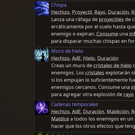
Chispa
Hechizo
,
Proyectil
,
Rayo
,
Duración
,
R
Lanza una ráfaga de
proyectiles
de c
erráticamente por el suelo hasta qu
enemigo o expiran.
Consume
una
in
para disparar muchas chispas en for
Muro de hielo
Hechizo
,
AdE
,
Hielo
,
Duración
Creas un muro de
cristales de hielo
q
enemigos. Los
cristales
explotarán si
si los empujan lo suficientemente fue
enemigos cercanos. Consume una
i
para agregar otra explosión de
rayo
Cadenas temporales
Hechizo
,
AdE
,
Duración
,
Maldición
,
R
Maldice
a todos los enemigos en un
hacer que los otros efectos que ten