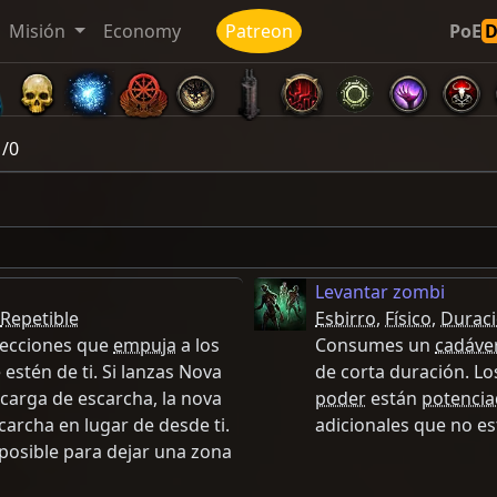
Misión
Economy
Patreon
PoE
 /0
Levantar zombi
Repetible
Esbirro
,
Físico
,
Durac
irecciones que
empuja
a los
Consumes un
cadáve
estén de ti. Si lanzas Nova
de corta duración. Lo
arga de escarcha, la nova
poder
están
potenci
carcha en lugar de desde ti.
adicionales que no e
 posible para dejar una zona