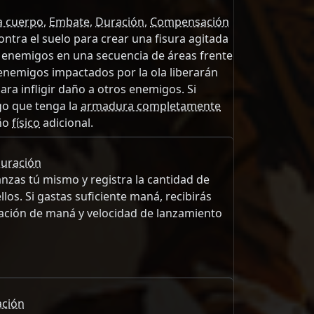
a cuerpo
,
Embate
,
Duración
,
Compensación
ontra el suelo para crear una fisura agitada
s enemigos en una secuencia de áreas frente
 enemigos impactados por la ola liberarán
ra infligir daño a otros enemigos. Si
go que tenga la
armadura completamente
año
físico
adicional.
uración
nzas tú mismo y registra la cantidad de
los. Si gastas suficiente maná, recibirás
ación de maná y velocidad de lanzamiento
ción