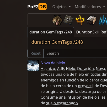
PoE2
DB
Objetos
Modificadores
duration GemTags /248
DurationSkill Ref
duration GemTags /248
Reset
Nova de hielo
Hechizo
,
AdE
,
Hielo
,
Duración
,
Nova
,
Invocas una ola de hielo en todas d
enemigos en función de lo cerca que 
de hielo cerca de un
proyectil
de Desc
se originará desde la descarga de es
Consume
una
infusión
de
hielo
si es
de
suelo escarchado
.