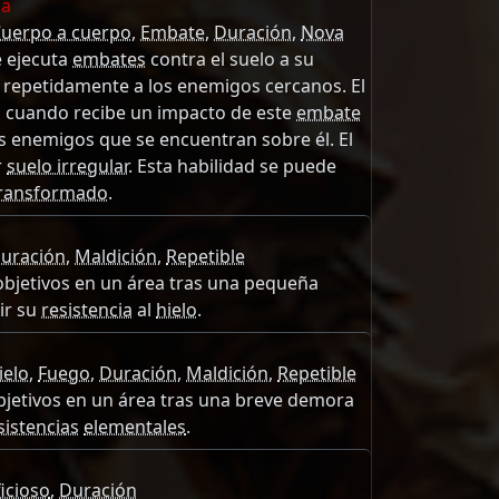
ca
uerpo a cuerpo
,
Embate
,
Duración
,
Nova
 ejecuta
embates
contra el suelo a su
 repetidamente a los enemigos cercanos. El
a cuando recibe un impacto de este
embate
los enemigos que se encuentran sobre él. El
r
suelo irregular
. Esta habilidad se puede
ransformado
.
uración
,
Maldición
,
Repetible
objetivos en un área tras una pequeña
ir su
resistencia
al
hielo
.
ielo
,
Fuego
,
Duración
,
Maldición
,
Repetible
bjetivos en un área tras una breve demora
sistencias
elementales
.
icioso
,
Duración