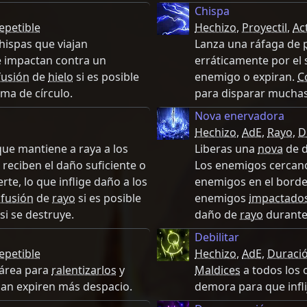
Chispa
epetible
Hechizo
,
Proyectil
,
Ac
hispas que viajan
Lanza una ráfaga de
e impactan contra un
erráticamente por el
fusión
de
hielo
si es posible
enemigo o expiran.
C
ma de círculo.
para disparar muchas
Nova enervadora
Hechizo
,
AdE
,
Rayo
,
D
ue mantiene a raya a los
Liberas una
nova
de 
 reciben el daño suficiente o
Los enemigos cercanos
rte, lo que inflige daño a los
enemigos en el borde 
nfusión
de
rayo
si es posible
enemigos
impactado
si se destruye.
daño de
rayo
durante
Debilitar
epetible
Hechizo
,
AdE
,
Duraci
 área para
ralentizarlos
y
Maldices
a todos los 
gan expiren más despacio.
demora para que infl