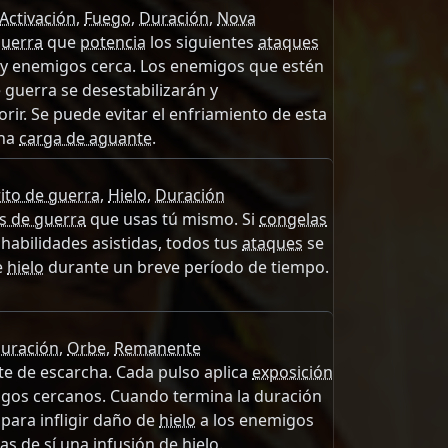
Activación
,
Fuego
,
Duración
,
Nova
guerra
que
potencia
los siguientes
ataques
ay enemigos cerca. Los enemigos que estén
e guerra se desestabilizarán y
ir. Se puede evitar el enfriamiento de esta
una
carga de aguante
.
ito de guerra
,
Hielo
,
Duración
os de guerra
que usas tú mismo. Si
congelas
habilidades asistidas, todos tus
ataques
se
e
hielo
durante un breve período de tiempo.
uración
,
Orbe
,
Remanente
e de escarcha. Cada pulso aplica
exposición
gos cercanos. Cuando termina la duración
para infligir daño de
hielo
a los enemigos
ras de sí una
infusión
de
hielo
.