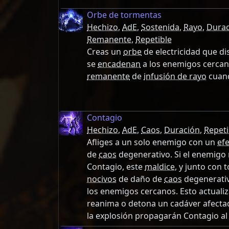
Orbe de tormentas
Hechizo
,
AdE
,
Sostenida
,
Rayo
,
Durac
Remanente
,
Repetible
Creas un
orbe
de electricidad que d
se
encadenan
a los enemigos cercan
remanente
de
infusión de rayo
cuand
Contagio
Hechizo
,
AdE
,
Caos
,
Duración
,
Repeti
Afliges a un solo enemigo con un
ef
de
caos
degenerativo. Si el enemigo 
Contagio, este
maldice
, y junto con
nocivos
de daño de
caos
degenerativ
los enemigos cercanos. Esto actualiz
reanima o detona un cadáver afecta
la explosión propagarán Contagio al