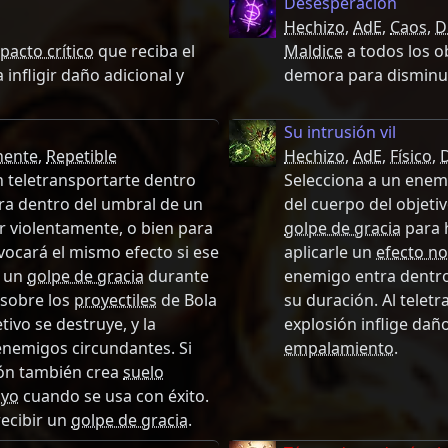
Desesperación
Hechizo
,
AdE
,
Caos
,
D
pacto crítico
que reciba el
Maldice
a todos los o
 infligir daño adicional y
demora para disminu
Su intrusión vil
ente
,
Repetible
Hechizo
,
AdE
,
Físico
,
n teletransportarte dentro
Selecciona a un enemi
tra dentro del umbral de un
del cuerpo del objeti
r violentamente, o bien para
golpe de gracia
para h
vocará el mismo efecto si ese
aplicarle un
efecto no
e un
golpe de gracia
durante
enemigo entra dentr
 sobre los
proyectiles
de Bola
su duración. Al teletr
tivo se destruye, y la
explosión inflige dañ
enemigos circundantes. Si
empalamiento
.
ión también crea
suelo
ayo
cuando se usa con éxito.
ecibir un
golpe de gracia
.