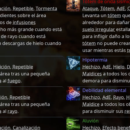
Tótem de onda sísmi
ación
,
Repetible
,
Tormenta
Ataque
,
Tótem
,
AdE
,
C
dientes sobre el área
Levanta un
tótem
que
pos de
infusiones
alrededor para dañar
cho más grande cuando está
suelo irregular
estall
s de rayo cuando está
para infligir daño a 
n descargas de hielo cuando
tótem
no puede crea
usar mientras estás
t
Hipotermia
ición
,
Repetible
Hechizo
,
AdE
,
Hielo
,
D
n área tras una pequeña
Maldices
a todos los 
a
al
fuego
.
demora para disminu
Debilidad elemental
ción
,
Repetible
Hechizo
,
AdE
,
Rayo
,
H
n área tras una pequeña
Maldice
a todos los o
a
al
rayo
.
para disminuir sus
re
Aluvión
ación
,
Canalización
Hechizo
,
Efecto benef