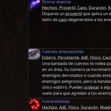
Drenar esencia
Hechizo
,
Proyectil
,
Caos
,
Duración
,
R
Disparas un
proyectil
que aplica un 
daño de
caos
degenerativo a los ene
Cuervos amenazantes
Esbirro
,
Persistente
,
AdE
,
Físico
,
Cao
Una bandada de cuervos te rodea par
en un área. Su número se incrementa
enemigos derrotados o cuando está
enemigos peligrosos, pero la banda
único esbirro. Puedes
ordenar
a algu
vuelo para que agredan a tus enemi
Vulnerabilidad
Hechizo
,
AdE
,
Físico
,
Duración
,
Maldi