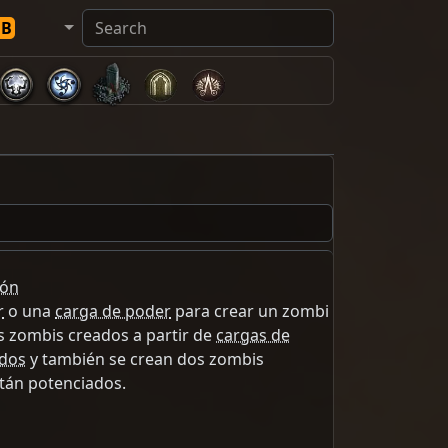
DB
ión
r
o una
carga de poder
para crear un zombi
s zombis creados a partir de
cargas de
ados
y también se crean dos zombis
stán potenciados.