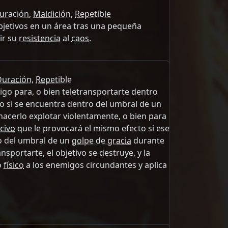
uración
,
Maldición
,
Repetible
bjetivos en un área tras una pequeña
ir su
resistencia
al
caos
.
Duración
,
Repetible
go para, o bien teletransportarte dentro
vo si se encuentra dentro del umbral de un
acerlo explotar violentamente, o bien para
civo
que le provocará el mismo efecto si ese
o del umbral de un
golpe de gracia
durante
ansportarte, el objetivo se destruye, y la
o
físico
a los enemigos circundantes y aplica