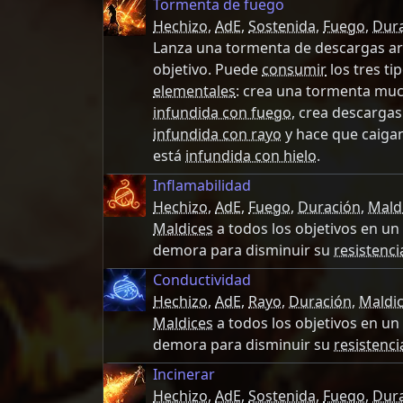
Tormenta de fuego
Hechizo
,
AdE
,
Sostenida
,
Fuego
,
Dur
Lanza una tormenta de descargas ar
objetivo. Puede
consumir
los tres ti
elementales
: crea una tormenta mu
infundida con fuego
, crea descarga
infundida con rayo
y hace que caiga
está
infundida con hielo
.
Inflamabilidad
Hechizo
,
AdE
,
Fuego
,
Duración
,
Mald
Maldices
a todos los objetivos en u
demora para disminuir su
resistenci
Conductividad
Hechizo
,
AdE
,
Rayo
,
Duración
,
Maldi
Maldices
a todos los objetivos en u
demora para disminuir su
resistenci
Incinerar
Hechizo
,
AdE
,
Sostenida
,
Fuego
,
Dur