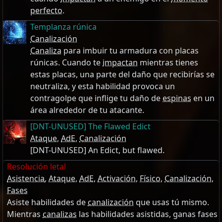
perfecto
.
Templanza rúnica
Canalización
Canaliza
para imbuir tu armadura con placas
rúnicas. Cuando te
impactan
mientras tienes
estas placas, una parte del daño que recibirías se
neutraliza, y esta habilidad provoca un
contragolpe que inflige tu daño de
espinas
en un
área alrededor de tu atacante.
[DNT-UNUSED] The Flawed Edict
Ataque
,
AdE
,
Canalización
[DNT-UNUSED] An Edict, but flawed.
Resolución letal
Asistencia
,
Ataque
,
AdE
,
Activación
,
Físico
,
Canalización
,
Fases
Asiste habilidades de
canalización
que usas tú mismo.
Mientras
canalizas
las habilidades asistidas, ganas fases