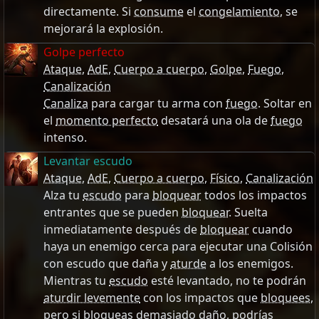
directamente. Si
consume
el
congelamiento
, se
mejorará la explosión.
Golpe perfecto
Ataque
,
AdE
,
Cuerpo a cuerpo
,
Golpe
,
Fuego
,
Canalización
Canaliza
para cargar tu arma con
fuego
. Soltar en
el
momento perfecto
desatará una ola de
fuego
intenso.
Levantar escudo
Ataque
,
AdE
,
Cuerpo a cuerpo
,
Físico
,
Canalización
Alza tu
escudo
para
bloquear
todos los impactos
entrantes que se pueden
bloquear
. Suelta
inmediatamente después de
bloquear
cuando
haya un enemigo cerca para ejecutar una Colisión
con escudo que daña y
aturde
a los enemigos.
Mientras tu
escudo
esté levantado, no te podrán
aturdir levemente
con los impactos que
bloquees
,
pero si
bloqueas
demasiado daño, podrías