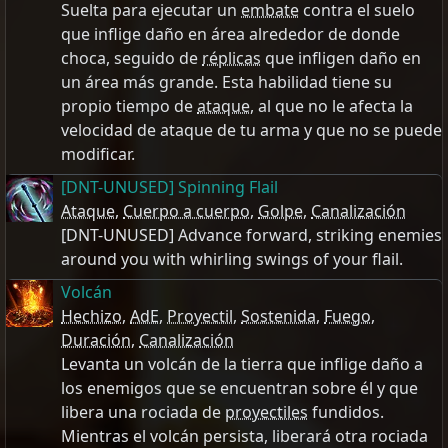
Suelta para ejecutar un
embate
contra el suelo
que inflige daño en área alrededor de donde
choca, seguido de
réplicas
que infligen daño en
un área más grande. Esta habilidad tiene su
propio tiempo de
ataque
, al que no le afecta la
velocidad de ataque de tu arma y que no se puede
modificar.
[DNT-UNUSED] Spinning Flail
Ataque
,
Cuerpo a cuerpo
,
Golpe
,
Canalización
[DNT-UNUSED] Advance forward, striking enemies
around you with whirling swings of your flail.
Volcán
Hechizo
,
AdE
,
Proyectil
,
Sostenida
,
Fuego
,
Duración
,
Canalización
Levanta un volcán de la tierra que inflige daño a
los enemigos que se encuentran sobre él y que
libera una rociada de
proyectiles
fundidos.
Mientras el volcán persista, liberará otra rociada