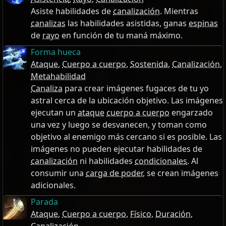
Asiste habilidades de
canalización
. Mientras
canalizas
las habilidades asistidas, ganas
espinas
de
rayo
en función de tu maná máximo.
Forma hueca
Ataque
,
Cuerpo a cuerpo
,
Sostenida
,
Canalización
,
Metahabilidad
Canaliza
para crear imágenes fugaces de tu yo
astral cerca de la ubicación objetivo. Las imágenes
ejecutan un
ataque
cuerpo a cuerpo
engarzado
una vez y luego se desvanecen, y toman como
objetivo al enemigo más cercano si es posible. Las
imágenes no pueden ejecutar habilidades de
canalización
ni habilidades
condicionales
. Al
consumir una
carga de poder
, se crean imágenes
adicionales.
Parada
Ataque
,
Cuerpo a cuerpo
,
Físico
,
Duración
,