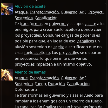
Aluvión de aceite
Ataque
,
Transformación
,
Guiverno
,
AdE
,
Proyectil
,
Sostenida
,
Canalización
Te
transformas
en
guiverno
y escupes
aceite
a los
enemigos para crear
suelo aceitoso
donde caen
los
proyectiles
. Consume
cargas de poder
si es
posible para que, en lugar de eso,
canalices
un
aluvión sostenido de
aceite
electrificado que no
crea
suelo aceitoso
. Los
proyectiles
se disparan
en secuencia, lo que permite que varios
proyectiles
impacten
a un mismo objetivo.
Aliento de llamas
Ataque
,
Transformación
,
Guiverno
,
AdE
,
Sostenida
,
Fuego
,
Duración
,
Canalización
,
Detonadora
Te
transformas
en
guiverno
y alzas el vuelo para
inmolar a los enemigos con un chorro de fuego.
La
canalización
finaliza tras un breve período de