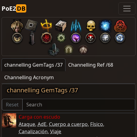
PoE2
DB
channelling GemTags /37
Channelling Ref /68
Channelling Acronym
channelling GemTags /37
Reset
Carga con escudo
Ataque
,
AdE
,
Cuerpo a cuerpo
,
Físico
,
Canalización
,
Viaje