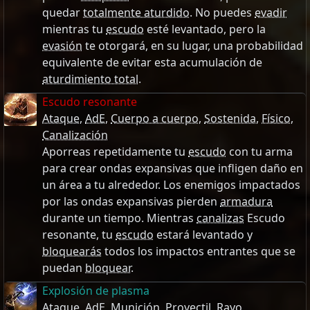
quedar
totalmente aturdido
. No puedes
evadir
mientras tu
escudo
esté levantado, pero la
evasión
te otorgará, en su lugar, una probabilidad
equivalente de evitar esta acumulación de
aturdimiento total
.
Escudo resonante
Ataque
,
AdE
,
Cuerpo a cuerpo
,
Sostenida
,
Físico
,
Canalización
Aporreas repetidamente tu
escudo
con tu arma
para crear ondas expansivas que infligen daño en
un área a tu alrededor. Los enemigos impactados
por las ondas expansivas pierden
armadura
durante un tiempo. Mientras
canalizas
Escudo
resonante, tu
escudo
estará levantado y
bloquearás
todos los impactos entrantes que se
puedan
bloquear
.
Explosión de plasma
Ataque
,
AdE
,
Munición
,
Proyectil
,
Rayo
,