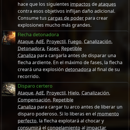
hace que los siguientes
impactos
de
ataques
contra esos objetivos inflijan daño adicional.
Consume tus
cargas de poder
para crear
explosiones mucho más grandes.
Flecha detonadora
Ataque
,
AdE
,
Proyectil
,
Fuego
,
Canalización
,
Detonadora
,
Fases
,
Repetible
Canaliza
para cargarla antes de disparar una
flecha ardiente. En el máximo de fases, la flecha
creará una explosión
detonadora
al final de su
recorrido.
Disparo certero
Ataque
,
AdE
,
Proyectil
,
Hielo
,
Canalización
,
Compensación
,
Repetible
Canaliza
para cargar tu arco antes de liberar un
disparo poderoso. Si lo liberas en el
momento
perfecto
, la flecha explotará al chocar y
consumirá
el
congelamiento
al
impactar