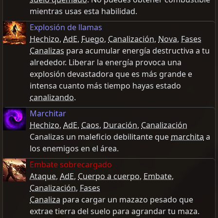
mientras usas esta habilidad.
Explosión de llamas
Hechizo
,
AdE
,
Fuego
,
Canalización
,
Nova
,
Fases
Canalizas
para acumular energía destructiva a tu
alrededor. Liberar la energía provoca una
explosión devastadora que es más grande e
intensa cuanto más tiempo hayas estado
canalizando
.
Marchitar
Hechizo
,
AdE
,
Caos
,
Duración
,
Canalización
Canalizas un maleficio debilitante que
marchita
a
los enemigos en el área.
Embate sobrecargado
Ataque
,
AdE
,
Cuerpo a cuerpo
,
Embate
,
Canalización
,
Fases
Canaliza
para cargar un mazazo pesado que
extrae tierra del suelo para agrandar tu maza.