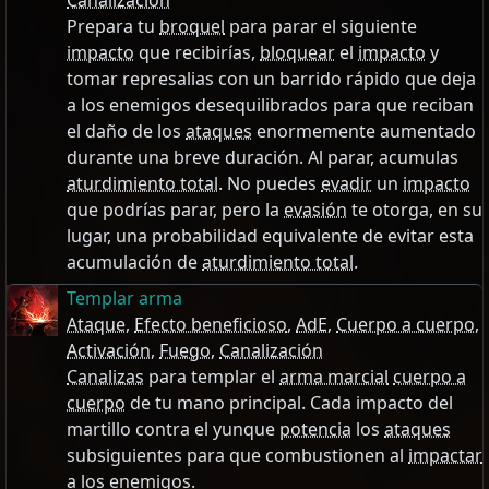
Canalización
Prepara tu
broquel
para parar el siguiente
impacto
que recibirías,
bloquear
el
impacto
y
tomar represalias con un barrido rápido que deja
a los enemigos desequilibrados para que reciban
el daño de los
ataques
enormemente aumentado
durante una breve duración. Al parar, acumulas
aturdimiento total
. No puedes
evadir
un
impacto
que podrías parar, pero la
evasión
te otorga, en su
lugar, una probabilidad equivalente de evitar esta
acumulación de
aturdimiento total
.
Templar arma
Ataque
,
Efecto beneficioso
,
AdE
,
Cuerpo a cuerpo
,
Activación
,
Fuego
,
Canalización
Canalizas
para templar el
arma marcial
cuerpo a
cuerpo
de tu mano principal. Cada impacto del
martillo contra el yunque
potencia
los
ataques
subsiguientes para que combustionen al
impactar
a los enemigos.