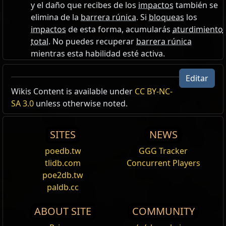
y el daño que recibes de los
impactos
también se
elimina de la
barrera rúnica
. Si
bloqueas
los
impactos
de esta forma, acumularás
aturdimiento
total
. No puedes recuperar
barrera rúnica
mientras esta habilidad esté activa.
Canalización
Editar
Wikis Content is available under
CC BY-NC-
Las habilidades de canalización se pueden mantener
Canalización
SA 3.0
unless otherwise noted.
presionadas para acumular poder o seguir usando la
Las habilidades de canalización se pueden mantener
habilidad durante más tiempo.
presionadas para acumular poder o seguir usando la
SITES
NEWS
habilidad durante más tiempo.
poedb.tw
GGG Tracker
tlidb.com
Concurrent Players
Reset
Reset
poe2db.tw
Carga con escudo
Orbe de médula
Foco sagrado
paldb.cc
Canaliza
Requiere:
para cargar en la dirección del objetivo.
Nivel 75
,
107 Int
Chocarás contra los enemigos que estén en tu
Escudo de energía
aumentado un
(60
—
100)
%
ABOUT SITE
COMMUNITY
+(60
—
100)
a la vida máxima
camino, lo cual detendrá tu carga, e infligirás