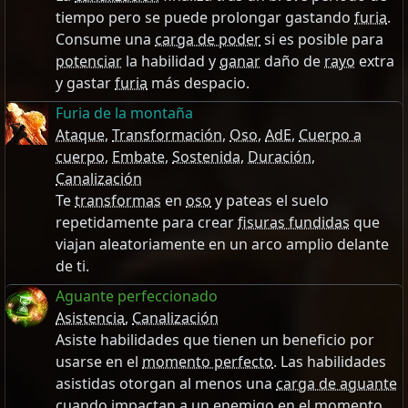
tiempo pero se puede prolongar gastando
furia
.
Consume una
carga de poder
si es posible para
potenciar
la habilidad y
ganar
daño de
rayo
extra
y gastar
furia
más despacio.
Furia de la montaña
Ataque
,
Transformación
,
Oso
,
AdE
,
Cuerpo a
cuerpo
,
Embate
,
Sostenida
,
Duración
,
Canalización
Te
transformas
en
oso
y pateas el suelo
repetidamente para crear
fisuras fundidas
que
viajan aleatoriamente en un arco amplio delante
de ti.
Aguante perfeccionado
Asistencia
,
Canalización
Asiste habilidades que tienen un beneficio por
usarse en el
momento perfecto
. Las habilidades
asistidas otorgan al menos una
carga de aguante
cuando
impactan
a un enemigo en el
momento