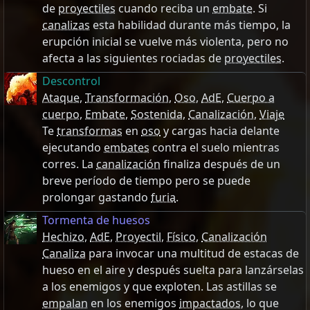
de
proyectiles
cuando reciba un
embate
. Si
canalizas
esta habilidad durante más tiempo, la
erupción inicial se vuelve más violenta, pero no
afecta a las siguientes rociadas de
proyectiles
.
Descontrol
Ataque
,
Transformación
,
Oso
,
AdE
,
Cuerpo a
cuerpo
,
Embate
,
Sostenida
,
Canalización
,
Viaje
Te
transformas
en
oso
y cargas hacia delante
ejecutando
embates
contra el suelo mientras
corres. La
canalización
finaliza después de un
breve período de tiempo pero se puede
prolongar gastando
furia
.
Tormenta de huesos
Hechizo
,
AdE
,
Proyectil
,
Físico
,
Canalización
Canaliza
para invocar una multitud de estacas de
hueso en el aire y después suelta para lanzárselas
a los enemigos y que exploten. Las astillas se
empalan
en los enemigos
impactados
, lo que