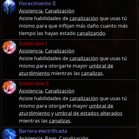
Florecimiento II
Asistencia
,
Canalización
Asiste habilidades de
canalización
que usas tú
mismo para que inflijan más daño cuanto más
tiempo las hayas estado
canalizando
.
Inalterable I
Asistencia
,
Canalización
Asiste habilidades de
canalización
que usas tú
mismo para otorgarte mayor
umbral de
aturdimiento
mientras las
canalizas
.
Inalterable II
Asistencia
,
Canalización
Asiste habilidades de
canalización
que usas tú
mismo para otorgarte mayor
umbral de
aturdimiento
y
umbral de estados alterados
mientras las
canalizas
.
Barrera electrificada
Asistencia
,
Rayo
,
Canalización