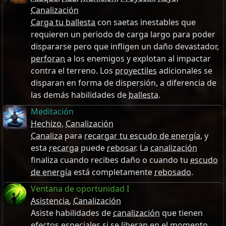
Canalización
Carga tu ballesta
con saetas inestables que
requieren un periodo de carga largo para poder
dispararse pero que infligen un daño devastador,
perforan
a los enemigos y explotan al impactar
contra el terreno. Los
proyectiles
adicionales se
disparan en forma de dispersión, a diferencia de
las demás habilidades de
ballesta
.
Meditación
Hechizo
,
Canalización
Canaliza
para
recargar tu escudo de energía
, y
esta
recarga
puede
rebosar
. La
canalización
finaliza cuando recibes daño o cuando tu
escudo
de energía
está completamente
rebosado
.
Ventana de oportunidad I
Asistencia
,
Canalización
Asiste habilidades de
canalización
que tienen
efectos especiales si se liberan en el
momento