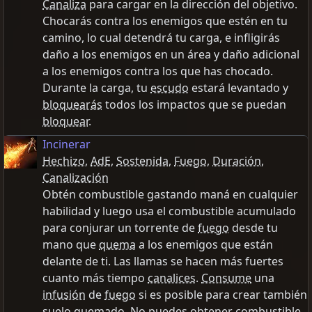
Canaliza
para cargar en la dirección del objetivo.
Chocarás contra los enemigos que estén en tu
camino, lo cual detendrá tu carga, e infligirás
daño a los enemigos en un área y daño adicional
a los enemigos contra los que has chocado.
Durante la carga, tu
escudo
estará levantado y
bloquearás
todos los impactos que se puedan
bloquear
.
Incinerar
Hechizo
,
AdE
,
Sostenida
,
Fuego
,
Duración
,
Canalización
Obtén combustible gastando maná en cualquier
habilidad y luego usa el combustible acumulado
para conjurar un torrente de
fuego
desde tu
mano que
quema
a los enemigos que están
delante de ti. Las llamas se hacen más fuertes
cuanto más tiempo
canalices
.
Consume
una
infusión
de
fuego
si es posible para crear también
suelo quemado
. No puedes obtener combustible