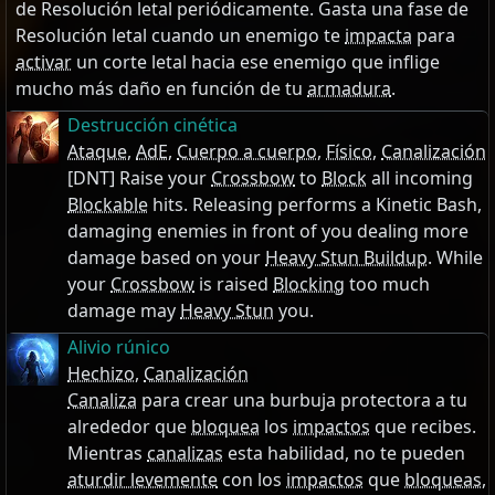
de Resolución letal periódicamente. Gasta una fase de
Resolución letal cuando un enemigo te
impacta
para
activar
un corte letal hacia ese enemigo que inflige
mucho más daño en función de tu
armadura
.
Destrucción cinética
Ataque
,
AdE
,
Cuerpo a cuerpo
,
Físico
,
Canalización
[DNT] Raise your
Crossbow
to
Block
all incoming
Blockable
hits. Releasing performs a Kinetic Bash,
damaging enemies in front of you dealing more
damage based on your
Heavy Stun Buildup
. While
your
Crossbow
is raised
Blocking
too much
damage may
Heavy Stun
you.
Alivio rúnico
Hechizo
,
Canalización
Canaliza
para crear una burbuja protectora a tu
alrededor que
bloquea
los
impactos
que recibes.
Mientras
canalizas
esta habilidad, no te pueden
aturdir levemente
con los
impactos
que
bloqueas
,