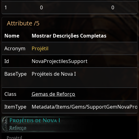
1
0
0
Attribute /5
Nome
Mostrar Descrições Completas
Acronym
Projétil
Id
NovaProjectilesSupport
BaseType
Projéteis de Nova I
Class
Gemas de Reforço
ItemType
Metadata/Items/Gems/SupportGemNovaProje
Projéteis de Nova I
Reforço
Projétil