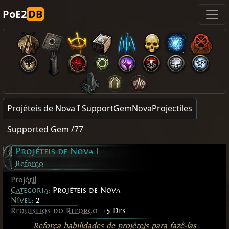
PoE2
DB
Projéteis de Nova I SupportGemNovaProjectiles
Supported Gem /77
Projéteis de Nova I
Reforço
Projétil
Categoria
:
Projéteis de Nova
Nível:
2
Requisitos do Reforço
:
+5 Des
Reforça habilidades de
projéteis
para fazê-las