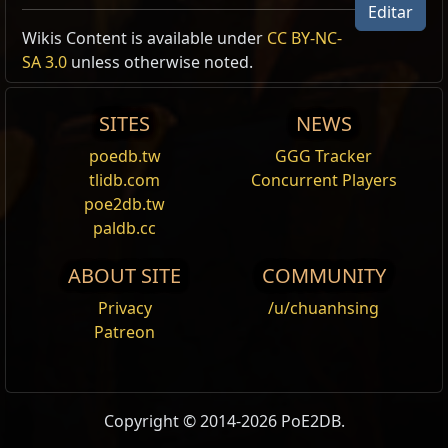
Editar
Allow Type: Projectile, ProjectileNumber,
Wikis Content is available under
CC BY-NC-
CrossbowSkill, CrossbowAmmoSkill
SA 3.0
unless otherwise noted.
Excluded Type: Rain,
ProjectilesNumberModifiersNotApplied
SITES
NEWS
Reset
poedb.tw
GGG Tracker
tlidb.com
Concurrent Players
Explosão Vulcânica
poe2db.tw
Você arranca rocha derretida do chão e a
paldb.cc
arremessa contra o alvo. Ao colidir, o
[Projétil|projétil] explode, causando dano aos
ABOUT SITE
COMMUNITY
inimigos e espalhando estilhaços em cone atrás
Privacy
/u/chuanhsing
dele.
Patreon
Flecha Relampejante
Você dispara uma flecha energizada contra o
alvo. Ao atingir um inimigo ou uma parede, a
flecha dispara raios
Copyright © 2014-2026 PoE2DB.
elétricos
que se
propagam
para os inimigos próximos.