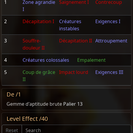
1
Zone agrandie
Saignement I
Contrecoup
I
2
Décapitation I
Créatures
Exigences I
instables
3
Souffre-
Décapitation II
Attroupement
douleur II
4
Créatures colossales
Empalement
5
Coup de grâce
Impact lourd
Exigences III
II
De /1
Gemme d'aptitude brute
Palier 13
Level Effect /40