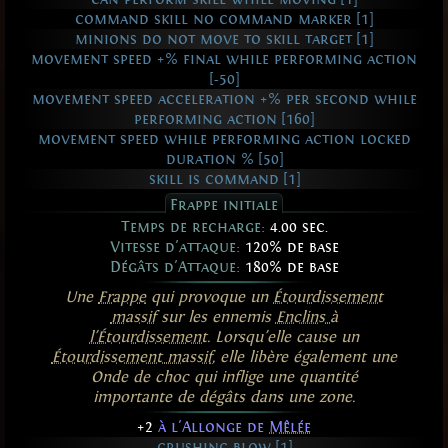
command skill no command marker [1]
minions do not move to skill target [1]
movement speed +% final while performing action
[-50]
movement speed acceleration +% per second while
performing action [160]
movement speed while performing action locked
duration % [50]
skill is command [1]
Frappe initiale
Temps de recharge:
4.00 sec.
Vitesse d'attaque:
120% de base
Dégâts d'Attaque:
180% de base
Une
Frappe
qui provoque un
Étourdissement
massif
sur les ennemis
Enclins à
l'Étourdissement
. Lorsqu'elle cause un
Étourdissement massif
, elle libère également une
Onde de choc qui inflige une quantité
importante de dégâts dans une zone.
+2
à l'Allonge de
Mêlée
crushing blow [1]