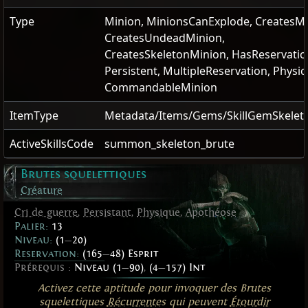
Type
Minion, MinionsCanExplode, CreatesMi
CreatesUndeadMinion,
CreatesSkeletonMinion, HasReservatio
Persistent, MultipleReservation, Physica
CommandableMinion
ItemType
Metadata/Items/Gems/SkillGemSkeleta
ActiveSkillsCode
summon_skeleton_brute
Brutes squelettiques
Créature
Cri de guerre
,
Persistant
,
Physique
,
Apothéose
Palier:
13
Niveau:
(1
—
20)
Reservation:
(165
—
48) Esprit
Prérequis :
Niveau (1
—
90)
,
(4
—
157) Int
Activez cette aptitude pour invoquer des Brutes
squelettiques
Récurrentes
qui peuvent
Étourdir