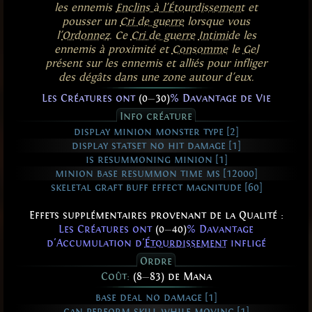
les ennemis
Enclins à l'Étourdissement
et
pousser un
Cri de guerre
lorsque vous
l'
Ordonnez
. Ce
Cri de guerre
Intimide
les
ennemis à proximité et
Consomme
le
Gel
présent sur les ennemis et alliés pour infliger
des dégâts dans une zone autour d'eux.
Les Créatures ont
(0
—
30)
% Davantage de Vie
Info créature
display minion monster type [2]
display statset no hit damage [1]
is resummoning minion [1]
minion base resummon time ms [12000]
skeletal graft buff effect magnitude [60]
Effets supplémentaires provenant de la Qualité :
Les Créatures ont
(0
—
40)
% Davantage
d'Accumulation d'
Étourdissement
infligé
Ordre
Coût:
(8
—
83) de Mana
base deal no damage [1]
can perform skill while moving [1]