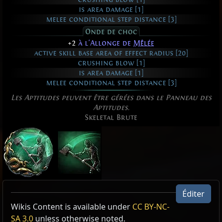
is area damage [1]
melee conditional step distance [3]
Onde de choc
+2
à l'Allonge de
Mêlée
active skill base area of effect radius [20]
crushing blow [1]
is area damage [1]
melee conditional step distance [3]
Les Aptitudes peuvent être gérées dans le Panneau des
Aptitudes.
Skeletal Brute
Brute squelettique
Éditer
Active Type: Minion, MinionsCanExplode,
Wikis Content is available under
CC BY-NC-
Mort-vivant
CreatesMinion, CreatesUndeadMinion,
SA 3.0
unless otherwise noted.