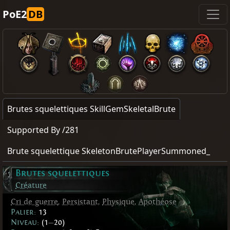
PoE2
DB
Brutes squelettiques SkillGemSkeletalBrute
Supported By /281
Brute squelettique SkeletonBrutePlayerSummoned_
Brutes squelettiques
Créature
Cri de guerre
,
Persistant
,
Physique
,
Apothéose
Palier:
13
Niveau:
(1
—
20)