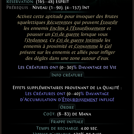
Reservation:
(165
—
48) Esprit
Prérequis :
Niveau (1
—
90)
,
(4
—
157) Int
Activez cette aptitude pour invoquer des Brutes
squelettiques
Récurrentes
qui peuvent
Étourdir
les ennemis
Enclins à l'Étourdissement
et
pousser un
Cri de guerre
lorsque vous
l'
Ordonnez
. Ce
Cri de guerre
Intimide
les
ennemis à proximité et
Consomme
le
Gel
présent sur les ennemis et alliés pour infliger
des dégâts dans une zone autour d'eux.
Les Créatures ont
(0
—
30)
% Davantage de Vie
Info créature
Effets supplémentaires provenant de la Qualité :
Les Créatures ont
(0
—
40)
% Davantage
d'Accumulation d'
Étourdissement
infligé
Ordre
Coût:
(8
—
83) de Mana
Frappe initiale
Temps de recharge:
4.00 sec.