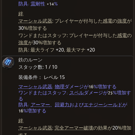
防具:
雷
耐性
+14
%
絆
マーシャル武器
: プレイヤーが付与した
感電
の
強度
が
30
%増加する
ワンドまたはスタッフ: プレイヤーが付与した
感電
の
強度
が
30
%増加する
防具: 最大ライフ
+20
, 最大マナ
+20
鉄のルーン
スタック数:
1 / 10
装備条件：
レベル 15
マーシャル武器
:
物理
ダメージが
16
%増加する
ワンドまたはスタッフ:
スペル
ダメージが
25
%増加す
る
防具:
アーマー
、
回避力
および
エナジーシールド
が
16
%増加する
絆
マーシャル武器
:
完全アーマー破壊
の効果が
20
%増加
する