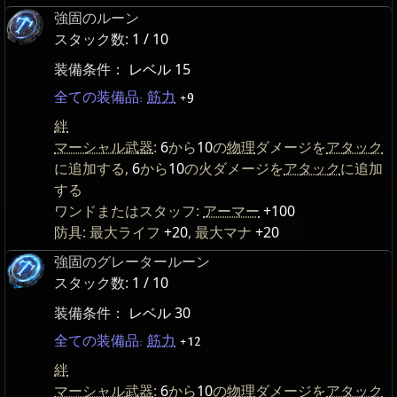
強固のルーン
スタック数:
1 / 10
装備条件：
レベル 15
全ての装備品:
筋力
+9
絆
マーシャル武器
:
6
から
10
の
物理
ダメージを
アタック
に追加する,
6
から
10
の火ダメージを
アタック
に追加
する
ワンドまたはスタッフ:
アーマー
+100
防具: 最大ライフ
+20
, 最大マナ
+20
強固のグレータールーン
スタック数:
1 / 10
装備条件：
レベル 30
全ての装備品:
筋力
+12
絆
マーシャル武器
:
6
から
10
の
物理
ダメージを
アタック