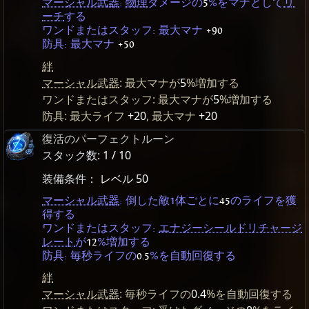
マーシャル武器
:
物理
ダメージの
5
%をマナとして
リ
ーチ
する
ワンドまたはスタッフ: 最大マナ
+90
防具: 最大マナ
+50
絆
マーシャル武器
: 最大マナが
5
%増加する
ワンドまたはスタッフ: 最大マナが
5
%増加する
防具: 最大ライフ
+20
, 最大マナ
+20
復活のパーフェクトルーン
スタック数:
1 / 10
装備条件：
レベル 50
マーシャル武器
: 倒した敵1体ごとに
45
のライフを獲
得する
ワンドまたはスタッフ:
エナジーシールドリチャージ
レート
が
12
%増加する
防具: 毎秒ライフの
0.5
%を自動回復する
絆
マーシャル武器
: 毎秒ライフの
0.4
%を自動回復する