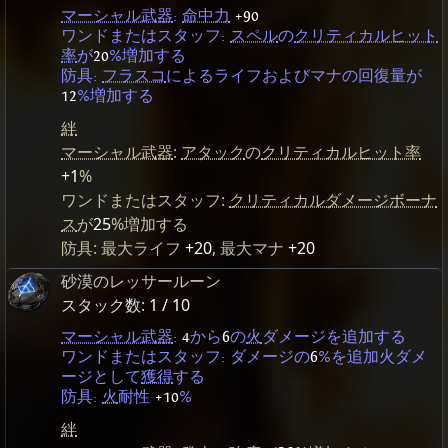
マーシャル武器
:
命中力
+90
ワンドまたはスタッフ:
スペル
の
クリティカルヒット
率
が
20
%増加する
防具:
フラスコ
によるライフおよびマナの回復量が
12
%増加する
絆
マーシャル武器
:
アタック
の
クリティカルヒット率
+1
%
ワンドまたはスタッフ:
クリティカルダメージボーナ
ス
が
25
%増加する
防具: 最大ライフ
+20
, 最大マナ
+20
砂漠のレッサールーン
スタック数:
1 / 10
マーシャル武器
:
4
から
6
の
火
ダメージを追加する
ワンドまたはスタッフ: ダメージの
6
%を追加火ダメ
ージとして
獲得
する
防具:
火
耐性
+10
%
絆