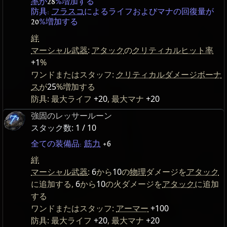
率
が
28
%増加する
防具:
フラスコ
によるライフおよびマナの回復量が
20
%増加する
絆
マーシャル武器
:
アタック
の
クリティカルヒット率
+1
%
ワンドまたはスタッフ:
クリティカルダメージボーナ
ス
が
25
%増加する
防具: 最大ライフ
+20
, 最大マナ
+20
強固のレッサールーン
スタック数:
1 / 10
全ての装備品:
筋力
+6
絆
マーシャル武器
:
6
から
10
の
物理
ダメージを
アタック
に追加する,
6
から
10
の火ダメージを
アタック
に追加
する
ワンドまたはスタッフ:
アーマー
+100
防具: 最大ライフ
+20
, 最大マナ
+20