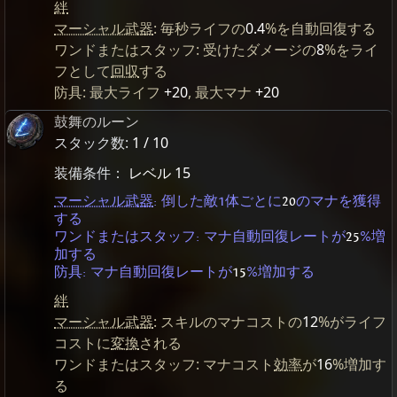
絆
マーシャル武器
: 毎秒ライフの
0.4
%を自動回復する
ワンドまたはスタッフ: 受けたダメージの
8
%をライ
フとして
回収
する
防具: 最大ライフ
+20
, 最大マナ
+20
鼓舞のルーン
スタック数:
1 / 10
装備条件：
レベル 15
マーシャル武器
: 倒した敵1体ごとに
20
のマナを獲得
する
ワンドまたはスタッフ: マナ自動回復レートが
25
%増
加する
防具: マナ自動回復レートが
15
%増加する
絆
マーシャル武器
: スキルのマナコストの
12
%がライフ
コストに
変換
される
ワンドまたはスタッフ: マナコスト
効率
が
16
%増加す
る