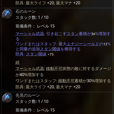
防具: 最大ライフ
+20
, 最大マナ
+20
石のルーン
スタック数:
1 / 10
装備条件：
レベル 15
マーシャル武器
: 引き起こす
スタン
蓄積が
30
%増加す
る
ワンドまたはスタッフ: 最大
エナジーシールド
の
12
%
と同量の追加
スタン閾値
を獲得する
防具:
スタン閾値
+75
絆
マーシャル武器
:
移動不可
状態の敵に対するダメージ
が
40
%増加する
ワンドまたはスタッフ:
移動不可
蓄積が
30
%増加する
防具: 最大ライフ
+20
, 最大マナ
+20
先見のルーン
スタック数:
1 / 10
装備条件：
レベル 15