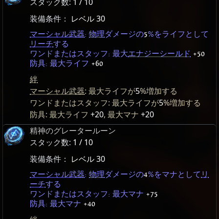
スタック数:
1 / 10
装備条件：
レベル 30
マーシャル武器
:
物理
ダメージの
5
%をライフとして
リーチ
する
ワンドまたはスタッフ: 最大
エナジーシールド
+50
防具: 最大ライフ
+60
絆
マーシャル武器
: 最大ライフが
5
%増加する
ワンドまたはスタッフ: 最大ライフが
5
%増加する
防具: 最大ライフ
+20
, 最大マナ
+20
精神のグレータールーン
スタック数:
1 / 10
装備条件：
レベル 30
マーシャル武器
:
物理
ダメージの
4
%をマナとして
リ
ーチ
する
ワンドまたはスタッフ: 最大マナ
+75
防具: 最大マナ
+40