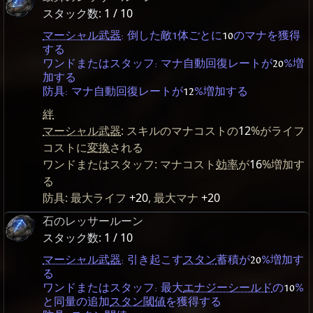
スタック数:
1 / 10
マーシャル武器
: 倒した敵1体ごとに
10
のマナを獲得
する
ワンドまたはスタッフ: マナ自動回復レートが
20
%増
加する
防具: マナ自動回復レートが
12
%増加する
絆
マーシャル武器
: スキルのマナコストの
12
%がライフ
コストに
変換
される
ワンドまたはスタッフ: マナコスト
効率
が
16
%増加す
る
防具: 最大ライフ
+20
, 最大マナ
+20
石のレッサールーン
スタック数:
1 / 10
マーシャル武器
: 引き起こす
スタン
蓄積が
20
%増加す
る
ワンドまたはスタッフ: 最大
エナジーシールド
の
10
%
と同量の追加
スタン閾値
を獲得する