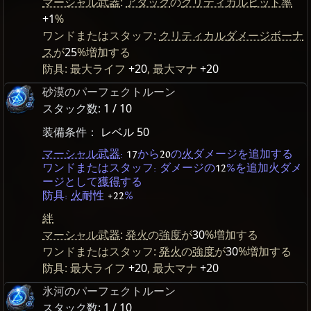
マーシャル武器
:
アタック
の
クリティカルヒット率
+1
%
ワンドまたはスタッフ:
クリティカルダメージボーナ
ス
が
25
%増加する
防具: 最大ライフ
+20
, 最大マナ
+20
砂漠のパーフェクトルーン
スタック数:
1 / 10
装備条件：
レベル 50
マーシャル武器
:
17
から
20
の
火
ダメージを追加する
ワンドまたはスタッフ: ダメージの
12
%を追加火ダメ
ージとして
獲得
する
防具:
火
耐性
+22
%
絆
マーシャル武器
:
発火
の
強度
が
30
%増加する
ワンドまたはスタッフ:
発火
の
強度
が
30
%増加する
防具: 最大ライフ
+20
, 最大マナ
+20
氷河のパーフェクトルーン
スタック数:
1 / 10