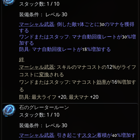
スタック数:
1 / 10
装備条件：
レベル 30
マーシャル武器
: 倒した敵1体ごとに
30
のマナを獲得
する
ワンドまたはスタッフ: マナ自動回復レートが
30
%増
加する
防具: マナ自動回復レートが
18
%増加する
絆
マーシャル武器
: スキルのマナコストの
12
%がライフ
コストに
変換
される
ワンドまたはスタッフ: マナコスト
効率
が
16
%増加す
る
防具: 最大ライフ
+20
, 最大マナ
+20
石のグレータールーン
スタック数:
1 / 10
装備条件：
レベル 30
マーシャル武器
: 引き起こす
スタン
蓄積が
40
%増加す