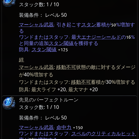
スタック数:
1 / 10
装備条件：
レベル 50
マーシャル武器
: 引き起こす
スタン
蓄積が
50
%増加す
る
ワンドまたはスタッフ: 最大
エナジーシールド
の
16
%
と同量の追加
スタン閾値
を獲得する
防具:
スタン閾値
+125
絆
マーシャル武器
:
移動不可
状態の敵に対するダメージ
が
40
%増加する
ワンドまたはスタッフ:
移動不可
蓄積が
30
%増加する
防具: 最大ライフ
+20
, 最大マナ
+20
先見のパーフェクトルーン
スタック数:
1 / 10
装備条件：
レベル 50
マーシャル武器
:
命中力
+150
ワンドまたはスタッフ:
スペル
の
クリティカルヒット