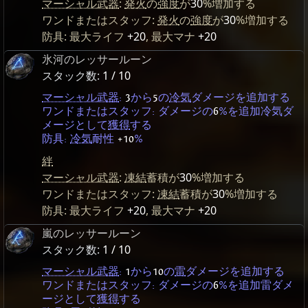
マーシャル武器
:
発火
の
強度
が
30
%増加する
ワンドまたはスタッフ:
発火
の
強度
が
30
%増加する
防具: 最大ライフ
+20
, 最大マナ
+20
氷河のレッサールーン
スタック数:
1 / 10
マーシャル武器
:
3
から
5
の
冷気
ダメージを追加する
ワンドまたはスタッフ: ダメージの
6
%を追加冷気ダ
メージとして
獲得
する
防具:
冷気
耐性
+10
%
絆
マーシャル武器
:
凍結
蓄積が
30
%増加する
ワンドまたはスタッフ:
凍結
蓄積が
30
%増加する
防具: 最大ライフ
+20
, 最大マナ
+20
嵐のレッサールーン
スタック数:
1 / 10
マーシャル武器
:
1
から
10
の
雷
ダメージを追加する
ワンドまたはスタッフ: ダメージの
6
%を追加雷ダメ
ージとして
獲得
する