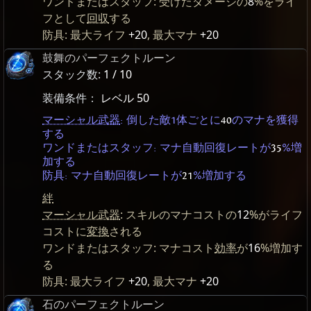
ワンドまたはスタッフ: 受けたダメージの
8
%をライ
フとして
回収
する
防具: 最大ライフ
+20
, 最大マナ
+20
鼓舞のパーフェクトルーン
スタック数:
1 / 10
装備条件：
レベル 50
マーシャル武器
: 倒した敵1体ごとに
40
のマナを獲得
する
ワンドまたはスタッフ: マナ自動回復レートが
35
%増
加する
防具: マナ自動回復レートが
21
%増加する
絆
マーシャル武器
: スキルのマナコストの
12
%がライフ
コストに
変換
される
ワンドまたはスタッフ: マナコスト
効率
が
16
%増加す
る
防具: 最大ライフ
+20
, 最大マナ
+20
石のパーフェクトルーン