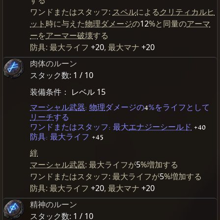
ワンドまたはスタッフ:
スペル
による
クリティカルヒ
ット
時に与えた
物理ダメージ
の
12
%と同量の
アーマ
ー
を
アーマー破壊
する
防具: 最大ライフ
+20
, 最大マナ
+20
肉体のルーン
スタック数:
1 / 10
装備条件：
レベル 15
マーシャル武器
:
物理
ダメージの
4
%をライフとして
リーチ
する
ワンドまたはスタッフ: 最大
エナジーシールド
+40
防具: 最大ライフ
+45
絆
マーシャル武器
: 最大ライフが
5
%増加する
ワンドまたはスタッフ: 最大ライフが
5
%増加する
防具: 最大ライフ
+20
, 最大マナ
+20
精神のルーン
スタック数:
1 / 10