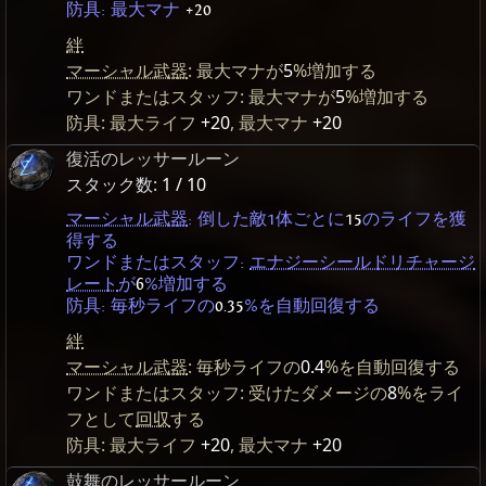
防具: 最大マナ
+20
絆
マーシャル武器
: 最大マナが
5
%増加する
ワンドまたはスタッフ: 最大マナが
5
%増加する
防具: 最大ライフ
+20
, 最大マナ
+20
復活のレッサールーン
スタック数:
1 / 10
マーシャル武器
: 倒した敵1体ごとに
15
のライフを獲
得する
ワンドまたはスタッフ:
エナジーシールドリチャージ
レート
が
6
%増加する
防具: 毎秒ライフの
0.35
%を自動回復する
絆
マーシャル武器
: 毎秒ライフの
0.4
%を自動回復する
ワンドまたはスタッフ: 受けたダメージの
8
%をライ
フとして
回収
する
防具: 最大ライフ
+20
, 最大マナ
+20
鼓舞のレッサールーン