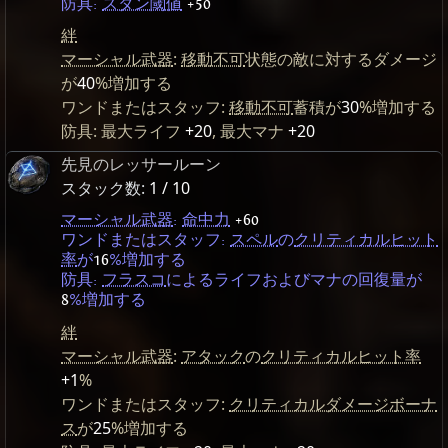
防具:
スタン閾値
+50
絆
マーシャル武器
:
移動不可
状態の敵に対するダメージ
が
40
%増加する
ワンドまたはスタッフ:
移動不可
蓄積が
30
%増加する
防具: 最大ライフ
+20
, 最大マナ
+20
先見のレッサールーン
スタック数:
1 / 10
マーシャル武器
:
命中力
+60
ワンドまたはスタッフ:
スペル
の
クリティカルヒット
率
が
16
%増加する
防具:
フラスコ
によるライフおよびマナの回復量が
8
%増加する
絆
マーシャル武器
:
アタック
の
クリティカルヒット率
+1
%
ワンドまたはスタッフ:
クリティカルダメージボーナ
ス
が
25
%増加する