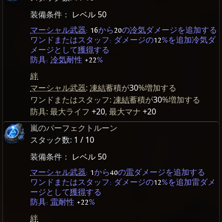
装備条件：
レベル 50
マーシャル武器
:
16
から
20
の
冷気
ダメージを追加する
ワンドまたはスタッフ: ダメージの
12
%を追加冷気ダ
メージとして
獲得
する
防具:
冷気
耐性
+22
%
絆
マーシャル武器
:
凍結
蓄積が
30
%増加する
ワンドまたはスタッフ:
凍結
蓄積が
30
%増加する
防具: 最大ライフ
+20
, 最大マナ
+20
嵐のパーフェクトルーン
スタック数:
1 / 10
装備条件：
レベル 50
マーシャル武器
:
1
から
40
の
雷
ダメージを追加する
ワンドまたはスタッフ: ダメージの
12
%を追加雷ダメ
ージとして
獲得
する
防具:
雷
耐性
+22
%
絆