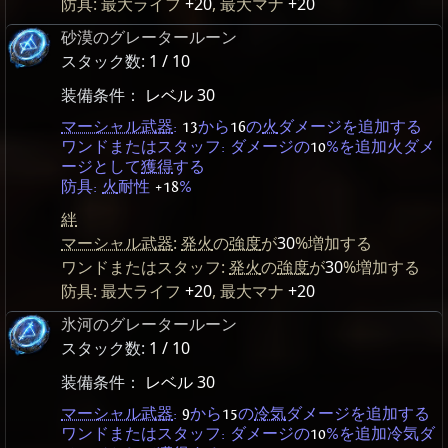
防具: 最大ライフ
+20
, 最大マナ
+20
砂漠のグレータールーン
スタック数:
1 / 10
装備条件：
レベル 30
マーシャル武器
:
13
から
16
の
火
ダメージを追加する
ワンドまたはスタッフ: ダメージの
10
%を追加火ダメ
ージとして
獲得
する
防具:
火
耐性
+18
%
絆
マーシャル武器
:
発火
の
強度
が
30
%増加する
ワンドまたはスタッフ:
発火
の
強度
が
30
%増加する
防具: 最大ライフ
+20
, 最大マナ
+20
氷河のグレータールーン
スタック数:
1 / 10
装備条件：
レベル 30
マーシャル武器
:
9
から
15
の
冷気
ダメージを追加する
ワンドまたはスタッフ: ダメージの
10
%を追加冷気ダ