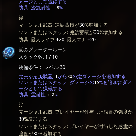
メージとして
獲得
する
防具:
冷気
耐性
+18
%
絆
マーシャル武器
:
凍結
蓄積が
30
%増加する
ワンドまたはスタッフ:
凍結
蓄積が
30
%増加する
防具: 最大ライフ
+20
, 最大マナ
+20
嵐のグレータールーン
スタック数:
1 / 10
装備条件：
レベル 30
マーシャル武器
:
1
から
30
の
雷
ダメージを追加する
ワンドまたはスタッフ: ダメージの
10
%を追加雷ダメ
ージとして
獲得
する
防具:
雷
耐性
+18
%
絆
マーシャル武器
: プレイヤーが付与した
感電
の
強度
が
30
%増加する
ワンドまたはスタッフ: プレイヤーが付与した
感電
の
強度
が
30
%増加する