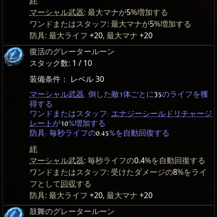
絆
マーシャル武器
: 最大マナが
5
%増加する
ワンドまたはスタッフ: 最大マナが
5
%増加する
防具: 最大ライフ
+20
, 最大マナ
+20
復活のグレータールーン
スタック数:
1 / 10
装備条件：
レベル 30
マーシャル武器
: 倒した敵1体ごとに
35
のライフを獲
得する
ワンドまたはスタッフ:
エナジーシールドリチャージ
レート
が
10
%増加する
防具: 毎秒ライフの
0.45
%を自動回復する
絆
マーシャル武器
: 毎秒ライフの
0.4
%を自動回復する
ワンドまたはスタッフ: 受けたダメージの
8
%をライ
フとして
回収
する
防具: 最大ライフ
+20
, 最大マナ
+20
鼓舞のグレータールーン