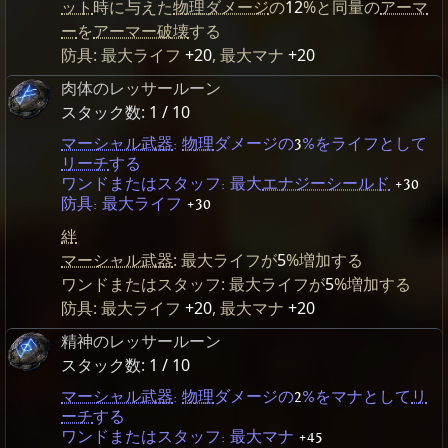
ット
時に与えた
物理ダメージ
の
12
%と同量の
アーマ
ー
を
アーマー破壊
する
防具: 最大ライフ
+20
, 最大マナ
+20
肉体のレッサールーン
スタック数:
1 / 10
マーシャル武器
:
物理
ダメージの
3
%をライフとして
リーチ
する
ワンドまたはスタッフ: 最大
エナジーシールド
+30
防具: 最大ライフ
+30
絆
マーシャル武器
: 最大ライフが
5
%増加する
ワンドまたはスタッフ: 最大ライフが
5
%増加する
防具: 最大ライフ
+20
, 最大マナ
+20
精神のレッサールーン
スタック数:
1 / 10
マーシャル武器
:
物理
ダメージの
2
%をマナとして
リ
ーチ
する
ワンドまたはスタッフ: 最大マナ
+45