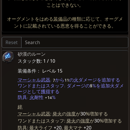
ことはできない。
オーグメントをはめる
装備品
の種類に応じて、オーグメ
ントに記載されている恩恵を得ることができる。
Reset
砂漠のルーン
スタック数:
1 / 10
装備条件：
レベル 15
マーシャル武器
:
7
から
11
の
火
ダメージを追加する
ワンドまたはスタッフ: ダメージの
8
%を追加火ダメ
ージとして
獲得
する
防具:
火
耐性
+14
%
絆
マーシャル武器
:
発火
の
強度
が
30
%増加する
ワンドまたはスタッフ:
発火
の
強度
が
30
%増加する
防具: 最大ライフ
+20
, 最大マナ
+20