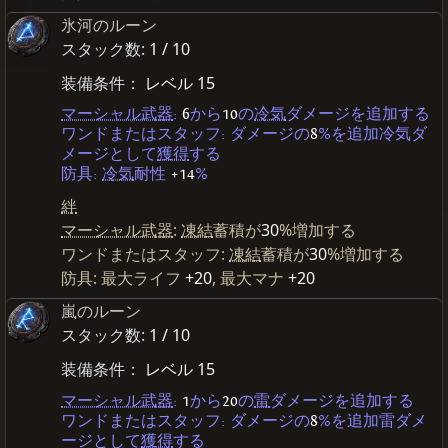
氷河のルーン
スタック数:
1 / 10
装備条件：
レベル 15
マーシャル武器
:
6
から
10
の
冷気
ダメージを追加する
ワンドまたはスタッフ: ダメージの
8
%を追加冷気ダ
メージとして
獲得
する
防具:
冷気
耐性
+14
%
絆
マーシャル武器
:
凍結
蓄積が
30
%増加する
ワンドまたはスタッフ:
凍結
蓄積が
30
%増加する
防具: 最大ライフ
+20
, 最大マナ
+20
嵐のルーン
スタック数:
1 / 10
装備条件：
レベル 15
マーシャル武器
:
1
から
20
の
雷
ダメージを追加する
ワンドまたはスタッフ: ダメージの
8
%を追加雷ダメ
ージとして
獲得
する