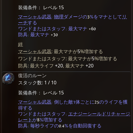
装備条件：
レベル 15
マーシャル武器
:
物理
ダメージの
3
%をマナとして
リ
ーチ
する
ワンドまたはスタッフ: 最大マナ
+60
防具: 最大マナ
+30
絆
マーシャル武器
: 最大マナが
5
%増加する
ワンドまたはスタッフ: 最大マナが
5
%増加する
防具: 最大ライフ
+20
, 最大マナ
+20
復活のルーン
スタック数:
1 / 10
装備条件：
レベル 15
マーシャル武器
: 倒した敵1体ごとに
25
のライフを獲
得する
ワンドまたはスタッフ:
エナジーシールドリチャージ
レート
が
8
%増加する
防具: 毎秒ライフの
0.4
%を自動回復する