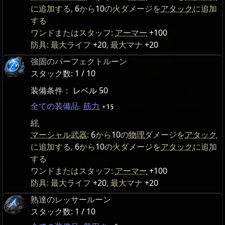
に追加する,
6
から
10
の火ダメージを
アタック
に追加
する
ワンドまたはスタッフ:
アーマー
+100
防具: 最大ライフ
+20
, 最大マナ
+20
強固のパーフェクトルーン
スタック数:
1 / 10
装備条件：
レベル 50
全ての装備品:
筋力
+15
絆
マーシャル武器
:
6
から
10
の
物理
ダメージを
アタック
に追加する,
6
から
10
の火ダメージを
アタック
に追加
する
ワンドまたはスタッフ:
アーマー
+100
防具: 最大ライフ
+20
, 最大マナ
+20
熟達のレッサールーン
スタック数:
1 / 10