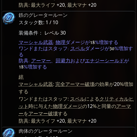
防具: 最大ライフ
+20
, 最大マナ
+20
鉄のグレータールーン
スタック数:
1 / 10
装備条件：
レベル 30
マーシャル武器
:
物理
ダメージが
18
%増加する
ワンドまたはスタッフ:
スペル
ダメージが
30
%増加す
る
防具:
アーマー
、
回避力
および
エナジーシールド
が
18
%増加する
絆
マーシャル武器
:
完全アーマー破壊
の効果が
20
%増加
する
ワンドまたはスタッフ:
スペル
による
クリティカルヒ
ット
時に与えた
物理ダメージ
の
12
%と同量の
アーマ
ー
を
アーマー破壊
する
防具: 最大ライフ
+20
, 最大マナ
+20
肉体のグレータールーン