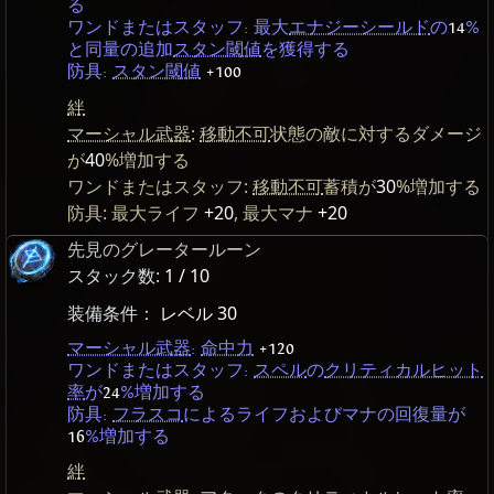
る
ワンドまたはスタッフ: 最大
エナジーシールド
の
14
%
と同量の追加
スタン閾値
を獲得する
防具:
スタン閾値
+100
絆
マーシャル武器
:
移動不可
状態の敵に対するダメージ
が
40
%増加する
ワンドまたはスタッフ:
移動不可
蓄積が
30
%増加する
防具: 最大ライフ
+20
, 最大マナ
+20
先見のグレータールーン
スタック数:
1 / 10
装備条件：
レベル 30
マーシャル武器
:
命中力
+120
ワンドまたはスタッフ:
スペル
の
クリティカルヒット
率
が
24
%増加する
防具:
フラスコ
によるライフおよびマナの回復量が
16
%増加する
絆