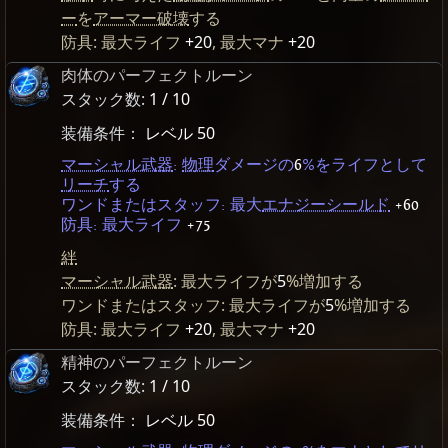
ー
を
アーマー破壊
する
防具: 最大ライフ
+20
, 最大マナ
+20
肉体のパーフェクトルーン
スタック数:
1 / 10
装備条件：
レベル 50
マーシャル武器
:
物理
ダメージの
6
%をライフとして
リーチ
する
ワンドまたはスタッフ: 最大
エナジーシールド
+60
防具: 最大ライフ
+75
絆
マーシャル武器
: 最大ライフが
5
%増加する
ワンドまたはスタッフ: 最大ライフが
5
%増加する
防具: 最大ライフ
+20
, 最大マナ
+20
精神のパーフェクトルーン
スタック数:
1 / 10
装備条件：
レベル 50