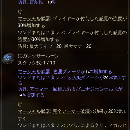
防具:
雷
耐性
+10
%
絆
マーシャル武器
: プレイヤーが付与した
感電
の
強度
が
30
%増加する
ワンドまたはスタッフ: プレイヤーが付与した
感電
の
強度
が
30
%増加する
防具: 最大ライフ
+20
, 最大マナ
+20
鉄のレッサールーン
スタック数:
1 / 10
マーシャル武器
:
物理
ダメージが
14
%増加する
ワンドまたはスタッフ:
スペル
ダメージが
20
%増加す
る
防具:
アーマー
、
回避力
および
エナジーシールド
が
14
%増加する
絆
マーシャル武器
:
完全アーマー破壊
の効果が
20
%増加
する
ワンドまたはスタッフ:
スペル
による
クリティカルヒ